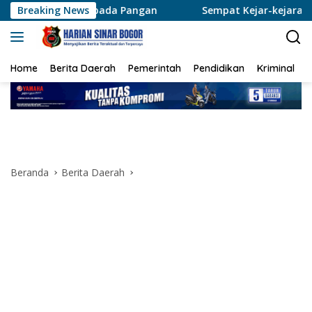
Langsung
bada Pangan
Breaking News
Sempat Kejar-kejaran Sama Polisi, 2 Peng
ke
konten
Home
Berita Daerah
Pemerintah
Pendidikan
Kriminal
Beranda
Berita Daerah