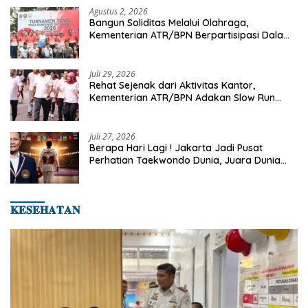
Agustus 2, 2026
Bangun Soliditas Melalui Olahraga,
Kementerian ATR/BPN Berpartisipasi Dalam
Turnamen Tenis Piala Gubernur DKI Jakarta
2026
Juli 29, 2026
Rehat Sejenak dari Aktivitas Kantor,
Kementerian ATR/BPN Adakan Slow Run
Rutin Sepulang Kerja
Juli 27, 2026
Berapa Hari Lagi ! Jakarta Jadi Pusat
Perhatian Taekwondo Dunia, Juara Dunia
Hingga Kampiun Asia Siap Berlaga di 8th
Asian Taekwondo Indonesia Open 2026
𝐊𝐄𝐒𝐄𝐇𝐀𝐓𝐀𝐍