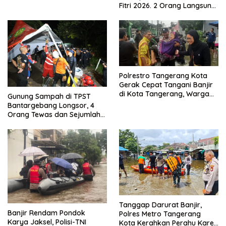
Menjadikan Bangsa yang
Fitri 2026. 2 Orang Langsung
Kuat
Bebas
Polrestro Tangerang Kota
Gerak Cepat Tangani Banjir
di Kota Tangerang, Warga
Gunung Sampah di TPST
Dievakuasi dan Didirikan
Bantargebang Longsor, 4
Posko Siaga
Orang Tewas dan Sejumlah
Truk Tertimbun
Tanggap Darurat Banjir,
Banjir Rendam Pondok
Polres Metro Tangerang
Karya Jaksel, Polisi-TNI
Kota Kerahkan Perahu Karet