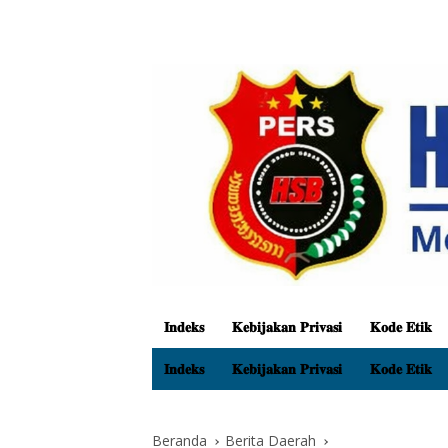
𝐈𝐧𝐝𝐞𝐤𝐬
𝐊𝐞𝐛𝐢𝐣𝐚𝐤𝐚𝐧 𝐏𝐫𝐢𝐯𝐚𝐬𝐢
𝐊𝐨𝐝𝐞 𝐄𝐭𝐢𝐤
𝐈𝐧𝐝𝐞𝐤𝐬
𝐊𝐞𝐛𝐢𝐣𝐚𝐤𝐚𝐧 𝐏𝐫𝐢𝐯𝐚𝐬𝐢
𝐊𝐨𝐝𝐞 𝐄𝐭𝐢𝐤
Beranda
Berita Daerah