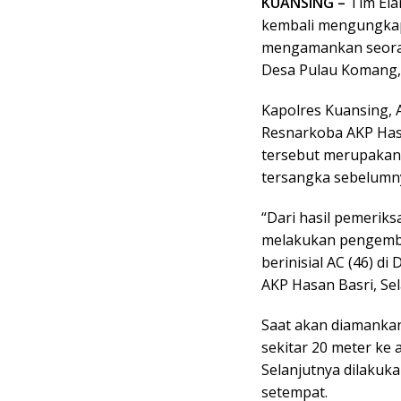
KUANSING –
Tim Ela
kembali mengungkap
mengamankan seoran
Desa Pulau Komang, 
Kapolres Kuansing, A
Resnarkoba AKP Has
tersebut merupakan
tersangka sebelumnya
“Dari hasil pemerik
melakukan pengemb
berinisial AC (46) d
AKP Hasan Basri, Sel
Saat akan diamankan
sekitar 20 meter ke
Selanjutnya dilakuk
setempat.