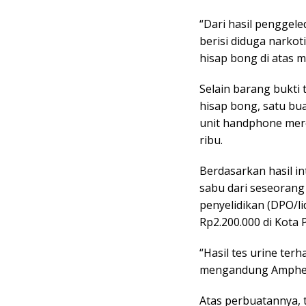
“Dari hasil penggel
berisi diduga narkot
hisap bong di atas m
Selain barang bukti
hisap bong, satu bu
unit handphone mere
ribu.
Berdasarkan hasil i
sabu dari seseorang 
penyelidikan (DPO/l
Rp2.200.000 di Kota
“Hasil tes urine ter
mengandung Ampheta
Atas perbuatannya, 