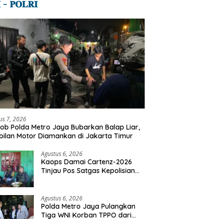
 – 𝐏𝐎𝐋𝐑𝐈
us 7, 2026
ob Polda Metro Jaya Bubarkan Balap Liar,
ilan Motor Diamankan di Jakarta Timur
Agustus 6, 2026
Kaops Damai Cartenz-2026
Tinjau Pos Satgas Kepolisian
Ops Damai Cartenz di Sinak,
Perkuat Pendekatan Humanis
Bersama Masyarakat
Agustus 6, 2026
Polda Metro Jaya Pulangkan
Tiga WNI Korban TPPO dari