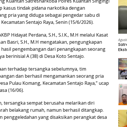
ng Kuantan Satresnarkoba Polres Kuantan Singingi
 kasus tindak pidana narkotika dengan
g pria yang diduga sebagai pengedar sabu di
Kecamatan Sentajo Raya, Senin (15/6/2026).
KBP Hidayat Perdana, S.H., S.I.K., M.H melalui Kasat
Agust
an Basri, S.H., M.H mengatakan, pengungkapan
Satr
 hasil pengembangan dari penangkapan seorang
Ekst
Etom
 berinisial A (38) di Desa Koto Sentajo.
saan terhadap tersangka sebelumnya, tim
angan dan berhasil mengamankan seorang pria
i Desa Pulau Komang, Kecamatan Sentajo Raya,” ucap
asa (16/06).
, tersangka sempat berusaha melarikan diri
 arah belakang rumah, namun berhasil ditangkap.
an penggeledahan yang disaksikan perangkat desa