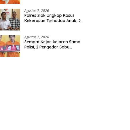
Berencana, Seorang Pria
Berhasil Diamankan
Agustus 7, 2026
Polres Siak Ungkap Kasus
Kekerasan Terhadap Anak, 2
Tersangka Diamankan
Agustus 7, 2026
Sempat Kejar-kejaran Sama
Polisi, 2 Pengedar Sabu
Diringkus Satresnarkoba
Polres Inhu