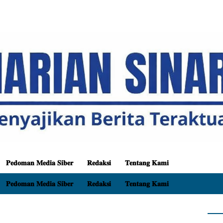
𝐏𝐞𝐝𝐨𝐦𝐚𝐧 𝐌𝐞𝐝𝐢𝐚 𝐒𝐢𝐛𝐞𝐫
𝐑𝐞𝐝𝐚𝐤𝐬𝐢
𝐓𝐞𝐧𝐭𝐚𝐧𝐠 𝐊𝐚𝐦𝐢
𝐏𝐞𝐝𝐨𝐦𝐚𝐧 𝐌𝐞𝐝𝐢𝐚 𝐒𝐢𝐛𝐞𝐫
𝐑𝐞𝐝𝐚𝐤𝐬𝐢
𝐓𝐞𝐧𝐭𝐚𝐧𝐠 𝐊𝐚𝐦𝐢