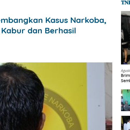
𝐓𝐍
embangkan Kasus Narkoba,
Kabur dan Berhasil
Agust
Brim
Semb