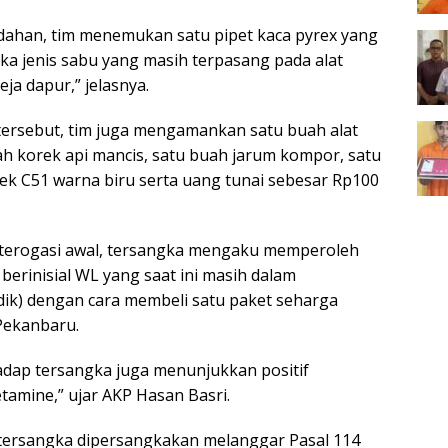
edahan, tim menemukan satu pipet kaca pyrex yang
ika jenis sabu yang masih terpasang pada alat
eja dapur,” jelasnya.
 tersebut, tim juga mengamankan satu buah alat
ah korek api mancis, satu buah jarum kompor, satu
k C51 warna biru serta uang tunai sebesar Rp100
nterogasi awal, tersangka mengaku memperoleh
berinisial WL yang saat ini masih dalam
idik) dengan cara membeli satu paket seharga
 Pekanbaru.
hadap tersangka juga menunjukkan positif
mine,” ujar AKP Hasan Basri.
tersangka dipersangkakan melanggar Pasal 114