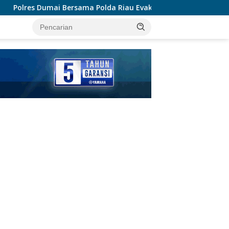
lda Riau Evakuasi Lansia Sakit Menahun dalam Kegiatan Ekspedi
tutup