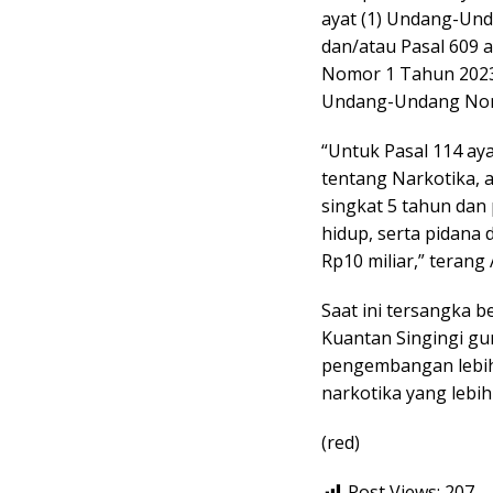
ayat (1) Undang-Un
dan/atau Pasal 609 
Nomor 1 Tahun 2023
Undang-Undang Nomo
“Untuk Pasal 114 a
tentang Narkotika, 
singkat 5 tahun dan
hidup, serta pidana 
Rp10 miliar,” terang
Saat ini tersangka b
Kuantan Singingi gu
pengembangan lebih
narkotika yang lebih 
(red)
Post Views:
207