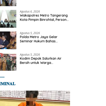
Libya
Agustus 6, 2026
Wakapolres Metro Tangerang
Kota Pimpin Binrohtal, Personel
Diajak Perkuat Integritas dan
Bekal Akhirat
Agustus 5, 2026
Polda Metro Jaya Gelar
Seminar Hukum Bahas
Perluasan Objek Praperadilan
dalam KUHAP Baru
Agustus 5, 2026
Kodim Depok Salurkan Air
Bersih untuk Warga
Terdampak Kekeringan di
Cipayung Jaya
𝐌𝐈𝐍𝐀𝐋