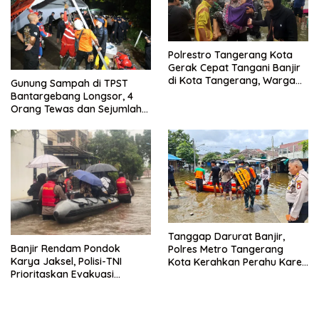
Polrestro Tangerang Kota
Gerak Cepat Tangani Banjir
di Kota Tangerang, Warga
Gunung Sampah di TPST
Dievakuasi dan Didirikan
Bantargebang Longsor, 4
Posko Siaga
Orang Tewas dan Sejumlah
Truk Tertimbun
Tanggap Darurat Banjir,
Banjir Rendam Pondok
Polres Metro Tangerang
Karya Jaksel, Polisi-TNI
Kota Kerahkan Perahu Karet
Prioritaskan Evakuasi
Evakuasi Warga Jatiuwung
Kelompok Rentan