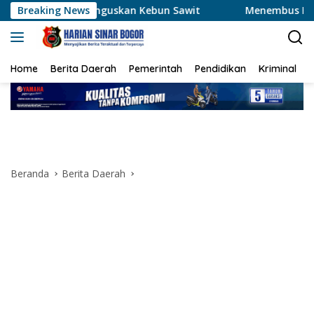
Langsung
anguskan Kebun Sawit
Breaking News
Menembus Hamparan Jagung, Pols
ke
konten
Home
Berita Daerah
Pemerintah
Pendidikan
Kriminal
Beranda
Berita Daerah