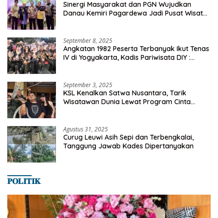
Sinergi Masyarakat dan PGN Wujudkan
Danau Kemiri Pagardewa Jadi Pusat Wisata
dan Ekonomi Desa
September 8, 2025
Angkatan 1982 Peserta Terbanyak Ikut Tenas
IV di Yogyakarta, Kadis Pariwisata DIY :
Milyaran Rupiah Dibelanjakan Ribuan Alumni
SMANSA Makassar
September 3, 2025
KSL Kenalkan Satwa Nusantara, Tarik
Wisatawan Dunia Lewat Program Cinta
Satwa
Agustus 31, 2025
Curug Leuwi Asih Sepi dan Terbengkalai,
Tanggung Jawab Kades Dipertanyakan
𝐏𝐎𝐋𝐈𝐓𝐈𝐊