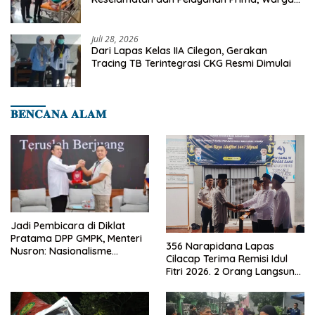
Binaan Dapatkan Rujukan Medis ke RSUD
Cilegon
Juli 28, 2026
Dari Lapas Kelas IIA Cilegon, Gerakan
Tracing TB Terintegrasi CKG Resmi Dimulai
𝐁𝐄𝐍𝐂𝐀𝐍𝐀 𝐀𝐋𝐀𝐌
Jadi Pembicara di Diklat
Pratama DPP GMPK, Menteri
356 Narapidana Lapas
Nusron: Nasionalisme
Cilacap Terima Remisi Idul
Menjadikan Bangsa yang
Fitri 2026. 2 Orang Langsung
Kuat
Bebas