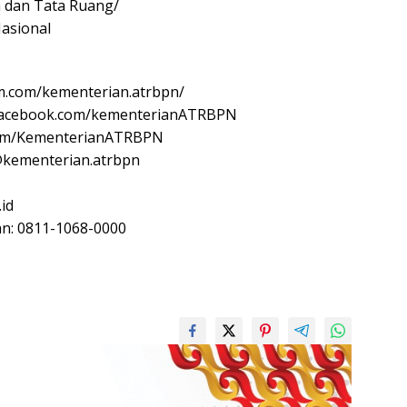
 dan Tata Ruang/
asional
m.com/kementerian.atrbpn/
 facebook.com/kementerianATRBPN
com/KementerianATRBPN
@kementerian.atrbpn
.id
n: 0811-1068-0000