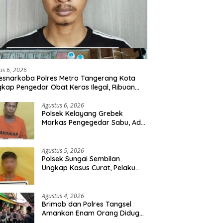
us 6, 2026
esnarkoba Polres Metro Tangerang Kota
kap Pengedar Obat Keras Ilegal, Ribuan
r Tramadol dan Hexymer Disita
Agustus 6, 2026
Polsek Kelayang Grebek
Markas Pengegedar Sabu, Ada
Lubang Tanah Untuk
Menyimpan Barang Bukti
Agustus 5, 2026
Polsek Sungai Sembilan
Ungkap Kasus Curat, Pelaku
dan Barang Bukti Berhasil
Diamankan
Agustus 4, 2026
Brimob dan Polres Tangsel
Amankan Enam Orang Diduga
Hendak Tawuran