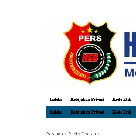
𝐈𝐧𝐝𝐞𝐤𝐬
𝐊𝐞𝐛𝐢𝐣𝐚𝐤𝐚𝐧 𝐏𝐫𝐢𝐯𝐚𝐬𝐢
𝐊𝐨𝐝𝐞 𝐄𝐭𝐢𝐤
𝐈𝐧𝐝𝐞𝐤𝐬
𝐊𝐞𝐛𝐢𝐣𝐚𝐤𝐚𝐧 𝐏𝐫𝐢𝐯𝐚𝐬𝐢
𝐊𝐨𝐝𝐞 𝐄𝐭𝐢𝐤
Beranda
Berita Daerah