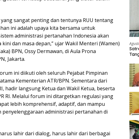
ti yang sangat penting dan tentunya RUU tentang
ahan ini adalah upaya kita bersama untuk
stem administrasi pertanahan Indonesia akan
a kini dan masa depan,” ujar Wakil Menteri (Wamen)
Agust
Satr
aka) BPN, Ossy Dermawan, di Aula Prona
Tang
, Jakarta.
Buti
forum ini diikuti oleh seluruh Pejabat Pimpinan
ratama Kementerian ATR/BPN. Sementara dari
RI, hadir langsung Ketua dan Wakil Ketua, beserta
R RI. Melalui forum ini ditargetkan regulasi yang
apat lebih komprehensif, adaptif, dan mampu
 penyelenggaraan administrasi pertanahan di
arus lahir dari dialog, harus lahir dari berbagai