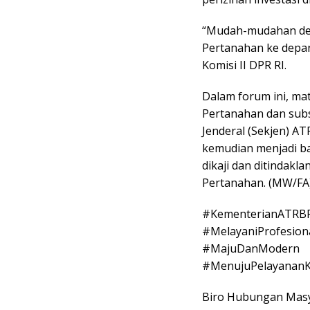
“Mudah-mudahan de
Pertanahan ke depan,
Komisi II DPR RI.
Dalam forum ini, ma
Pertanahan dan subs
Jenderal (Sekjen) A
kemudian menjadi b
dikaji dan ditindakl
Pertanahan. (MW/FA
#KementerianATRB
#MelayaniProfesion
#MajuDanModern
#MenujuPelayananK
Biro Hubungan Masy