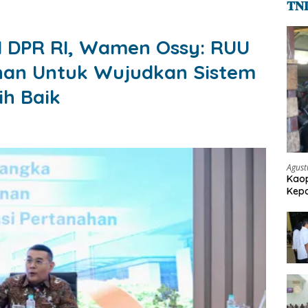
𝐓𝐍
I DPR RI, Wamen Ossy: RUU
ahan Untuk Wujudkan Sistem
h Baik
Agust
Kaop
Kepo
Pen