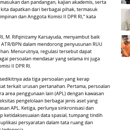
 masukan dan pandangan, kajian akademis, serta
 kita dapatkan dari berbagai pihak, termasuk
impinan dan Anggota Komisi II DPR RI,” kata
 RI, M. Rifqinizamy Karsayuda, menyambut baik
ian ATR/BPN dalam mendorong penyusunan RUU
ahan. Menurutnya, regulasi tersebut dapat
gai persoalan mendasar yang selama ini juga
misi II DPR RI.
edikitnya ada tiga persoalan yang kerap
at terkait urusan pertanahan. Pertama, persoalan
ra area penggunaan lain (APL) dengan kawasan
eksitas pengelolaan berbagai jenis aset yang
san APL. Ketiga, perlunya sinkronisasi dan
p ketidaksesuaian data spasial, tumpang tindih
uplikasi persyaratan dalam tata ruang dan
i Indonesia.