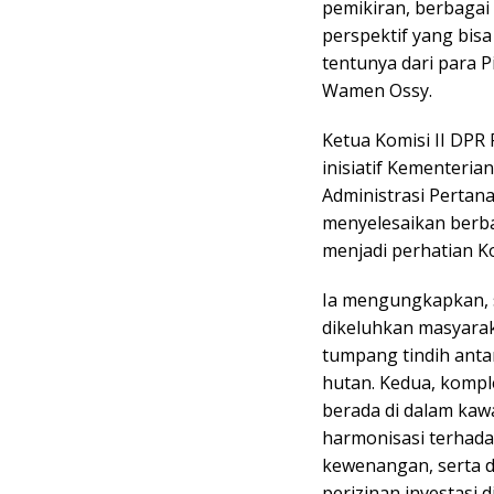
pemikiran, berbagai
perspektif yang bisa
tentunya dari para P
Wamen Ossy.
Ketua Komisi II DPR
inisiatif Kementer
Administrasi Pertan
menyelesaikan berba
menjadi perhatian Ko
Ia mengungkapkan, s
dikeluhkan masyarak
tumpang tindih anta
hutan. Kedua, kompl
berada di dalam kawa
harmonisasi terhada
kewenangan, serta d
perizinan investasi d