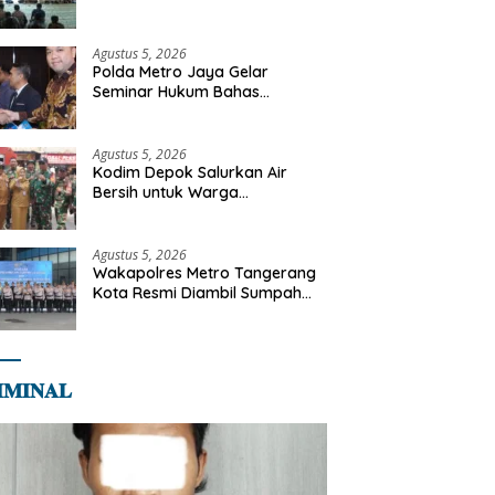
Diajak Perkuat Integritas dan
Bekal Akhirat
Agustus 5, 2026
Polda Metro Jaya Gelar
Seminar Hukum Bahas
Perluasan Objek Praperadilan
dalam KUHAP Baru
Agustus 5, 2026
Kodim Depok Salurkan Air
Bersih untuk Warga
Terdampak Kekeringan di
Cipayung Jaya
Agustus 5, 2026
Wakapolres Metro Tangerang
Kota Resmi Diambil Sumpah
Jabatan, Teguhkan Komitmen
Integritas dan Pelayanan
kepada Masyarakat
𝐌𝐈𝐍𝐀𝐋