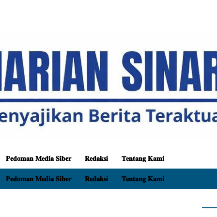
𝐏𝐞𝐝𝐨𝐦𝐚𝐧 𝐌𝐞𝐝𝐢𝐚 𝐒𝐢𝐛𝐞𝐫
𝐑𝐞𝐝𝐚𝐤𝐬𝐢
𝐓𝐞𝐧𝐭𝐚𝐧𝐠 𝐊𝐚𝐦𝐢
𝐏𝐞𝐝𝐨𝐦𝐚𝐧 𝐌𝐞𝐝𝐢𝐚 𝐒𝐢𝐛𝐞𝐫
𝐑𝐞𝐝𝐚𝐤𝐬𝐢
𝐓𝐞𝐧𝐭𝐚𝐧𝐠 𝐊𝐚𝐦𝐢