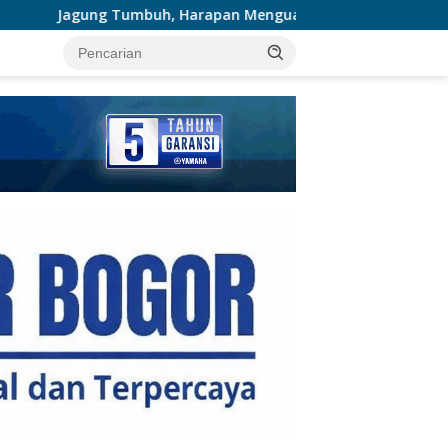
Harapan Menguat: Polsek Kandis Kawal Ketahanan Pangan dar
tutup