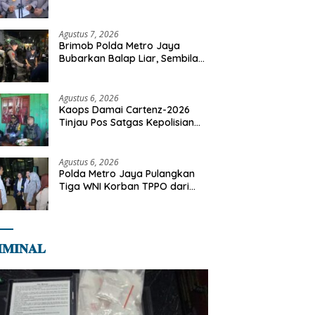
Dilaksanakan Secara
Profesional dan Transparan
Agustus 7, 2026
Brimob Polda Metro Jaya
Bubarkan Balap Liar, Sembilan
Motor Diamankan di Jakarta
Timur
Agustus 6, 2026
Kaops Damai Cartenz-2026
Tinjau Pos Satgas Kepolisian
Ops Damai Cartenz di Sinak,
Perkuat Pendekatan Humanis
Bersama Masyarakat
Agustus 6, 2026
Polda Metro Jaya Pulangkan
Tiga WNI Korban TPPO dari
Libya
𝐌𝐈𝐍𝐀𝐋