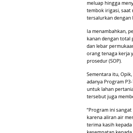
meluap hingga meny
tembok irigasi, saat
tersalurkan dengan ba
Ia menambahkan, pemb
kanan dengan total 
dan lebar permukaan
orang tenaga kerja 
prosedur (SOP).
Sementara itu, Opik
adanya Program P3-T
untuk lahan pertania
tersebut juga membe
“Program ini sangat
karena aliran air me
terima kasih kepada
kesempatan kepada 