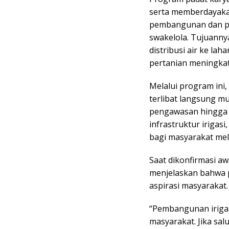
serta memberdayaka
pembangunan dan per
swakelola. Tujuannya
distribusi air ke la
pertanian meningk
Melalui program ini
terlibat langsung mu
pengawasan hingga p
infrastruktur iriga
bagi masyarakat mela
Saat dikonfirmasi aw
menjelaskan bahwa p
aspirasi masyarakat.
“Pembangunan irigas
masyarakat. Jika sal