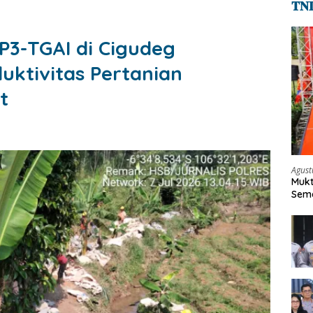
𝐓𝐍
P3-TGAI di Cigudeg
duktivitas Pertanian
t
Agust
Mukt
Sema
Keh