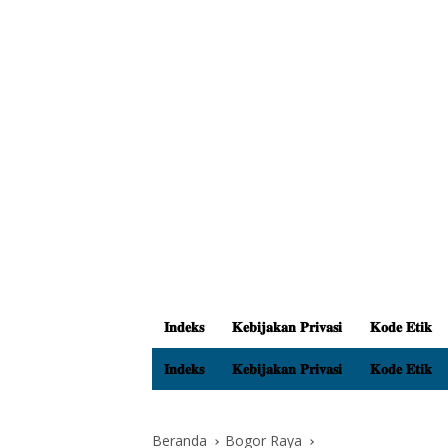
𝐈𝐧𝐝𝐞𝐤𝐬
𝐊𝐞𝐛𝐢𝐣𝐚𝐤𝐚𝐧 𝐏𝐫𝐢𝐯𝐚𝐬𝐢
𝐊𝐨𝐝𝐞 𝐄𝐭𝐢𝐤
𝐈𝐧𝐝𝐞𝐤𝐬
𝐊𝐞𝐛𝐢𝐣𝐚𝐤𝐚𝐧 𝐏𝐫𝐢𝐯𝐚𝐬𝐢
𝐊𝐨𝐝𝐞 𝐄𝐭𝐢𝐤
Beranda
Bogor Raya