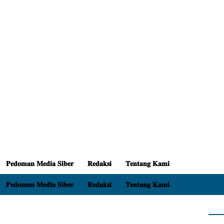
𝐏𝐞𝐝𝐨𝐦𝐚𝐧 𝐌𝐞𝐝𝐢𝐚 𝐒𝐢𝐛𝐞𝐫
𝐑𝐞𝐝𝐚𝐤𝐬𝐢
𝐓𝐞𝐧𝐭𝐚𝐧𝐠 𝐊𝐚𝐦𝐢
𝐏𝐞𝐝𝐨𝐦𝐚𝐧 𝐌𝐞𝐝𝐢𝐚 𝐒𝐢𝐛𝐞𝐫
𝐑𝐞𝐝𝐚𝐤𝐬𝐢
𝐓𝐞𝐧𝐭𝐚𝐧𝐠 𝐊𝐚𝐦𝐢