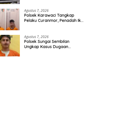
Pidana Karhutla di Kerumutan
Agustus 7, 2026
Polsek Karawaci Tangkap
Pelaku Curanmor, Penadah Ikut
Diamankan
Agustus 7, 2026
Polsek Sungai Sembilan
Ungkap Kasus Dugaan
Percobaan Pembunuhan
Berencana, Seorang Pria
Berhasil Diamankan