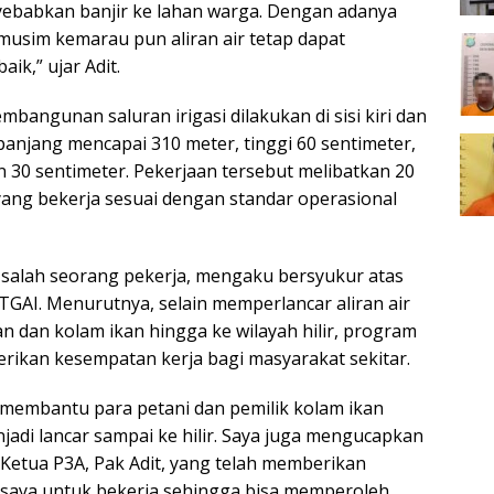
ebabkan banjir ke lahan warga. Dengan adanya
 musim kemarau pun aliran air tetap dapat
ik,” ujar Adit.
angunan saluran irigasi dilakukan di sisi kiri dan
panjang mencapai 310 meter, tinggi 60 sentimeter,
 30 sentimeter. Pekerjaan tersebut melibatkan 20
yang bekerja sesuai dengan standar operasional
, salah seorang pekerja, mengaku bersyukur atas
GAI. Menurutnya, selain memperlancar aliran air
n dan kolam ikan hingga ke wilayah hilir, program
rikan kesempatan kerja bagi masyarakat sekitar.
 membantu para petani dan pemilik kolam ikan
njadi lancar sampai ke hilir. Saya juga mengucapkan
 Ketua P3A, Pak Adit, yang telah memberikan
saya untuk bekerja sehingga bisa memperoleh