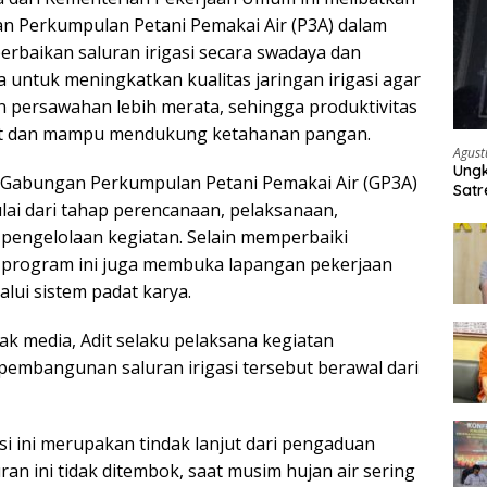
n Perkumpulan Petani Pemakai Air (P3A) dalam
baikan saluran irigasi secara swadaya dan
 untuk meningkatkan kualitas jaringan irigasi agar
han persawahan lebih merata, sehingga produktivitas
at dan mampu mendukung ketahanan pangan.
Agust
Ungk
, Gabungan Perkumpulan Petani Pemakai Air (GP3A)
Satr
lai dari tahap perencanaan, pelaksanaan,
Ter
engelolaan kegiatan. Selain memperbaiki
si, program ini juga membuka lapangan pekerjaan
lui sistem padat karya.
ak media, Adit selaku pelaksana kegiatan
embangunan saluran irigasi tersebut berawal dari
i ini merupakan tindak lanjut dari pengaduan
uran ini tidak ditembok, saat musim hujan air sering