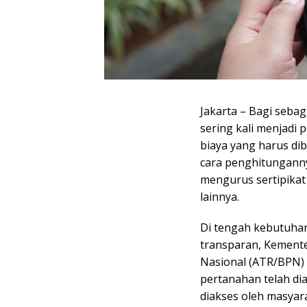
Jakarta – Bagi seba
sering kali menjad
biaya yang harus di
cara penghitunganny
mengurus sertipikat
lainnya.
Di tengah kebutuhan
transparan, Kement
Nasional (ATR/BPN) 
pertanahan telah di
diakses oleh masyar