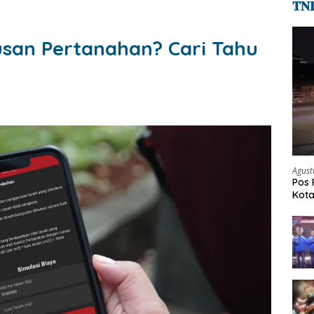
𝐓𝐍
san Pertanahan? Cari Tahu
Agust
Pos 
Kot