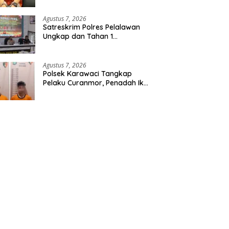
Etomidate dari Seorang Pria
Agustus 7, 2026
Satreskrim Polres Pelalawan
Ungkap dan Tahan 1
Tersangka Kasus Tindak
Pidana Karhutla di Kerumutan
Agustus 7, 2026
Polsek Karawaci Tangkap
Pelaku Curanmor, Penadah Ikut
Diamankan