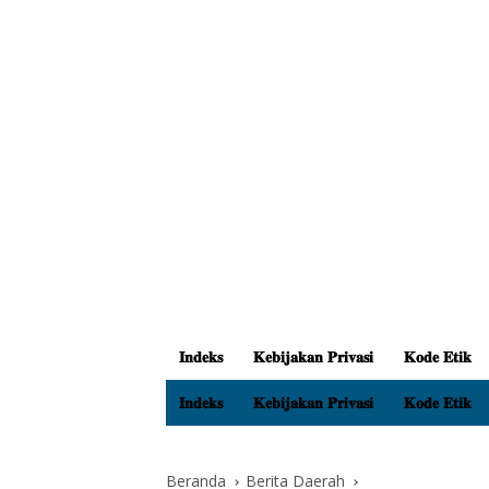
𝐈𝐧𝐝𝐞𝐤𝐬
𝐊𝐞𝐛𝐢𝐣𝐚𝐤𝐚𝐧 𝐏𝐫𝐢𝐯𝐚𝐬𝐢
𝐊𝐨𝐝𝐞 𝐄𝐭𝐢𝐤
𝐈𝐧𝐝𝐞𝐤𝐬
𝐊𝐞𝐛𝐢𝐣𝐚𝐤𝐚𝐧 𝐏𝐫𝐢𝐯𝐚𝐬𝐢
𝐊𝐨𝐝𝐞 𝐄𝐭𝐢𝐤
Beranda
Berita Daerah