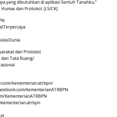
aya yang dibutuhkan di aplikasi Sentuh Tanahku,”
 Humas dan Protokol. (LS/CK)
PN
alTerpercaya
elasDunia
arakat dan Protokol
 dan Tata Ruang/
asional
m.com/kementerian.atrbpn/
 facebook.com/kementerianATRBPN
com/KementerianATRBPN
@kementerian.atrbpn
.id