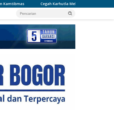
Cegah Karhutla Meluas, Wakapolda Riau dan Irdam XIX/TT Tu
tutup