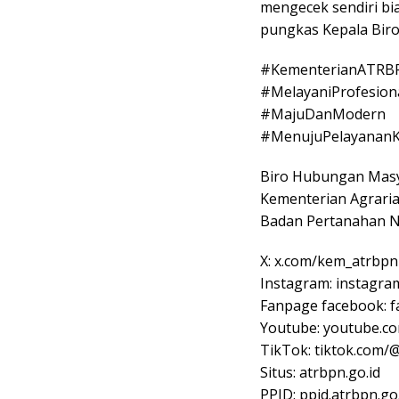
mengecek sendiri bi
pungkas Kepala Biro
#KementerianATRB
#MelayaniProfesion
#MajuDanModern
#MenujuPelayananK
Biro Hubungan Masy
Kementerian Agraria
Badan Pertanahan N
X: x.com/kem_atrbpn
Instagram: instagra
Fanpage facebook:
Youtube: youtube.
TikTok: tiktok.com/
Situs: atrbpn.go.id
PPID: ppid.atrbpn.go