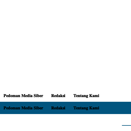
𝐏𝐞𝐝𝐨𝐦𝐚𝐧 𝐌𝐞𝐝𝐢𝐚 𝐒𝐢𝐛𝐞𝐫
𝐑𝐞𝐝𝐚𝐤𝐬𝐢
𝐓𝐞𝐧𝐭𝐚𝐧𝐠 𝐊𝐚𝐦𝐢
𝐏𝐞𝐝𝐨𝐦𝐚𝐧 𝐌𝐞𝐝𝐢𝐚 𝐒𝐢𝐛𝐞𝐫
𝐑𝐞𝐝𝐚𝐤𝐬𝐢
𝐓𝐞𝐧𝐭𝐚𝐧𝐠 𝐊𝐚𝐦𝐢