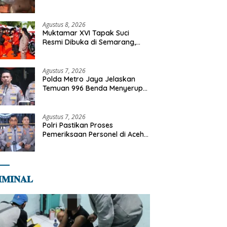
Tangani Kebakaran Gedung
Bapenda
Agustus 8, 2026
Muktamar XVI Tapak Suci
Resmi Dibuka di Semarang,
Kapolri Terima Anugerah
Anggota Kehormatan
Agustus 7, 2026
Polda Metro Jaya Jelaskan
Temuan 996 Benda Menyerupai
Senjata di Yayasan Jaksel
Agustus 7, 2026
Polri Pastikan Proses
Pemeriksaan Personel di Aceh
Dilaksanakan Secara
Profesional dan Transparan
𝐌𝐈𝐍𝐀𝐋