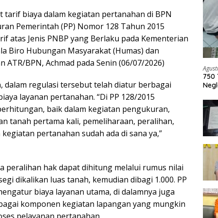
t tarif biaya dalam kegiatan pertanahan di BPN
aturan Pemerintah (PP) Nomor 128 Tahun 2015
arif atas Jenis PNBP yang Berlaku pada Kementerian
ala Biro Hubungan Masyarakat (Humas) dan
an ATR/BPN, Achmad pada Senin (06/07/2026)
Agust
750 
dalam regulasi tersebut telah diatur berbagai
Negl
iaya layanan pertanahan. “Di PP 128/2015
erhitungan, baik dalam kegiatan pengukuran,
n tanah pertama kali, pemeliharaan, peralihan,
kegiatan pertanahan sudah ada di sana ya,”
a peralihan hak dapat dihitung melalui rumus nilai
egi dikalikan luas tanah, kemudian dibagi 1.000. PP
mengatur biaya layanan utama, di dalamnya juga
rbagai komponen kegiatan lapangan yang mungkin
oses pelayanan pertanahan.