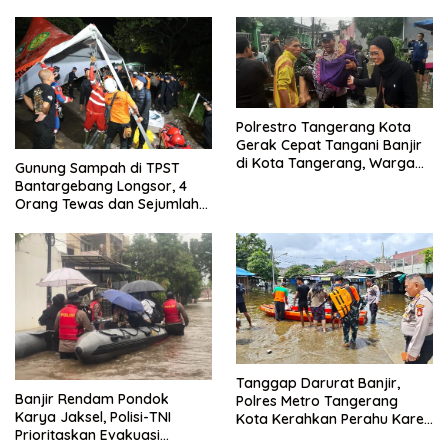
Bebas
Polrestro Tangerang Kota
Gerak Cepat Tangani Banjir
di Kota Tangerang, Warga
Gunung Sampah di TPST
Dievakuasi dan Didirikan
Bantargebang Longsor, 4
Posko Siaga
Orang Tewas dan Sejumlah
Truk Tertimbun
Tanggap Darurat Banjir,
Banjir Rendam Pondok
Polres Metro Tangerang
Karya Jaksel, Polisi-TNI
Kota Kerahkan Perahu Karet
Prioritaskan Evakuasi
Evakuasi Warga Jatiuwung