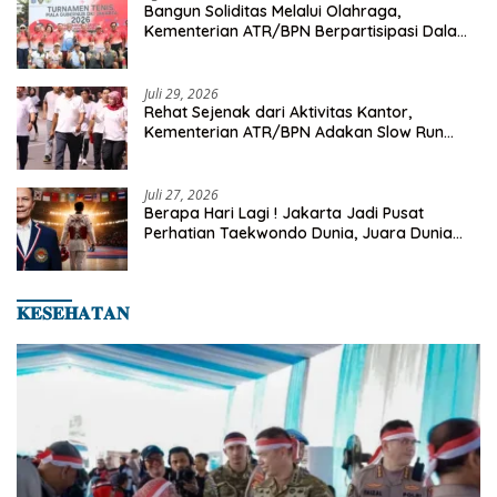
Bangun Soliditas Melalui Olahraga,
Kementerian ATR/BPN Berpartisipasi Dalam
Turnamen Tenis Piala Gubernur DKI Jakarta
2026
Juli 29, 2026
Rehat Sejenak dari Aktivitas Kantor,
Kementerian ATR/BPN Adakan Slow Run
Rutin Sepulang Kerja
Juli 27, 2026
Berapa Hari Lagi ! Jakarta Jadi Pusat
Perhatian Taekwondo Dunia, Juara Dunia
Hingga Kampiun Asia Siap Berlaga di 8th
Asian Taekwondo Indonesia Open 2026
𝐊𝐄𝐒𝐄𝐇𝐀𝐓𝐀𝐍