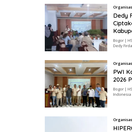
Organisas
Dedy F
Ciptak
Kabup
Bogor | H
Dedy Fird
Organisas
PWI Ka
2026 P
Bogor | H
Indonesia
Organisas
HIPERC