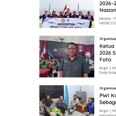
2026–2
Nasion
Jakarta – 
HIPERCCI 
Organisas
Ketua 
2026 
Foto
Bogor | H
Dedy Fird
Organisas
PWI Ka
Sebaga
Bogor | H
mematangk