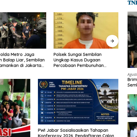
𝐓𝐍
Polsek Sungai Sembilan
Polre
olda Metro Jaya
Ungkap Kasus Dugaan
Keke
 Balap Liar, Sembilan
Percobaan Pembunuhan
Ters
amankan di Jakarta
Berencana, Seorang Pria
Agust
Berhasil Diamankan
Brim
Semb
PWI Jabar Sosialisasikan Tahapan
Konferprov 2026, Pendaftaran Calon