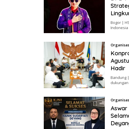
Strate
Lingk
Bogor | H
Indonesia
Organisas
Konpro
Agustu
Hadir
Bandung |
dukungan 
Organisas
Aswar
Selama
Deyang