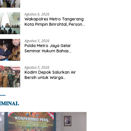
Libya
Agustus 6, 2026
Wakapolres Metro Tangerang
Kota Pimpin Binrohtal, Personel
Diajak Perkuat Integritas dan
Bekal Akhirat
Agustus 5, 2026
Polda Metro Jaya Gelar
Seminar Hukum Bahas
Perluasan Objek Praperadilan
dalam KUHAP Baru
Agustus 5, 2026
Kodim Depok Salurkan Air
Bersih untuk Warga
Terdampak Kekeringan di
Cipayung Jaya
𝐌𝐈𝐍𝐀𝐋