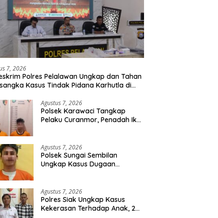
us 7, 2026
eskrim Polres Pelalawan Ungkap dan Tahan
rsangka Kasus Tindak Pidana Karhutla di
umutan
Agustus 7, 2026
Polsek Karawaci Tangkap
Pelaku Curanmor, Penadah Ikut
Diamankan
Agustus 7, 2026
Polsek Sungai Sembilan
Ungkap Kasus Dugaan
Percobaan Pembunuhan
Berencana, Seorang Pria
Berhasil Diamankan
Agustus 7, 2026
Polres Siak Ungkap Kasus
Kekerasan Terhadap Anak, 2
Tersangka Diamankan