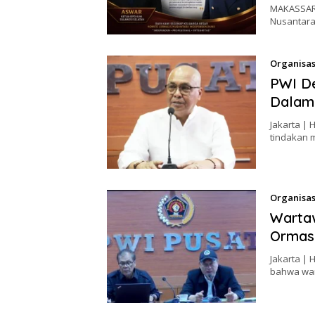
MAKASSAR 
Nusantara
Organisas
PWI De
Dalam 
Jakarta |
tindakan m
Organisas
Wartaw
Ormas
Jakarta |
bahwa war