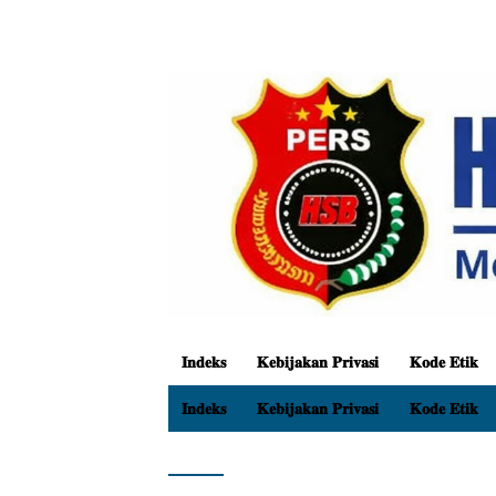
𝐈𝐧𝐝𝐞𝐤𝐬
𝐊𝐞𝐛𝐢𝐣𝐚𝐤𝐚𝐧 𝐏𝐫𝐢𝐯𝐚𝐬𝐢
𝐊𝐨𝐝𝐞 𝐄𝐭𝐢𝐤
𝐈𝐧𝐝𝐞𝐤𝐬
𝐊𝐞𝐛𝐢𝐣𝐚𝐤𝐚𝐧 𝐏𝐫𝐢𝐯𝐚𝐬𝐢
𝐊𝐨𝐝𝐞 𝐄𝐭𝐢𝐤