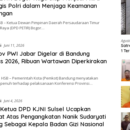
gis Polri dalam Menjaga Keamanan
ungan
SB – Ketua Dewan Pimpinan Daerah Persaudaraan Timur
 Raya (DPD PETIR) Bogor…
Agust
i
Satr
Juni 11, 2026
1 Te
v PWI Jabar Digelar di Bandung
Ker
s 2026, Ribuan Wartawan Diperkirakan
 HSB – Pemerintah Kota (Pemkot) Bandung menyatakan
penuh terhadap pelaksanaan Konferensi Provinsi…
i
Juni 4, 2026
 Ketua DPD KJNI Sulsel Ucapkan
t Atas Pengangkatan Nanik Sudaryati
 Sebagai Kepala Badan Gizi Nasional