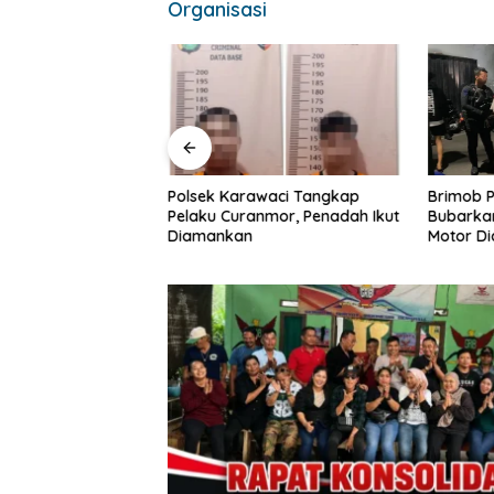
Organisasi
Polsek Karawaci Tangkap
Polres Pelalawan
Brimob P
Pelaku Curanmor, Penadah Ikut
Tahan 1
Bubarkan
Diamankan
asus Tindak
Motor Di
utla di Kerumutan
Timur