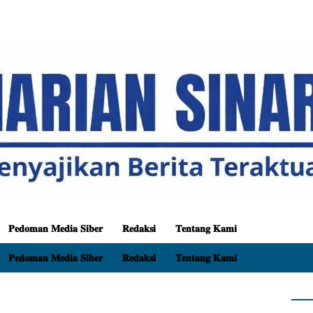
𝐏𝐞𝐝𝐨𝐦𝐚𝐧 𝐌𝐞𝐝𝐢𝐚 𝐒𝐢𝐛𝐞𝐫
𝐑𝐞𝐝𝐚𝐤𝐬𝐢
𝐓𝐞𝐧𝐭𝐚𝐧𝐠 𝐊𝐚𝐦𝐢
𝐏𝐞𝐝𝐨𝐦𝐚𝐧 𝐌𝐞𝐝𝐢𝐚 𝐒𝐢𝐛𝐞𝐫
𝐑𝐞𝐝𝐚𝐤𝐬𝐢
𝐓𝐞𝐧𝐭𝐚𝐧𝐠 𝐊𝐚𝐦𝐢