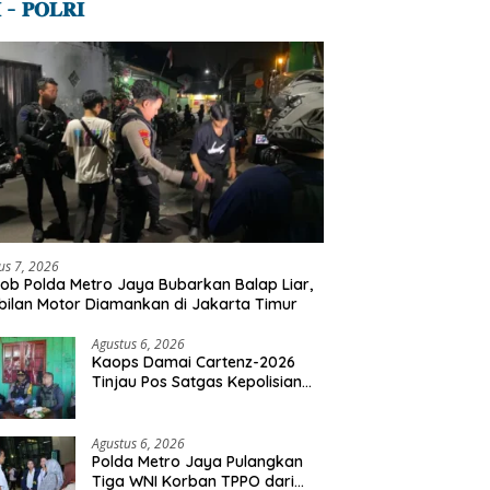
 – 𝐏𝐎𝐋𝐑𝐈
s Siak Ungkap Kasus
12 H Jagung Jadi Tumpuan,
S
rasan Terhadap Anak, 2
Polsek Kandis Bergerak Kawal
P
angka Diamankan
Swasembada Pangan
D
Po
us 7, 2026
ob Polda Metro Jaya Bubarkan Balap Liar,
ilan Motor Diamankan di Jakarta Timur
Agustus 6, 2026
Kaops Damai Cartenz-2026
Tinjau Pos Satgas Kepolisian
Ops Damai Cartenz di Sinak,
Perkuat Pendekatan Humanis
Bersama Masyarakat
Agustus 6, 2026
Polda Metro Jaya Pulangkan
Tiga WNI Korban TPPO dari