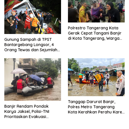
Polrestro Tangerang Kota
Gerak Cepat Tangani Banjir
di Kota Tangerang, Warga
Gunung Sampah di TPST
Dievakuasi dan Didirikan
Bantargebang Longsor, 4
Posko Siaga
Orang Tewas dan Sejumlah
Truk Tertimbun
Tanggap Darurat Banjir,
Banjir Rendam Pondok
Polres Metro Tangerang
Karya Jaksel, Polisi-TNI
Kota Kerahkan Perahu Karet
Prioritaskan Evakuasi
Evakuasi Warga Jatiuwung
Kelompok Rentan