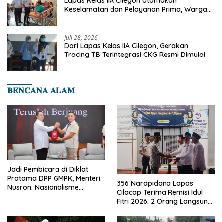
Lapas Kelas IIA Cilegon Utamakan
Keselamatan dan Pelayanan Prima, Warga
Binaan Dapatkan Rujukan Medis ke RSUD
Cilegon
Juli 28, 2026
Dari Lapas Kelas IIA Cilegon, Gerakan
Tracing TB Terintegrasi CKG Resmi Dimulai
𝐁𝐄𝐍𝐂𝐀𝐍𝐀 𝐀𝐋𝐀𝐌
Jadi Pembicara di Diklat
Pratama DPP GMPK, Menteri
356 Narapidana Lapas
Nusron: Nasionalisme
Cilacap Terima Remisi Idul
Menjadikan Bangsa yang
Fitri 2026. 2 Orang Langsung
Kuat
Bebas