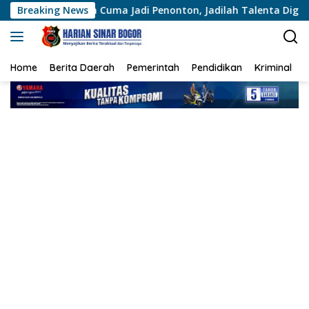
Langsung
ngan Cuma Jadi Penonton, Jadilah Talenta Digital
Breaking News
Bakti
ke
konten
Home
Berita Daerah
Pemerintah
Pendidikan
Kriminal