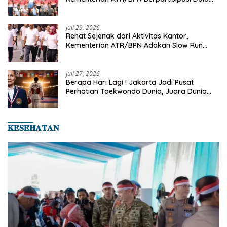
Turnamen Tenis Piala Gubernur DKI Jakarta
2026
Juli 29, 2026
Rehat Sejenak dari Aktivitas Kantor,
Kementerian ATR/BPN Adakan Slow Run
Rutin Sepulang Kerja
Juli 27, 2026
Berapa Hari Lagi ! Jakarta Jadi Pusat
Perhatian Taekwondo Dunia, Juara Dunia
Hingga Kampiun Asia Siap Berlaga di 8th
Asian Taekwondo Indonesia Open 2026
𝐊𝐄𝐒𝐄𝐇𝐀𝐓𝐀𝐍