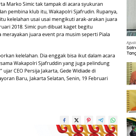
rta Marko Simic tak tampak di acara syukuran
an pembina klub itu, Wakapolri Sjafrudin. Rupanya,
itu kelelahan usai usai mengikuti arak-arakan juara
uari 2018. Simic pun dibuat kaget begitu
 merayakan juara event pra musim seperti Piala
Agust
Satr
Tang
porkan kelelahan. Dia enggak bisa ikut dalam acara
Buti
ersama Wakapolri Sjafruddin yang juga pelindung
” ujar CEO Persija Jakarta, Gede Widiade di
oran Baru, Jakarta Selatan, Senin, 19 Februari