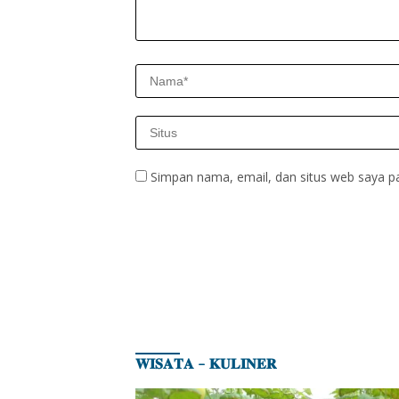
Simpan nama, email, dan situs web saya p
𝐖𝐈𝐒𝐀𝐓𝐀 – 𝐊𝐔𝐋𝐈𝐍𝐄𝐑