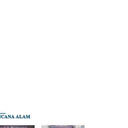
𝐂𝐀𝐍𝐀 𝐀𝐋𝐀𝐌