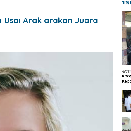
𝐓𝐍
n Usai Arak arakan Juara
Agust
Kaop
Kepo
Pen