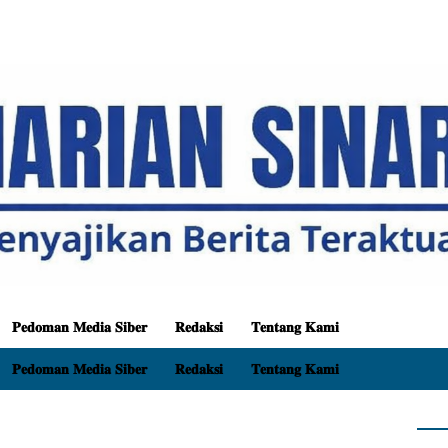
𝐏𝐞𝐝𝐨𝐦𝐚𝐧 𝐌𝐞𝐝𝐢𝐚 𝐒𝐢𝐛𝐞𝐫
𝐑𝐞𝐝𝐚𝐤𝐬𝐢
𝐓𝐞𝐧𝐭𝐚𝐧𝐠 𝐊𝐚𝐦𝐢
𝐏𝐞𝐝𝐨𝐦𝐚𝐧 𝐌𝐞𝐝𝐢𝐚 𝐒𝐢𝐛𝐞𝐫
𝐑𝐞𝐝𝐚𝐤𝐬𝐢
𝐓𝐞𝐧𝐭𝐚𝐧𝐠 𝐊𝐚𝐦𝐢