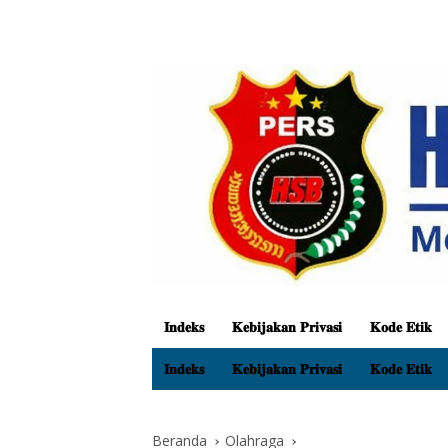
𝐈𝐧𝐝𝐞𝐤𝐬
𝐊𝐞𝐛𝐢𝐣𝐚𝐤𝐚𝐧 𝐏𝐫𝐢𝐯𝐚𝐬𝐢
𝐊𝐨𝐝𝐞 𝐄𝐭𝐢𝐤
𝐈𝐧𝐝𝐞𝐤𝐬
𝐊𝐞𝐛𝐢𝐣𝐚𝐤𝐚𝐧 𝐏𝐫𝐢𝐯𝐚𝐬𝐢
𝐊𝐨𝐝𝐞 𝐄𝐭𝐢𝐤
Beranda
Olahraga