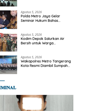
Diajak Perkuat Integritas dan
Bekal Akhirat
Agustus 5, 2026
Polda Metro Jaya Gelar
Seminar Hukum Bahas
Perluasan Objek Praperadilan
dalam KUHAP Baru
Agustus 5, 2026
Kodim Depok Salurkan Air
Bersih untuk Warga
Terdampak Kekeringan di
Cipayung Jaya
Agustus 5, 2026
Wakapolres Metro Tangerang
Kota Resmi Diambil Sumpah
Jabatan, Teguhkan Komitmen
Integritas dan Pelayanan
kepada Masyarakat
𝐌𝐈𝐍𝐀𝐋