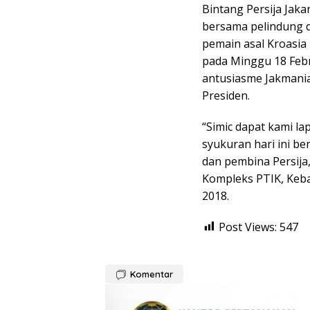
Bintang Persija Jaka
bersama pelindung d
pemain asal Kroasia 
pada Minggu 18 Febr
antusiasme Jakmania
Presiden.
“Simic dapat kami la
syukuran hari ini b
dan pembina Persija,
Kompleks PTIK, Kebay
2018.
Post Views:
547
Komentar