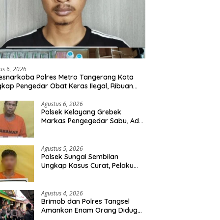
us 6, 2026
esnarkoba Polres Metro Tangerang Kota
kap Pengedar Obat Keras Ilegal, Ribuan
r Tramadol dan Hexymer Disita
Agustus 6, 2026
Polsek Kelayang Grebek
Markas Pengegedar Sabu, Ada
Lubang Tanah Untuk
Menyimpan Barang Bukti
Agustus 5, 2026
Polsek Sungai Sembilan
Ungkap Kasus Curat, Pelaku
dan Barang Bukti Berhasil
Diamankan
Agustus 4, 2026
Brimob dan Polres Tangsel
Amankan Enam Orang Diduga
Hendak Tawuran