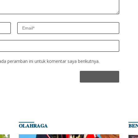
ada peramban ini untuk komentar saya berikutnya.
𝐎𝐋𝐀𝐇𝐑𝐀𝐆𝐀
𝐁𝐄