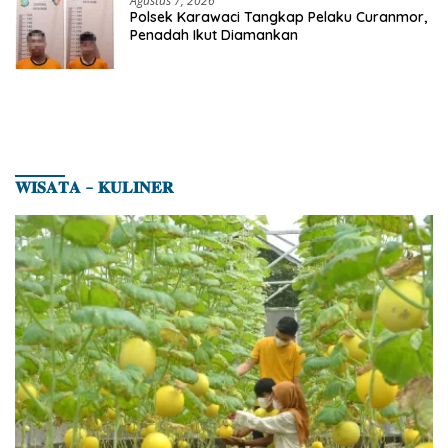
Agustus 7, 2026
Polsek Karawaci Tangkap Pelaku Curanmor,
Penadah Ikut Diamankan
𝐖𝐈𝐒𝐀𝐓𝐀 – 𝐊𝐔𝐋𝐈𝐍𝐄𝐑