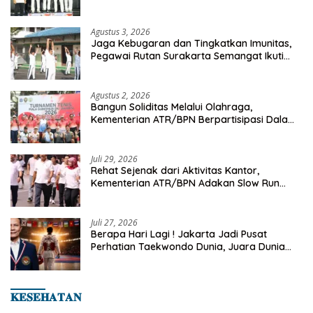
Championship 2026
Agustus 3, 2026
Jaga Kebugaran dan Tingkatkan Imunitas,
Pegawai Rutan Surakarta Semangat Ikuti
Senam Pagi
Agustus 2, 2026
Bangun Soliditas Melalui Olahraga,
Kementerian ATR/BPN Berpartisipasi Dalam
Turnamen Tenis Piala Gubernur DKI Jakarta
2026
Juli 29, 2026
Rehat Sejenak dari Aktivitas Kantor,
Kementerian ATR/BPN Adakan Slow Run
Rutin Sepulang Kerja
Juli 27, 2026
Berapa Hari Lagi ! Jakarta Jadi Pusat
Perhatian Taekwondo Dunia, Juara Dunia
Hingga Kampiun Asia Siap Berlaga di 8th
Asian Taekwondo Indonesia Open 2026
𝐊𝐄𝐒𝐄𝐇𝐀𝐓𝐀𝐍