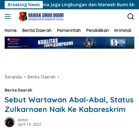
Langsung
ama Jaga Lingkungan dan Marwah Bumi Melayu
Breaking News
KRYD Polr
ke
konten
Home
Berita Daerah
Pemerintah
Pendidikan
Kriminal
Beranda
Berita Daerah
Berita Daerah
Sebut Wartawan Abal-Abal, Status
Zulkarnaen Naik Ke Kabareskrim
Admin
April 19, 2022