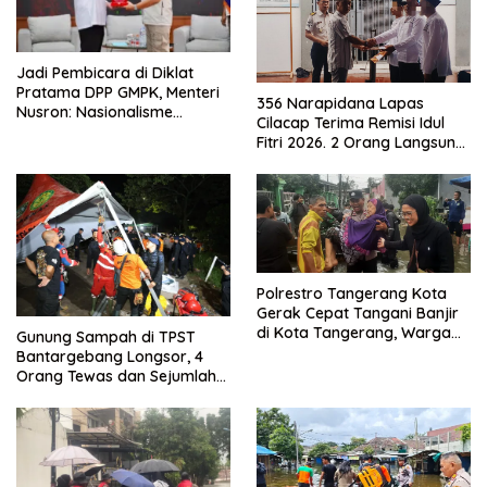
Jadi Pembicara di Diklat
Pratama DPP GMPK, Menteri
356 Narapidana Lapas
Nusron: Nasionalisme
Cilacap Terima Remisi Idul
Menjadikan Bangsa yang
Fitri 2026. 2 Orang Langsung
Kuat
Bebas
Polrestro Tangerang Kota
Gerak Cepat Tangani Banjir
di Kota Tangerang, Warga
Gunung Sampah di TPST
Dievakuasi dan Didirikan
Bantargebang Longsor, 4
Posko Siaga
Orang Tewas dan Sejumlah
Truk Tertimbun