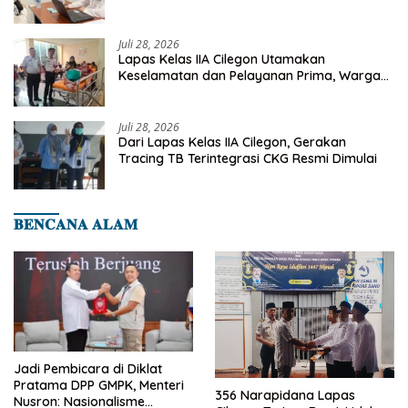
Deteksi Dini Penyakit Menular
Juli 28, 2026
Lapas Kelas IIA Cilegon Utamakan
Keselamatan dan Pelayanan Prima, Warga
Binaan Dapatkan Rujukan Medis ke RSUD
Cilegon
Juli 28, 2026
Dari Lapas Kelas IIA Cilegon, Gerakan
Tracing TB Terintegrasi CKG Resmi Dimulai
𝐁𝐄𝐍𝐂𝐀𝐍𝐀 𝐀𝐋𝐀𝐌
Jadi Pembicara di Diklat
Pratama DPP GMPK, Menteri
356 Narapidana Lapas
Nusron: Nasionalisme