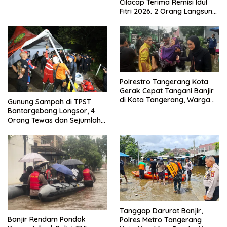
Cilacap Terima Remisi Idul
Menjadikan Bangsa yang
Fitri 2026. 2 Orang Langsung
Kuat
Bebas
Polrestro Tangerang Kota
Gerak Cepat Tangani Banjir
di Kota Tangerang, Warga
Gunung Sampah di TPST
Dievakuasi dan Didirikan
Bantargebang Longsor, 4
Posko Siaga
Orang Tewas dan Sejumlah
Truk Tertimbun
Tanggap Darurat Banjir,
Banjir Rendam Pondok
Polres Metro Tangerang