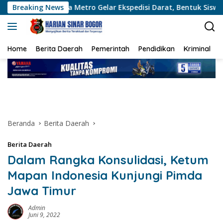
Langsung
Metro Gelar Ekspedisi Darat, Bentuk Siswa Polri Presisi dan Hum
Breaking News
ke
konten
Home
Berita Daerah
Pemerintah
Pendidikan
Kriminal
Beranda
Berita Daerah
Berita Daerah
Dalam Rangka Konsulidasi, Ketum
Mapan Indonesia Kunjungi Pimda
Jawa Timur
Admin
Juni 9, 2022