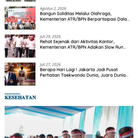
Agustus 2, 2026
Bangun Soliditas Melalui Olahraga,
Kementerian ATR/BPN Berpartisipasi Dalam
Turnamen Tenis Piala Gubernur DKI Jakarta
2026
Juli 29, 2026
Rehat Sejenak dari Aktivitas Kantor,
Kementerian ATR/BPN Adakan Slow Run
Rutin Sepulang Kerja
Juli 27, 2026
Berapa Hari Lagi ! Jakarta Jadi Pusat
Perhatian Taekwondo Dunia, Juara Dunia
Hingga Kampiun Asia Siap Berlaga di 8th
Asian Taekwondo Indonesia Open 2026
𝐊𝐄𝐒𝐄𝐇𝐀𝐓𝐀𝐍