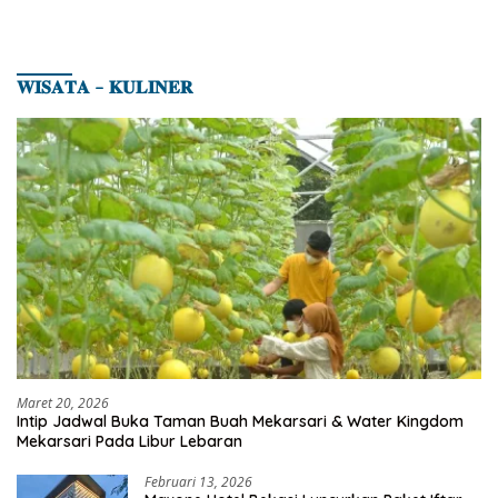
𝐖𝐈𝐒𝐀𝐓𝐀 – 𝐊𝐔𝐋𝐈𝐍𝐄𝐑
Maret 20, 2026
Intip Jadwal Buka Taman Buah Mekarsari & Water Kingdom
Mekarsari Pada Libur Lebaran
Februari 13, 2026