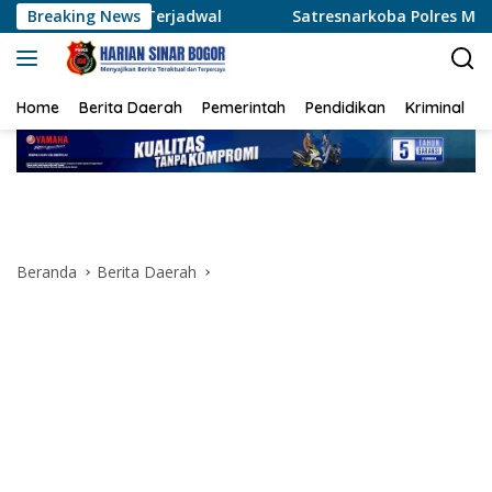
Langsung
dwal
Breaking News
Satresnarkoba Polres Metro Tangerang Kota Tangk
ke
konten
Home
Berita Daerah
Pemerintah
Pendidikan
Kriminal
Beranda
Berita Daerah