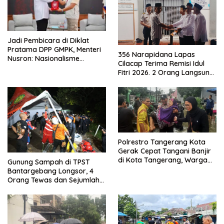
Jadi Pembicara di Diklat
Pratama DPP GMPK, Menteri
356 Narapidana Lapas
Nusron: Nasionalisme
Cilacap Terima Remisi Idul
Menjadikan Bangsa yang
Fitri 2026. 2 Orang Langsung
Kuat
Bebas
Polrestro Tangerang Kota
Gerak Cepat Tangani Banjir
di Kota Tangerang, Warga
Gunung Sampah di TPST
Dievakuasi dan Didirikan
Bantargebang Longsor, 4
Posko Siaga
Orang Tewas dan Sejumlah
Truk Tertimbun