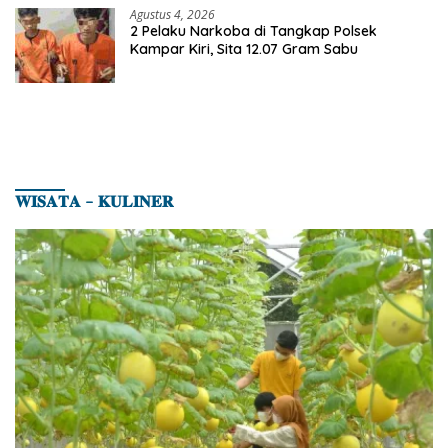
Agustus 4, 2026
2 Pelaku Narkoba di Tangkap Polsek
Kampar Kiri, Sita 12.07 Gram Sabu
𝐖𝐈𝐒𝐀𝐓𝐀 – 𝐊𝐔𝐋𝐈𝐍𝐄𝐑