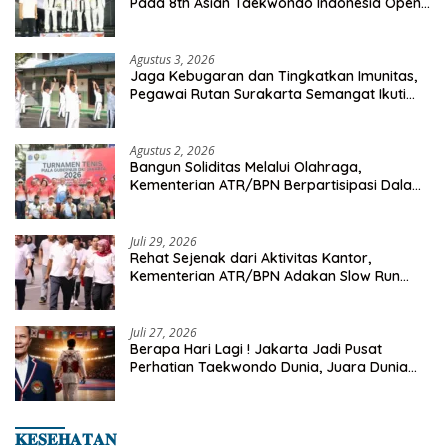
Pada 8th Asian Taekwondo Indonesia Open
Championship 2026
Agustus 3, 2026
Jaga Kebugaran dan Tingkatkan Imunitas,
Pegawai Rutan Surakarta Semangat Ikuti
Senam Pagi
Agustus 2, 2026
Bangun Soliditas Melalui Olahraga,
Kementerian ATR/BPN Berpartisipasi Dalam
Turnamen Tenis Piala Gubernur DKI Jakarta
2026
Juli 29, 2026
Rehat Sejenak dari Aktivitas Kantor,
Kementerian ATR/BPN Adakan Slow Run
Rutin Sepulang Kerja
Juli 27, 2026
Berapa Hari Lagi ! Jakarta Jadi Pusat
Perhatian Taekwondo Dunia, Juara Dunia
Hingga Kampiun Asia Siap Berlaga di 8th
Asian Taekwondo Indonesia Open 2026
𝐊𝐄𝐒𝐄𝐇𝐀𝐓𝐀𝐍