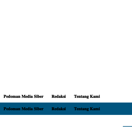
𝐏𝐞𝐝𝐨𝐦𝐚𝐧 𝐌𝐞𝐝𝐢𝐚 𝐒𝐢𝐛𝐞𝐫
𝐑𝐞𝐝𝐚𝐤𝐬𝐢
𝐓𝐞𝐧𝐭𝐚𝐧𝐠 𝐊𝐚𝐦𝐢
𝐏𝐞𝐝𝐨𝐦𝐚𝐧 𝐌𝐞𝐝𝐢𝐚 𝐒𝐢𝐛𝐞𝐫
𝐑𝐞𝐝𝐚𝐤𝐬𝐢
𝐓𝐞𝐧𝐭𝐚𝐧𝐠 𝐊𝐚𝐦𝐢