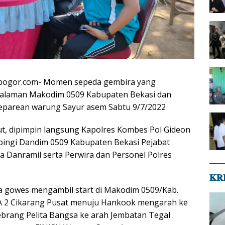
rbogor.com- Momen sepeda gembira yang
 halaman Makodim 0509 Kabupaten Bekasi dan
Peparean warung Sayur asem Sabtu 9/7/2022
t, dipimpin langsung Kapolres Kombes Pol Gideon
pingi Dandim 0509 Kabupaten Bekasi Pejabat
a Danramil serta Perwira dan Personel Polres
𝐊𝐑
ta gowes mengambil start di Makodim 0509/Kab.
MA 2 Cikarang Pusat menuju Hankook mengarah ke
ebrang Pelita Bangsa ke arah Jembatan Tegal