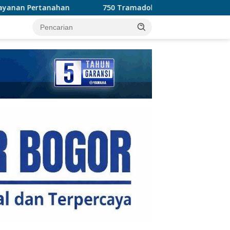
750 Tramadol dan 1.035 Hexymer Disita Polisi di Neglasari
tutup