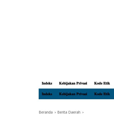
𝐈𝐧𝐝𝐞𝐤𝐬
𝐊𝐞𝐛𝐢𝐣𝐚𝐤𝐚𝐧 𝐏𝐫𝐢𝐯𝐚𝐬𝐢
𝐊𝐨𝐝𝐞 𝐄𝐭𝐢𝐤
𝐈𝐧𝐝𝐞𝐤𝐬
𝐊𝐞𝐛𝐢𝐣𝐚𝐤𝐚𝐧 𝐏𝐫𝐢𝐯𝐚𝐬𝐢
𝐊𝐨𝐝𝐞 𝐄𝐭𝐢𝐤
Beranda
Berita Daerah