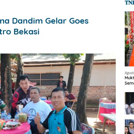
𝐓𝐍
ma Dandim Gelar Goes
ro Bekasi
Agust
Mukt
Sema
Keh