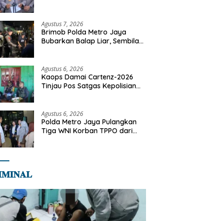
Dilaksanakan Secara
Profesional dan Transparan
Agustus 7, 2026
Brimob Polda Metro Jaya
Bubarkan Balap Liar, Sembilan
Motor Diamankan di Jakarta
Timur
Agustus 6, 2026
Kaops Damai Cartenz-2026
Tinjau Pos Satgas Kepolisian
Ops Damai Cartenz di Sinak,
Perkuat Pendekatan Humanis
Bersama Masyarakat
Agustus 6, 2026
Polda Metro Jaya Pulangkan
Tiga WNI Korban TPPO dari
Libya
𝐌𝐈𝐍𝐀𝐋