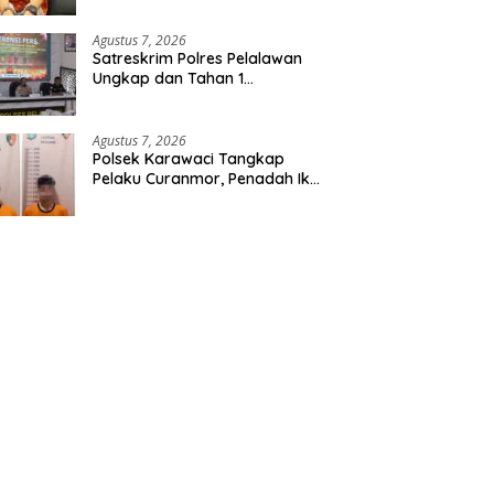
Etomidate dari Seorang Pria
Agustus 7, 2026
Satreskrim Polres Pelalawan
Ungkap dan Tahan 1
Tersangka Kasus Tindak
Pidana Karhutla di Kerumutan
Agustus 7, 2026
Polsek Karawaci Tangkap
Pelaku Curanmor, Penadah Ikut
Diamankan