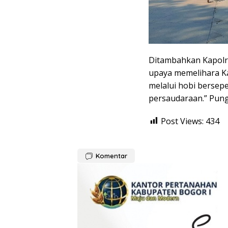
Ditambahkan Kapolre
upaya memelihara Ka
melalui hobi berse
persaudaraan.” Pung
Post Views:
434
Komentar