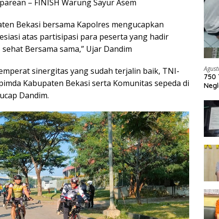
aparean – FINISH Warung Sayur Asem
ten Bekasi bersama Kapolres mengucapkan
esiasi atas partisipasi para peserta yang hadir
sehat Bersama sama,” Ujar Dandim
Agust
mperat sinergitas yang sudah terjalin baik, TNI-
750 
opimda Kabupaten Bekasi serta Komunitas sepeda di
Negl
 ucap Dandim.