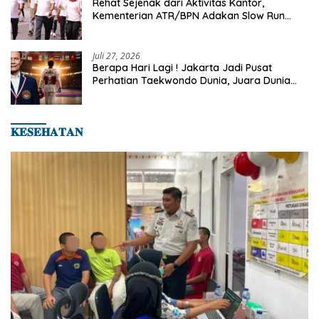
Rehat Sejenak dari Aktivitas Kantor,
Kementerian ATR/BPN Adakan Slow Run
Rutin Sepulang Kerja
Juli 27, 2026
Berapa Hari Lagi ! Jakarta Jadi Pusat
Perhatian Taekwondo Dunia, Juara Dunia
Hingga Kampiun Asia Siap Berlaga di 8th
Asian Taekwondo Indonesia Open 2026
𝐊𝐄𝐒𝐄𝐇𝐀𝐓𝐀𝐍