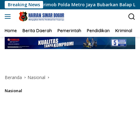
Langsung
Brimob Polda Metro Jaya Bubarkan Balap Liar, Sembilan Mot
Breaking News
ke
konten
Home
Berita Daerah
Pemerintah
Pendidikan
Kriminal
Beranda
Nasional
Nasional