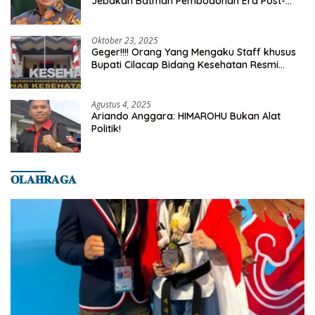
Jebakan Batman Pembodohan Era Post-
Truth
Oktober 23, 2025
Geger!!!! Orang Yang Mengaku Staff khusus
Bupati Cilacap Bidang Kesehatan Resmi
Dilaporkan Ke Dinas Kesehatan Kab.
Banyumas
Agustus 4, 2025
Ariando Anggara: HIMAROHU Bukan Alat
Politik!
𝐎𝐋𝐀𝐇𝐑𝐀𝐆𝐀