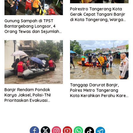
Polrestro Tangerang Kota
Gerak Cepat Tangani Banjir
di Kota Tangerang, Warga
Gunung Sampah di TPST
Dievakuasi dan Didirikan
Bantargebang Longsor, 4
Posko Siaga
Orang Tewas dan Sejumlah
Truk Tertimbun
Tanggap Darurat Banjir,
Banjir Rendam Pondok
Polres Metro Tangerang
Karya Jaksel, Polisi-TNI
Kota Kerahkan Perahu Karet
Prioritaskan Evakuasi
Evakuasi Warga Jatiuwung
Kelompok Rentan