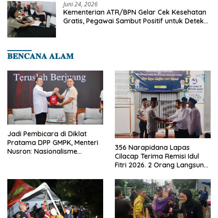
Juni 24, 2026
Kementerian ATR/BPN Gelar Cek Kesehatan
Gratis, Pegawai Sambut Positif untuk Deteksi
Dini Penyakit
𝐁𝐄𝐍𝐂𝐀𝐍𝐀 𝐀𝐋𝐀𝐌
Jadi Pembicara di Diklat
Pratama DPP GMPK, Menteri
356 Narapidana Lapas
Nusron: Nasionalisme
Cilacap Terima Remisi Idul
Menjadikan Bangsa yang
Fitri 2026. 2 Orang Langsung
Kuat
Bebas