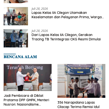
Juli 28, 2026
Lapas Kelas IIA Cilegon Utamakan
Keselamatan dan Pelayanan Prima, Warga
Binaan Dapatkan Rujukan Medis ke RSUD
Cilegon
Juli 28, 2026
Dari Lapas Kelas IIA Cilegon, Gerakan
Tracing TB Terintegrasi CKG Resmi Dimulai
𝐁𝐄𝐍𝐂𝐀𝐍𝐀 𝐀𝐋𝐀𝐌
Jadi Pembicara di Diklat
Pratama DPP GMPK, Menteri
356 Narapidana Lapas
Nusron: Nasionalisme
Cilacap Terima Remisi Idul
Menjadikan Bangsa yang