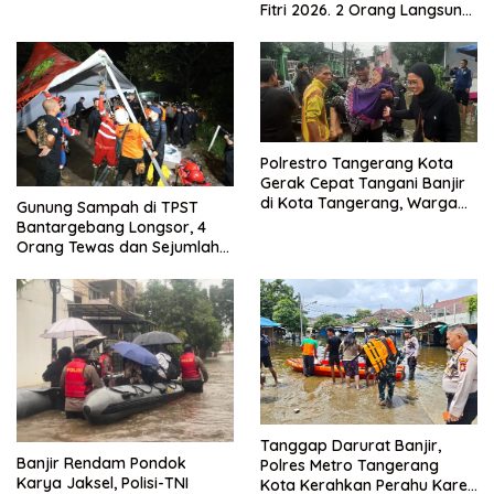
Fitri 2026. 2 Orang Langsung
Kuat
Bebas
Polrestro Tangerang Kota
Gerak Cepat Tangani Banjir
di Kota Tangerang, Warga
Gunung Sampah di TPST
Dievakuasi dan Didirikan
Bantargebang Longsor, 4
Posko Siaga
Orang Tewas dan Sejumlah
Truk Tertimbun
Tanggap Darurat Banjir,
Banjir Rendam Pondok
Polres Metro Tangerang
Karya Jaksel, Polisi-TNI
Kota Kerahkan Perahu Karet