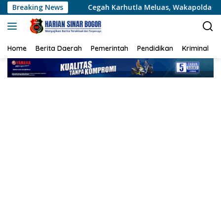
Langsung
Breaking News
Cegah Karhutla Meluas, Wakapolda Riau dan Irdam XIX/TT 
ke
konten
Home
Berita Daerah
Pemerintah
Pendidikan
Kriminal