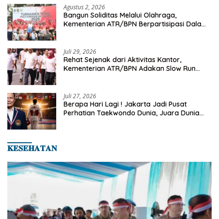
Agustus 2, 2026
Bangun Soliditas Melalui Olahraga,
Kementerian ATR/BPN Berpartisipasi Dalam
Turnamen Tenis Piala Gubernur DKI Jakarta
2026
Juli 29, 2026
Rehat Sejenak dari Aktivitas Kantor,
Kementerian ATR/BPN Adakan Slow Run
Rutin Sepulang Kerja
Juli 27, 2026
Berapa Hari Lagi ! Jakarta Jadi Pusat
Perhatian Taekwondo Dunia, Juara Dunia
Hingga Kampiun Asia Siap Berlaga di 8th
Asian Taekwondo Indonesia Open 2026
𝐊𝐄𝐒𝐄𝐇𝐀𝐓𝐀𝐍