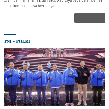
Simpan nama, email, dan situs web saya pada peramban ini
untuk komentar saya berikutnya.
𝐓𝐍𝐈 – 𝐏𝐎𝐋𝐑𝐈