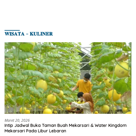
𝐖𝐈𝐒𝐀𝐓𝐀 – 𝐊𝐔𝐋𝐈𝐍𝐄𝐑
Maret 20, 2026
Intip Jadwal Buka Taman Buah Mekarsari & Water Kingdom
Mekarsari Pada Libur Lebaran