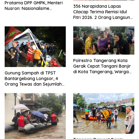
Pratama DPP GMPK, Menteri
356 Narapidana Lapas
Nusron: Nasionalisme
Cilacap Terima Remisi Idul
Menjadikan Bangsa yang
Fitri 2026. 2 Orang Langsung
Kuat
Bebas
Polrestro Tangerang Kota
Gerak Cepat Tangani Banjir
di Kota Tangerang, Warga
Gunung Sampah di TPST
Dievakuasi dan Didirikan
Bantargebang Longsor, 4
Posko Siaga
Orang Tewas dan Sejumlah
Truk Tertimbun