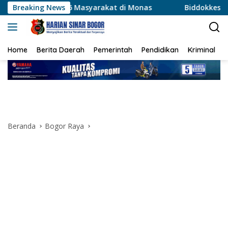
Langsung
Masyarakat di Monas
Breaking News
Biddokkes Polda Metro Jaya Kera
ke
konten
Home
Berita Daerah
Pemerintah
Pendidikan
Kriminal
Beranda
Bogor Raya