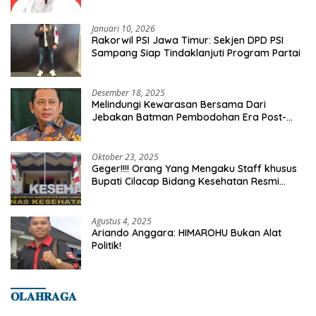
Kelurahan Tanah Baru
Januari 10, 2026
Rakorwil PSI Jawa Timur: Sekjen DPD PSI
Sampang Siap Tindaklanjuti Program Partai
Desember 18, 2025
Melindungi Kewarasan Bersama Dari
Jebakan Batman Pembodohan Era Post-
Truth
Oktober 23, 2025
Geger!!!! Orang Yang Mengaku Staff khusus
Bupati Cilacap Bidang Kesehatan Resmi
Dilaporkan Ke Dinas Kesehatan Kab.
Banyumas
Agustus 4, 2025
Ariando Anggara: HIMAROHU Bukan Alat
Politik!
𝐎𝐋𝐀𝐇𝐑𝐀𝐆𝐀