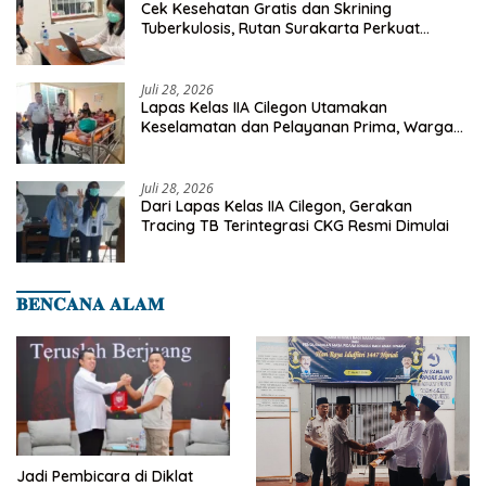
Cek Kesehatan Gratis dan Skrining
Tuberkulosis, Rutan Surakarta Perkuat
Deteksi Dini Penyakit Menular
Juli 28, 2026
Lapas Kelas IIA Cilegon Utamakan
Keselamatan dan Pelayanan Prima, Warga
Binaan Dapatkan Rujukan Medis ke RSUD
Cilegon
Juli 28, 2026
Dari Lapas Kelas IIA Cilegon, Gerakan
Tracing TB Terintegrasi CKG Resmi Dimulai
𝐁𝐄𝐍𝐂𝐀𝐍𝐀 𝐀𝐋𝐀𝐌
Jadi Pembicara di Diklat