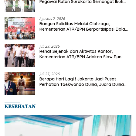
Pegawai Rutan Surakarta Semangat Ikuti
Senam Pagi
Agustus 2, 2026
Bangun Soliditas Melalui Olahraga,
Kementerian ATR/BPN Berpartisipasi Dalam
Turnamen Tenis Piala Gubernur DKI Jakarta
2026
Juli 29, 2026
Rehat Sejenak dari Aktivitas Kantor,
Kementerian ATR/BPN Adakan Slow Run
Rutin Sepulang Kerja
Juli 27, 2026
Berapa Hari Lagi ! Jakarta Jadi Pusat
Perhatian Taekwondo Dunia, Juara Dunia
Hingga Kampiun Asia Siap Berlaga di 8th
Asian Taekwondo Indonesia Open 2026
𝐊𝐄𝐒𝐄𝐇𝐀𝐓𝐀𝐍