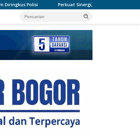
Perkuat Sinergi, Polres Rohil Dukung Ranperda Hijau Untu
tutup