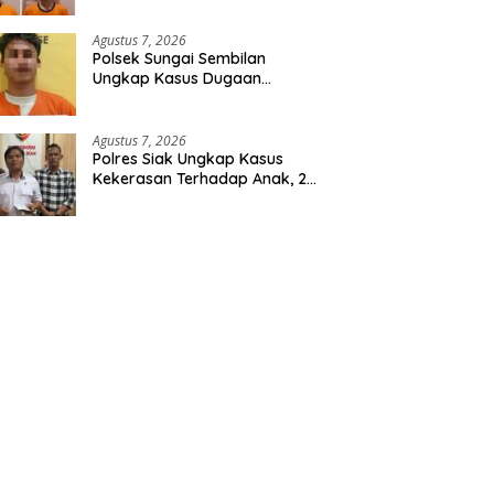
Agustus 7, 2026
Polsek Sungai Sembilan
Ungkap Kasus Dugaan
Percobaan Pembunuhan
Berencana, Seorang Pria
Berhasil Diamankan
Agustus 7, 2026
Polres Siak Ungkap Kasus
Kekerasan Terhadap Anak, 2
Tersangka Diamankan