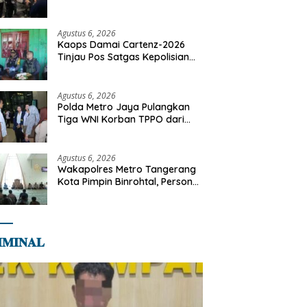
Motor Diamankan di Jakarta
Timur
Agustus 6, 2026
Kaops Damai Cartenz-2026
Tinjau Pos Satgas Kepolisian
Ops Damai Cartenz di Sinak,
Perkuat Pendekatan Humanis
Bersama Masyarakat
Agustus 6, 2026
Polda Metro Jaya Pulangkan
Tiga WNI Korban TPPO dari
Libya
Agustus 6, 2026
Wakapolres Metro Tangerang
Kota Pimpin Binrohtal, Personel
Diajak Perkuat Integritas dan
Bekal Akhirat
𝐌𝐈𝐍𝐀𝐋