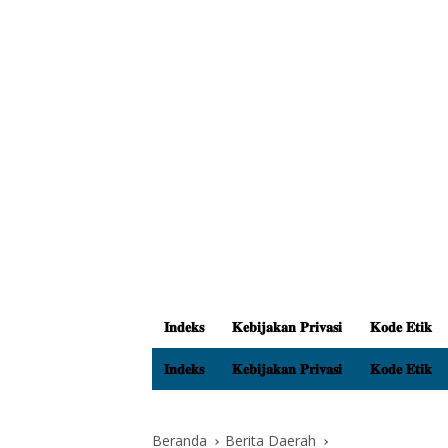
𝐈𝐧𝐝𝐞𝐤𝐬
𝐊𝐞𝐛𝐢𝐣𝐚𝐤𝐚𝐧 𝐏𝐫𝐢𝐯𝐚𝐬𝐢
𝐊𝐨𝐝𝐞 𝐄𝐭𝐢𝐤
𝐈𝐧𝐝𝐞𝐤𝐬
𝐊𝐞𝐛𝐢𝐣𝐚𝐤𝐚𝐧 𝐏𝐫𝐢𝐯𝐚𝐬𝐢
𝐊𝐨𝐝𝐞 𝐄𝐭𝐢𝐤
Beranda
Berita Daerah