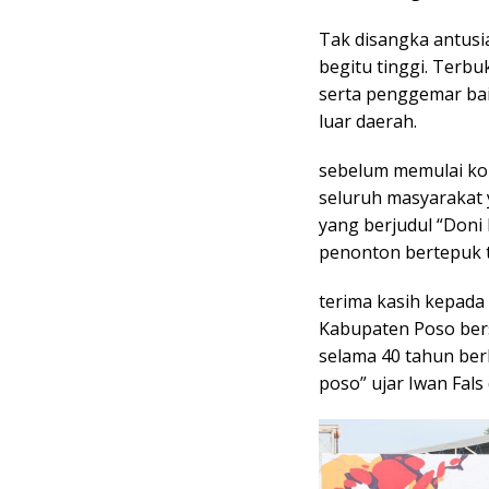
Tak disangka antus
begitu tinggi. Terb
serta penggemar bai
luar daerah.
sebelum memulai ko
seluruh masyarakat
yang berjudul “Doni
penonton bertepuk 
terima kasih kepad
Kabupaten Poso bers
selama 40 tahun berk
poso” ujar Iwan Fals