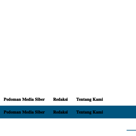
𝐏𝐞𝐝𝐨𝐦𝐚𝐧 𝐌𝐞𝐝𝐢𝐚 𝐒𝐢𝐛𝐞𝐫
𝐑𝐞𝐝𝐚𝐤𝐬𝐢
𝐓𝐞𝐧𝐭𝐚𝐧𝐠 𝐊𝐚𝐦𝐢
𝐏𝐞𝐝𝐨𝐦𝐚𝐧 𝐌𝐞𝐝𝐢𝐚 𝐒𝐢𝐛𝐞𝐫
𝐑𝐞𝐝𝐚𝐤𝐬𝐢
𝐓𝐞𝐧𝐭𝐚𝐧𝐠 𝐊𝐚𝐦𝐢