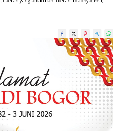
a, daerah yang aman dan toleran, ucapnya( Red)