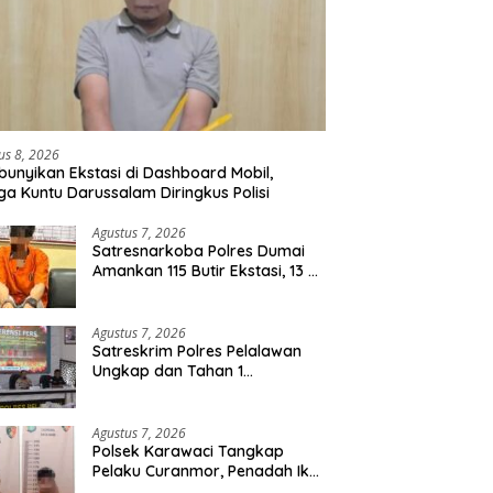
us 8, 2026
unyikan Ekstasi di Dashboard Mobil,
a Kuntu Darussalam Diringkus Polisi
Agustus 7, 2026
Satresnarkoba Polres Dumai
Amankan 115 Butir Ekstasi, 13 Pil
Happy Five dan 2 Bungkus
Etomidate dari Seorang Pria
Agustus 7, 2026
Satreskrim Polres Pelalawan
Ungkap dan Tahan 1
Tersangka Kasus Tindak
Pidana Karhutla di Kerumutan
Agustus 7, 2026
Polsek Karawaci Tangkap
Pelaku Curanmor, Penadah Ikut
Diamankan