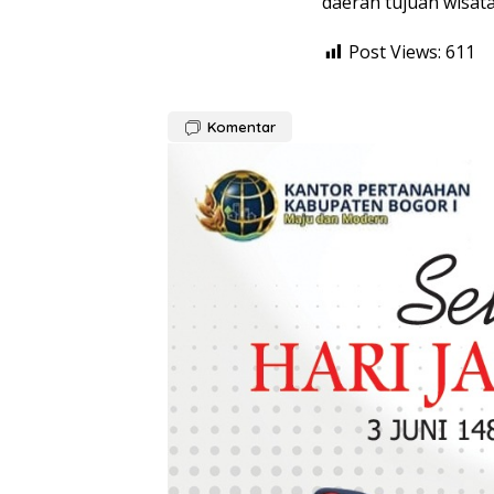
daerah tujuan wisat
Post Views:
611
Komentar