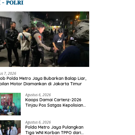
 – 𝐏𝐎𝐋𝐑𝐈
us 7, 2026
ob Polda Metro Jaya Bubarkan Balap Liar,
ilan Motor Diamankan di Jakarta Timur
Agustus 6, 2026
Kaops Damai Cartenz-2026
Tinjau Pos Satgas Kepolisian
Ops Damai Cartenz di Sinak,
Perkuat Pendekatan Humanis
Bersama Masyarakat
Agustus 6, 2026
Polda Metro Jaya Pulangkan
Tiga WNI Korban TPPO dari