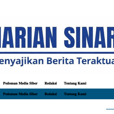
𝐏𝐞𝐝𝐨𝐦𝐚𝐧 𝐌𝐞𝐝𝐢𝐚 𝐒𝐢𝐛𝐞𝐫
𝐑𝐞𝐝𝐚𝐤𝐬𝐢
𝐓𝐞𝐧𝐭𝐚𝐧𝐠 𝐊𝐚𝐦𝐢
𝐏𝐞𝐝𝐨𝐦𝐚𝐧 𝐌𝐞𝐝𝐢𝐚 𝐒𝐢𝐛𝐞𝐫
𝐑𝐞𝐝𝐚𝐤𝐬𝐢
𝐓𝐞𝐧𝐭𝐚𝐧𝐠 𝐊𝐚𝐦𝐢