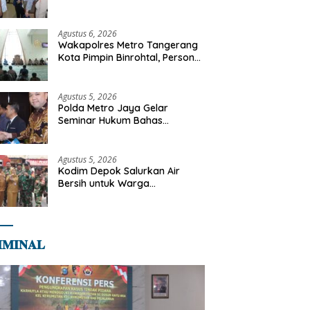
Libya
Agustus 6, 2026
Wakapolres Metro Tangerang
Kota Pimpin Binrohtal, Personel
Diajak Perkuat Integritas dan
Bekal Akhirat
Agustus 5, 2026
Polda Metro Jaya Gelar
Seminar Hukum Bahas
Perluasan Objek Praperadilan
dalam KUHAP Baru
Agustus 5, 2026
Kodim Depok Salurkan Air
Bersih untuk Warga
Terdampak Kekeringan di
Cipayung Jaya
𝐌𝐈𝐍𝐀𝐋