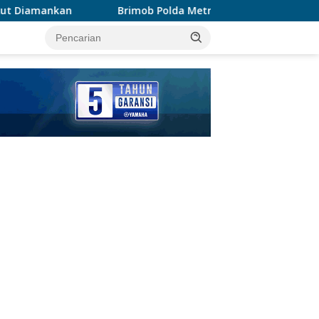
imob Polda Metro Jaya Bubarkan Balap Liar, Sembilan Motor D
tutup