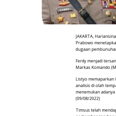
JAKARTA, Hariansinar
Prabowo menetapkan
dugaan pembunuhan B
Ferdy menjadi tersa
Markas Komando (Ma
Listyo memaparkan 
analisis di olah tem
menemukan adanya d
(09/08/2022)
Timsus telah mendapa