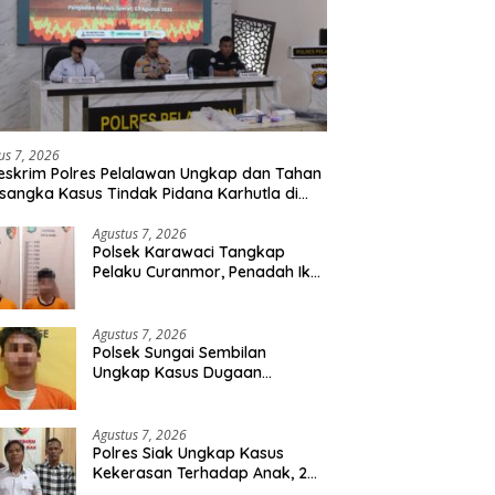
us 7, 2026
eskrim Polres Pelalawan Ungkap dan Tahan
rsangka Kasus Tindak Pidana Karhutla di
umutan
Agustus 7, 2026
Polsek Karawaci Tangkap
Pelaku Curanmor, Penadah Ikut
Diamankan
Agustus 7, 2026
Polsek Sungai Sembilan
Ungkap Kasus Dugaan
Percobaan Pembunuhan
Berencana, Seorang Pria
Berhasil Diamankan
Agustus 7, 2026
Polres Siak Ungkap Kasus
Kekerasan Terhadap Anak, 2
Tersangka Diamankan