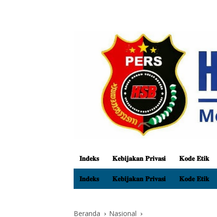
𝐈𝐧𝐝𝐞𝐤𝐬
𝐊𝐞𝐛𝐢𝐣𝐚𝐤𝐚𝐧 𝐏𝐫𝐢𝐯𝐚𝐬𝐢
𝐊𝐨𝐝𝐞 𝐄𝐭𝐢𝐤
𝐈𝐧𝐝𝐞𝐤𝐬
𝐊𝐞𝐛𝐢𝐣𝐚𝐤𝐚𝐧 𝐏𝐫𝐢𝐯𝐚𝐬𝐢
𝐊𝐨𝐝𝐞 𝐄𝐭𝐢𝐤
Beranda
Nasional