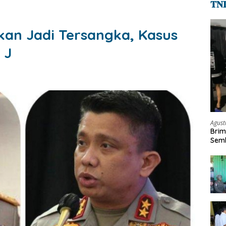
𝐓𝐍
an Jadi Tersangka, Kasus
 J
Agust
Brim
Semb