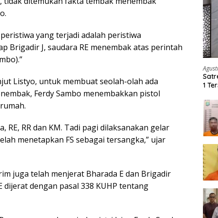
 tidak ditemukan fakta tembak menembak
o.
ristiwa yang terjadi adalah peristiwa
 Brigadir J, saudara RE menembak atas perintah
mbo).”
Agust
Satr
jut Listyo, untuk membuat seolah-olah ada
1 Te
enembak, Ferdy Sambo menembakkan pistol
Ker
g rumah.
, RE, RR dan KM. Tadi pagi dilaksanakan gelar
telah menetapkan FS sebagai tersangka,” ujar
im juga telah menjerat Bharada E dan Brigadir
 E dijerat dengan pasal 338 KUHP tentang