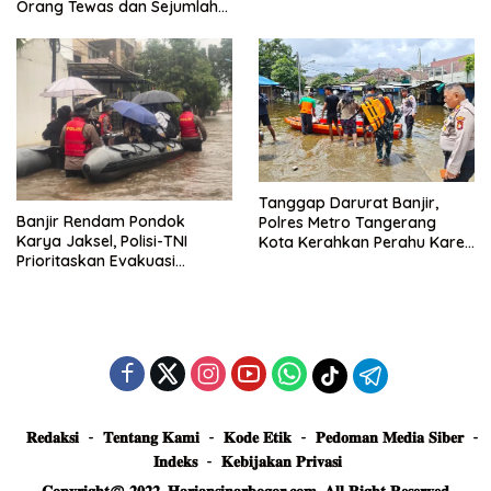
Posko Siaga
Orang Tewas dan Sejumlah
Truk Tertimbun
Tanggap Darurat Banjir,
Banjir Rendam Pondok
Polres Metro Tangerang
Karya Jaksel, Polisi-TNI
Kota Kerahkan Perahu Karet
Prioritaskan Evakuasi
Evakuasi Warga Jatiuwung
Kelompok Rentan
𝐑𝐞𝐝𝐚𝐤𝐬𝐢
𝐓𝐞𝐧𝐭𝐚𝐧𝐠 𝐊𝐚𝐦𝐢
𝐊𝐨𝐝𝐞 𝐄𝐭𝐢𝐤
𝐏𝐞𝐝𝐨𝐦𝐚𝐧 𝐌𝐞𝐝𝐢𝐚 𝐒𝐢𝐛𝐞𝐫
𝐈𝐧𝐝𝐞𝐤𝐬
𝐊𝐞𝐛𝐢𝐣𝐚𝐤𝐚𝐧 𝐏𝐫𝐢𝐯𝐚𝐬𝐢