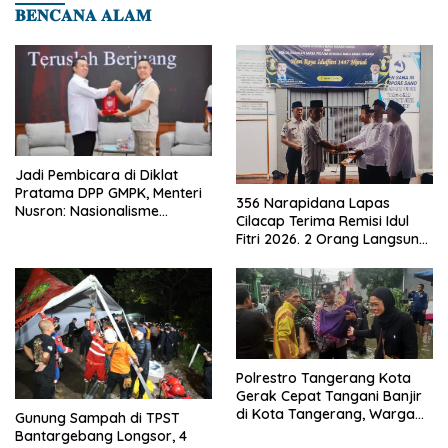
𝐁𝐄𝐍𝐂𝐀𝐍𝐀 𝐀𝐋𝐀𝐌
Jadi Pembicara di Diklat
Pratama DPP GMPK, Menteri
356 Narapidana Lapas
Nusron: Nasionalisme
Cilacap Terima Remisi Idul
Menjadikan Bangsa yang
Fitri 2026. 2 Orang Langsung
Kuat
Bebas
Polrestro Tangerang Kota
Gerak Cepat Tangani Banjir
di Kota Tangerang, Warga
Gunung Sampah di TPST
Dievakuasi dan Didirikan
Bantargebang Longsor, 4