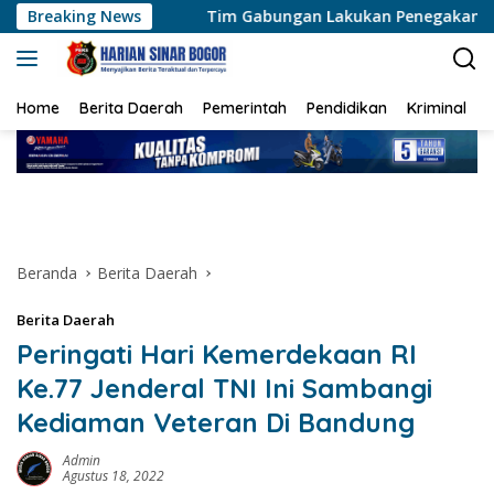
Langsung
Breaking News
Tim Gabungan Lakukan Penegakan Hukum Terhadap DPO 
ke
konten
Home
Berita Daerah
Pemerintah
Pendidikan
Kriminal
Beranda
Berita Daerah
Berita Daerah
Peringati Hari Kemerdekaan RI
Ke.77 Jenderal TNI Ini Sambangi
Kediaman Veteran Di Bandung
Admin
Agustus 18, 2022