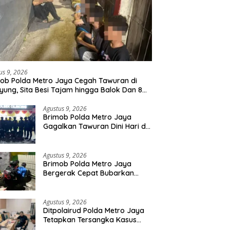
us 9, 2026
ob Polda Metro Jaya Cegah Tawuran di
yung, Sita Besi Tajam hingga Balok Dan 8
uda Diamankan
Agustus 9, 2026
Brimob Polda Metro Jaya
Gagalkan Tawuran Dini Hari di
Cilincing, 5 Terduga Pelaku 2
Parang dan Stik Golf
Diamankan
Agustus 9, 2026
Brimob Polda Metro Jaya
Bergerak Cepat Bubarkan
Tawuran di Ciputat, 2 Orang
dan 3 Celurit Diamankan
Agustus 9, 2026
Ditpolairud Polda Metro Jaya
Tetapkan Tersangka Kasus
Minerba