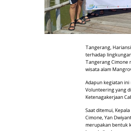
Tangerang, Harians
terhadap lingkunga
Tangerang Cimone m
wisata alam Mangrov
Adapun kegiatan in
Volunteering yang d
Ketenagakerjaan Ca
Saat ditemui, Kepal
Cimone, Yan Dwiyan
merupakan bentuk k