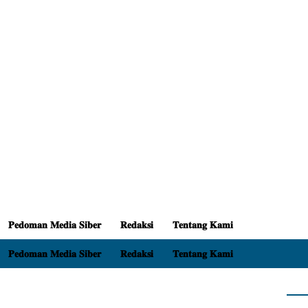
𝐏𝐞𝐝𝐨𝐦𝐚𝐧 𝐌𝐞𝐝𝐢𝐚 𝐒𝐢𝐛𝐞𝐫
𝐑𝐞𝐝𝐚𝐤𝐬𝐢
𝐓𝐞𝐧𝐭𝐚𝐧𝐠 𝐊𝐚𝐦𝐢
𝐏𝐞𝐝𝐨𝐦𝐚𝐧 𝐌𝐞𝐝𝐢𝐚 𝐒𝐢𝐛𝐞𝐫
𝐑𝐞𝐝𝐚𝐤𝐬𝐢
𝐓𝐞𝐧𝐭𝐚𝐧𝐠 𝐊𝐚𝐦𝐢