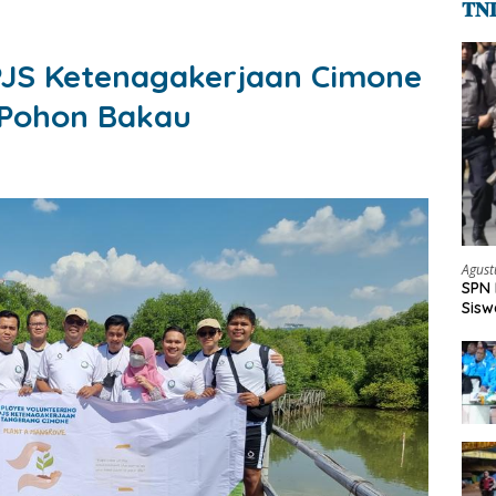
𝐓𝐍
PJS Ketenagakerjaan Cimone
Pohon Bakau
Agust
SPN 
Sisw