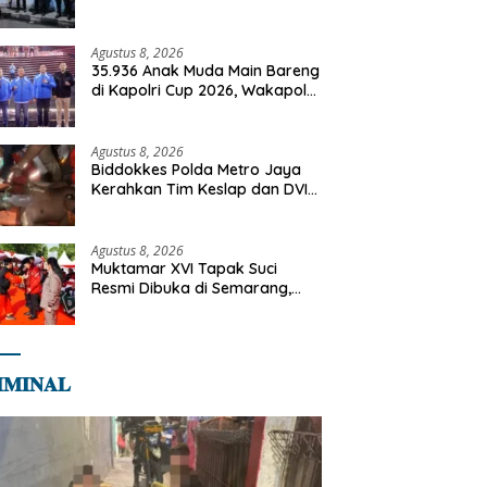
Cegah Gangguan Kamtibmas
Agustus 8, 2026
35.936 Anak Muda Main Bareng
di Kapolri Cup 2026, Wakapolri:
Jangan Cuma Jadi Penonton,
Jadilah Talenta Digital
Agustus 8, 2026
Biddokkes Polda Metro Jaya
Kerahkan Tim Keslap dan DVI
Tangani Kebakaran Gedung
Bapenda
Agustus 8, 2026
Muktamar XVI Tapak Suci
Resmi Dibuka di Semarang,
Kapolri Terima Anugerah
Anggota Kehormatan
𝐌𝐈𝐍𝐀𝐋