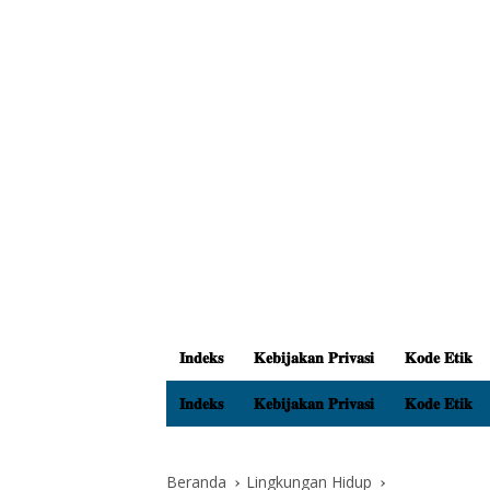
𝐈𝐧𝐝𝐞𝐤𝐬
𝐊𝐞𝐛𝐢𝐣𝐚𝐤𝐚𝐧 𝐏𝐫𝐢𝐯𝐚𝐬𝐢
𝐊𝐨𝐝𝐞 𝐄𝐭𝐢𝐤
𝐈𝐧𝐝𝐞𝐤𝐬
𝐊𝐞𝐛𝐢𝐣𝐚𝐤𝐚𝐧 𝐏𝐫𝐢𝐯𝐚𝐬𝐢
𝐊𝐨𝐝𝐞 𝐄𝐭𝐢𝐤
Beranda
Lingkungan Hidup