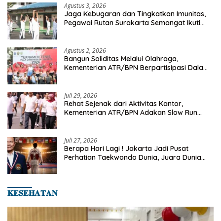
Agustus 3, 2026
Jaga Kebugaran dan Tingkatkan Imunitas,
Pegawai Rutan Surakarta Semangat Ikuti
Senam Pagi
Agustus 2, 2026
Bangun Soliditas Melalui Olahraga,
Kementerian ATR/BPN Berpartisipasi Dalam
Turnamen Tenis Piala Gubernur DKI Jakarta
2026
Juli 29, 2026
Rehat Sejenak dari Aktivitas Kantor,
Kementerian ATR/BPN Adakan Slow Run
Rutin Sepulang Kerja
Juli 27, 2026
Berapa Hari Lagi ! Jakarta Jadi Pusat
Perhatian Taekwondo Dunia, Juara Dunia
Hingga Kampiun Asia Siap Berlaga di 8th
Asian Taekwondo Indonesia Open 2026
𝐊𝐄𝐒𝐄𝐇𝐀𝐓𝐀𝐍