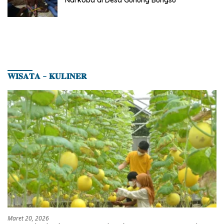
Narkoba di Desa Gunung Bungsu
𝐖𝐈𝐒𝐀𝐓𝐀 – 𝐊𝐔𝐋𝐈𝐍𝐄𝐑
Maret 20, 2026