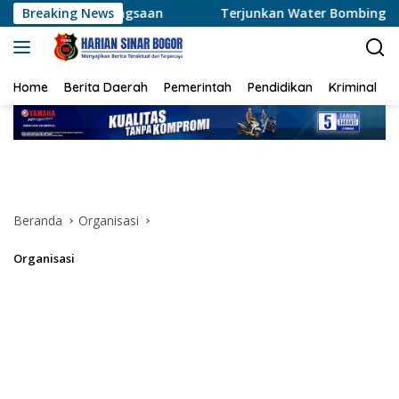
Langsung
gsaan
Breaking News
Terjunkan Water Bombing, Kapolres Pelalawan P
ke
konten
Home
Berita Daerah
Pemerintah
Pendidikan
Kriminal
Beranda
Organisasi
Organisasi