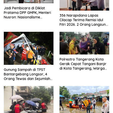
Jadi Pembicara di Diklat
Pratama DPP GMPK, Menteri
356 Narapidana Lapas
Nusron: Nasionalisme
Cilacap Terima Remisi Idul
Menjadikan Bangsa yang
Fitri 2026. 2 Orang Langsung
Kuat
Bebas
Polrestro Tangerang Kota
Gerak Cepat Tangani Banjir
di Kota Tangerang, Warga
Gunung Sampah di TPST
Dievakuasi dan Didirikan
Bantargebang Longsor, 4
Posko Siaga
Orang Tewas dan Sejumlah
Truk Tertimbun