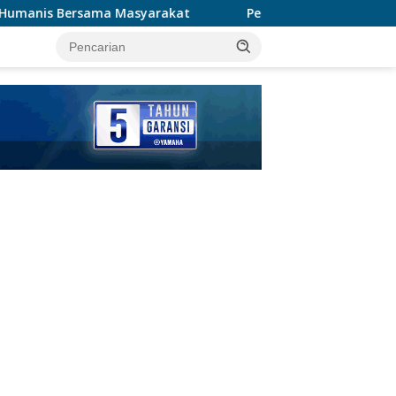
kat
Penggantian Kapolri “Kompetensi Absolut Presiden
tutup