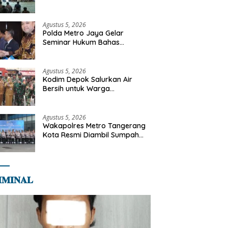
Diajak Perkuat Integritas dan
Bekal Akhirat
Agustus 5, 2026
Polda Metro Jaya Gelar
Seminar Hukum Bahas
Perluasan Objek Praperadilan
dalam KUHAP Baru
Agustus 5, 2026
Kodim Depok Salurkan Air
Bersih untuk Warga
Terdampak Kekeringan di
Cipayung Jaya
Agustus 5, 2026
Wakapolres Metro Tangerang
Kota Resmi Diambil Sumpah
Jabatan, Teguhkan Komitmen
Integritas dan Pelayanan
kepada Masyarakat
𝐌𝐈𝐍𝐀𝐋