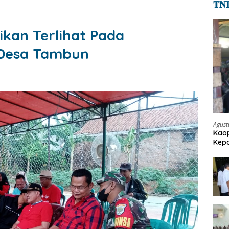
𝐓𝐍
ikan Terlihat Pada
 Desa Tambun
Agust
Kaop
Kepo
Pen