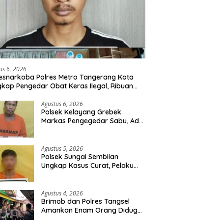
us 6, 2026
esnarkoba Polres Metro Tangerang Kota
kap Pengedar Obat Keras Ilegal, Ribuan
r Tramadol dan Hexymer Disita
Agustus 6, 2026
Polsek Kelayang Grebek
Markas Pengegedar Sabu, Ada
Lubang Tanah Untuk
Menyimpan Barang Bukti
Agustus 5, 2026
Polsek Sungai Sembilan
Ungkap Kasus Curat, Pelaku
dan Barang Bukti Berhasil
Diamankan
Agustus 4, 2026
Brimob dan Polres Tangsel
Amankan Enam Orang Diduga
Hendak Tawuran