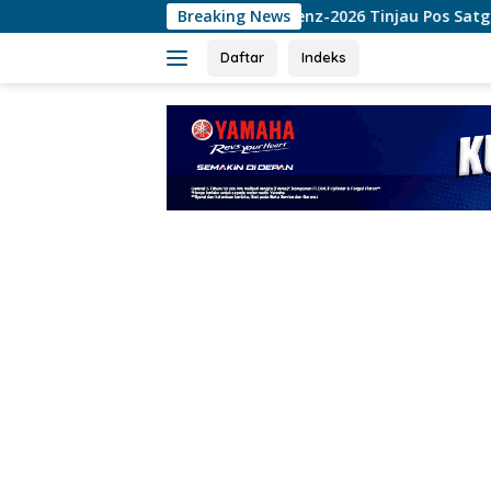
Langsung
Damai Cartenz-2026 Tinjau Pos Satgas Kepolisian Ops Damai C
Breaking News
ke
konten
Daftar
Indeks
tutup