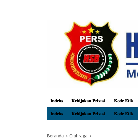
𝐈𝐧𝐝𝐞𝐤𝐬
𝐊𝐞𝐛𝐢𝐣𝐚𝐤𝐚𝐧 𝐏𝐫𝐢𝐯𝐚𝐬𝐢
𝐊𝐨𝐝𝐞 𝐄𝐭𝐢𝐤
𝐈𝐧𝐝𝐞𝐤𝐬
𝐊𝐞𝐛𝐢𝐣𝐚𝐤𝐚𝐧 𝐏𝐫𝐢𝐯𝐚𝐬𝐢
𝐊𝐨𝐝𝐞 𝐄𝐭𝐢𝐤
Beranda
Olahraga