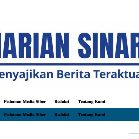
𝐏𝐞𝐝𝐨𝐦𝐚𝐧 𝐌𝐞𝐝𝐢𝐚 𝐒𝐢𝐛𝐞𝐫
𝐑𝐞𝐝𝐚𝐤𝐬𝐢
𝐓𝐞𝐧𝐭𝐚𝐧𝐠 𝐊𝐚𝐦𝐢
𝐏𝐞𝐝𝐨𝐦𝐚𝐧 𝐌𝐞𝐝𝐢𝐚 𝐒𝐢𝐛𝐞𝐫
𝐑𝐞𝐝𝐚𝐤𝐬𝐢
𝐓𝐞𝐧𝐭𝐚𝐧𝐠 𝐊𝐚𝐦𝐢