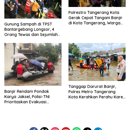
Polrestro Tangerang Kota
Gerak Cepat Tangani Banjir
di Kota Tangerang, Warga
Gunung Sampah di TPST
Dievakuasi dan Didirikan
Bantargebang Longsor, 4
Posko Siaga
Orang Tewas dan Sejumlah
Truk Tertimbun
Tanggap Darurat Banjir,
Banjir Rendam Pondok
Polres Metro Tangerang
Karya Jaksel, Polisi-TNI
Kota Kerahkan Perahu Karet
Prioritaskan Evakuasi
Evakuasi Warga Jatiuwung
Kelompok Rentan