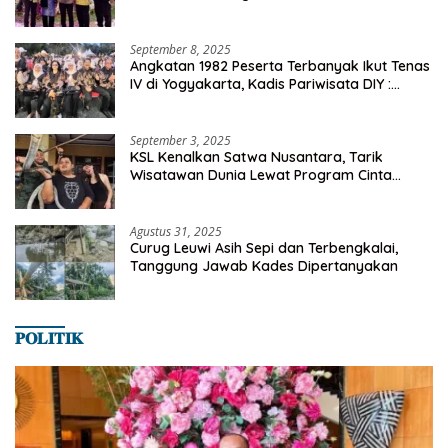
dan Ekonomi Desa
September 8, 2025
Angkatan 1982 Peserta Terbanyak Ikut Tenas
IV di Yogyakarta, Kadis Pariwisata DIY :
Milyaran Rupiah Dibelanjakan Ribuan Alumni
SMANSA Makassar
September 3, 2025
KSL Kenalkan Satwa Nusantara, Tarik
Wisatawan Dunia Lewat Program Cinta
Satwa
Agustus 31, 2025
Curug Leuwi Asih Sepi dan Terbengkalai,
Tanggung Jawab Kades Dipertanyakan
𝐏𝐎𝐋𝐈𝐓𝐈𝐊