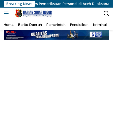
Langsung
s Pemeriksaan Personel di Aceh Dilaksanakan Secara Profesional
Breaking News
ke
konten
Home
Berita Daerah
Pemerintah
Pendidikan
Kriminal