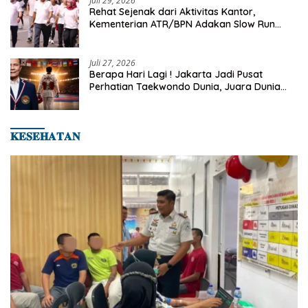
Juli 29, 2026
Rehat Sejenak dari Aktivitas Kantor,
Kementerian ATR/BPN Adakan Slow Run
Rutin Sepulang Kerja
Juli 27, 2026
Berapa Hari Lagi ! Jakarta Jadi Pusat
Perhatian Taekwondo Dunia, Juara Dunia
Hingga Kampiun Asia Siap Berlaga di 8th
Asian Taekwondo Indonesia Open 2026
𝐊𝐄𝐒𝐄𝐇𝐀𝐓𝐀𝐍