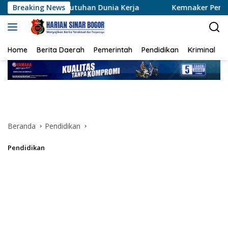
Langsung
uhan Dunia Kerja
Breaking News
Kemnaker Perkuat Pelatihan dan Pen
ke
konten
Home
Berita Daerah
Pemerintah
Pendidikan
Kriminal
Beranda
Pendidikan
Pendidikan