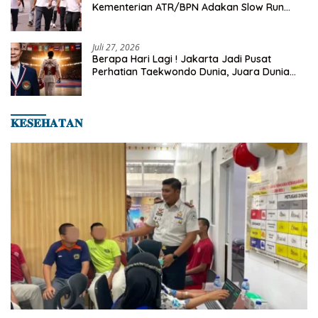
Kementerian ATR/BPN Adakan Slow Run
Rutin Sepulang Kerja
Juli 27, 2026
Berapa Hari Lagi ! Jakarta Jadi Pusat
Perhatian Taekwondo Dunia, Juara Dunia
Hingga Kampiun Asia Siap Berlaga di 8th
Asian Taekwondo Indonesia Open 2026
𝐊𝐄𝐒𝐄𝐇𝐀𝐓𝐀𝐍