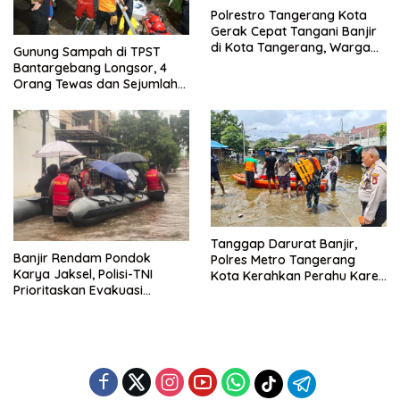
Polrestro Tangerang Kota
Gerak Cepat Tangani Banjir
di Kota Tangerang, Warga
Gunung Sampah di TPST
Dievakuasi dan Didirikan
Bantargebang Longsor, 4
Posko Siaga
Orang Tewas dan Sejumlah
Truk Tertimbun
Tanggap Darurat Banjir,
Banjir Rendam Pondok
Polres Metro Tangerang
Karya Jaksel, Polisi-TNI
Kota Kerahkan Perahu Karet
Prioritaskan Evakuasi
Evakuasi Warga Jatiuwung
Kelompok Rentan