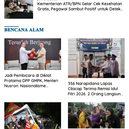
Kementerian ATR/BPN Gelar Cek Kesehatan
Gratis, Pegawai Sambut Positif untuk Deteksi
Dini Penyakit
𝐁𝐄𝐍𝐂𝐀𝐍𝐀 𝐀𝐋𝐀𝐌
Jadi Pembicara di Diklat
Pratama DPP GMPK, Menteri
356 Narapidana Lapas
Nusron: Nasionalisme
Cilacap Terima Remisi Idul
Menjadikan Bangsa yang
Fitri 2026. 2 Orang Langsung
Kuat
Bebas