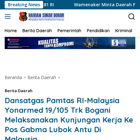
Langsung
I
Breaking News
Wamenaker Minta Daerah Fokus Kembangkan Kompet
ke
konten
Home
Berita Daerah
Pemerintah
Pendidikan
Kriminal
Beranda
Berita Daerah
Berita Daerah
Dansatgas Pamtas RI-Malaysia
Yonarmed 19/105 Trk Bogani
Melaksanakan Kunjungan Kerja Ke
Pos Gabma Lubok Antu Di
Malaysia