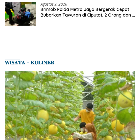
Agustus 9, 2026
Brimob Polda Metro Jaya Bergerak Cepat
Bubarkan Tawuran di Ciputat, 2 Orang dan 3
Celurit Diamankan
𝐖𝐈𝐒𝐀𝐓𝐀 – 𝐊𝐔𝐋𝐈𝐍𝐄𝐑