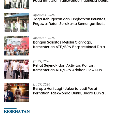
Pada 8th Asian Taekwondo Indonesia Open
Championship 2026
Agustus 3, 2026
Jaga Kebugaran dan Tingkatkan Imunitas,
Pegawai Rutan Surakarta Semangat Ikuti
Senam Pagi
Agustus 2, 2026
Bangun Soliditas Melalui Olahraga,
Kementerian ATR/BPN Berpartisipasi Dalam
Turnamen Tenis Piala Gubernur DKI Jakarta
2026
Juli 29, 2026
Rehat Sejenak dari Aktivitas Kantor,
Kementerian ATR/BPN Adakan Slow Run
Rutin Sepulang Kerja
Juli 27, 2026
Berapa Hari Lagi ! Jakarta Jadi Pusat
Perhatian Taekwondo Dunia, Juara Dunia
Hingga Kampiun Asia Siap Berlaga di 8th
Asian Taekwondo Indonesia Open 2026
𝐊𝐄𝐒𝐄𝐇𝐀𝐓𝐀𝐍