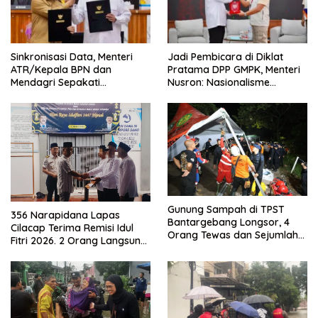
Sinkronisasi Data, Menteri
Jadi Pembicara di Diklat
ATR/Kepala BPN dan
Pratama DPP GMPK, Menteri
Mendagri Sepakati
Nusron: Nasionalisme
Pengintegrasian NIB dan NOP
Menjadikan Bangsa yang
Kuat
Gunung Sampah di TPST
356 Narapidana Lapas
Bantargebang Longsor, 4
Cilacap Terima Remisi Idul
Orang Tewas dan Sejumlah
Fitri 2026. 2 Orang Langsung
Truk Tertimbun
Bebas