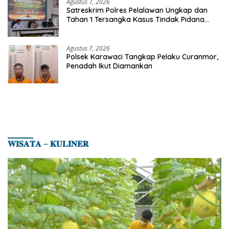
Agustus 7, 2026
Satreskrim Polres Pelalawan Ungkap dan
Tahan 1 Tersangka Kasus Tindak Pidana
Karhutla di Kerumutan
Agustus 7, 2026
Polsek Karawaci Tangkap Pelaku Curanmor,
Penadah Ikut Diamankan
𝐖𝐈𝐒𝐀𝐓𝐀 – 𝐊𝐔𝐋𝐈𝐍𝐄𝐑