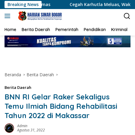
Langsung
as
Breaking News
Cegah Karhutla Meluas, Wakapolda Riau dan Irdam 
ke
konten
Home
Berita Daerah
Pemerintah
Pendidikan
Kriminal
Beranda
Berita Daerah
Berita Daerah
BNN RI Gelar Raker Sekaligus
Temu Ilmiah Bidang Rehabilitasi
Tahun 2022 di Makassar
Admin
Agustus 31, 2022