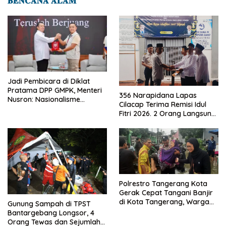
𝐁𝐄𝐍𝐂𝐀𝐍𝐀 𝐀𝐋𝐀𝐌
Jadi Pembicara di Diklat
Pratama DPP GMPK, Menteri
356 Narapidana Lapas
Nusron: Nasionalisme
Cilacap Terima Remisi Idul
Menjadikan Bangsa yang
Fitri 2026. 2 Orang Langsung
Kuat
Bebas
Polrestro Tangerang Kota
Gerak Cepat Tangani Banjir
di Kota Tangerang, Warga
Gunung Sampah di TPST
Dievakuasi dan Didirikan
Bantargebang Longsor, 4
Posko Siaga
Orang Tewas dan Sejumlah