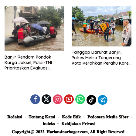
Truk Tertimbun
Tanggap Darurat Banjir,
Banjir Rendam Pondok
Polres Metro Tangerang
Karya Jaksel, Polisi-TNI
Kota Kerahkan Perahu Karet
Prioritaskan Evakuasi
Evakuasi Warga Jatiuwung
Kelompok Rentan
𝐑𝐞𝐝𝐚𝐤𝐬𝐢
𝐓𝐞𝐧𝐭𝐚𝐧𝐠 𝐊𝐚𝐦𝐢
𝐊𝐨𝐝𝐞 𝐄𝐭𝐢𝐤
𝐏𝐞𝐝𝐨𝐦𝐚𝐧 𝐌𝐞𝐝𝐢𝐚 𝐒𝐢𝐛𝐞𝐫
𝐈𝐧𝐝𝐞𝐤𝐬
𝐊𝐞𝐛𝐢𝐣𝐚𝐤𝐚𝐧 𝐏𝐫𝐢𝐯𝐚𝐬𝐢
𝐂𝐨𝐩𝐲𝐫𝐢𝐠𝐡𝐭@ 𝟐𝟎𝟐𝟐. 𝐇𝐚𝐫𝐢𝐚𝐧𝐬𝐢𝐧𝐚𝐫𝐛𝐨𝐠𝐨𝐫.𝐜𝐨𝐦, 𝐀𝐥𝐥 𝐑𝐢𝐠𝐡𝐭 𝐑𝐞𝐬𝐞𝐫𝐯𝐞𝐝