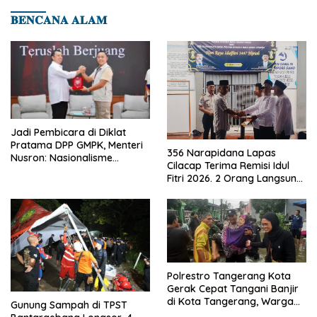
𝐁𝐄𝐍𝐂𝐀𝐍𝐀 𝐀𝐋𝐀𝐌
Jadi Pembicara di Diklat
Pratama DPP GMPK, Menteri
356 Narapidana Lapas
Nusron: Nasionalisme
Cilacap Terima Remisi Idul
Menjadikan Bangsa yang
Fitri 2026. 2 Orang Langsung
Kuat
Bebas
Polrestro Tangerang Kota
Gerak Cepat Tangani Banjir
di Kota Tangerang, Warga
Gunung Sampah di TPST
Dievakuasi dan Didirikan