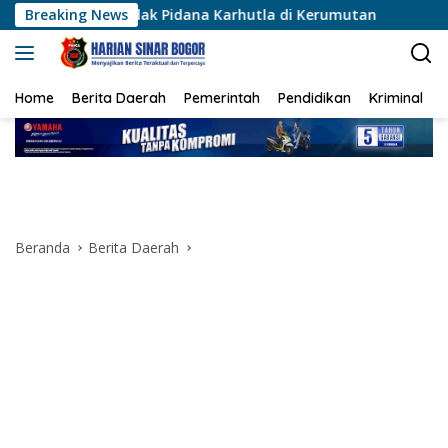
Langsung
Tindak Pidana Karhutla di Kerumutan
Breaking News
Polsek Karawaci
ke
konten
Home
Berita Daerah
Pemerintah
Pendidikan
Kriminal
Beranda
Berita Daerah