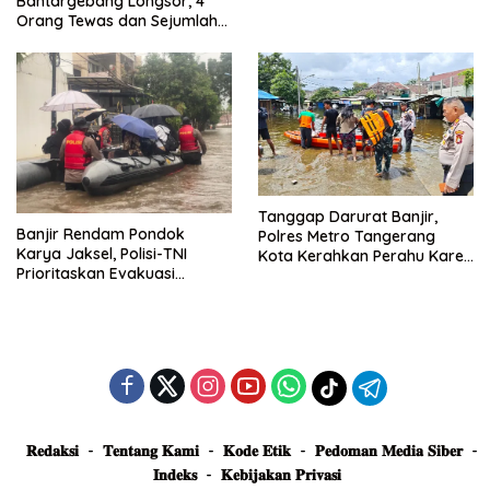
Bantargebang Longsor, 4
Posko Siaga
Orang Tewas dan Sejumlah
Truk Tertimbun
Tanggap Darurat Banjir,
Banjir Rendam Pondok
Polres Metro Tangerang
Karya Jaksel, Polisi-TNI
Kota Kerahkan Perahu Karet
Prioritaskan Evakuasi
Evakuasi Warga Jatiuwung
Kelompok Rentan
𝐑𝐞𝐝𝐚𝐤𝐬𝐢
𝐓𝐞𝐧𝐭𝐚𝐧𝐠 𝐊𝐚𝐦𝐢
𝐊𝐨𝐝𝐞 𝐄𝐭𝐢𝐤
𝐏𝐞𝐝𝐨𝐦𝐚𝐧 𝐌𝐞𝐝𝐢𝐚 𝐒𝐢𝐛𝐞𝐫
𝐈𝐧𝐝𝐞𝐤𝐬
𝐊𝐞𝐛𝐢𝐣𝐚𝐤𝐚𝐧 𝐏𝐫𝐢𝐯𝐚𝐬𝐢