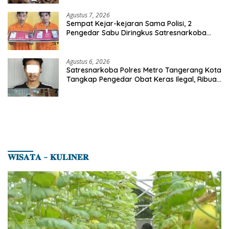
Agustus 7, 2026
Sempat Kejar-kejaran Sama Polisi, 2
Pengedar Sabu Diringkus Satresnarkoba
Polres Inhu
Agustus 6, 2026
Satresnarkoba Polres Metro Tangerang Kota
Tangkap Pengedar Obat Keras Ilegal, Ribuan
Butir Tramadol dan Hexymer Disita
𝐖𝐈𝐒𝐀𝐓𝐀 – 𝐊𝐔𝐋𝐈𝐍𝐄𝐑