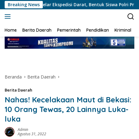
Langsung
Metro Gelar Ekspedisi Darat, Bentuk Siswa Polri Presisi dan Hum
Breaking News
ke
konten
Home
Berita Daerah
Pemerintah
Pendidikan
Kriminal
Beranda
Berita Daerah
Berita Daerah
Nahas! Kecelakaan Maut di Bekasi:
10 Orang Tewas, 20 Lainnya Luka-
luka
Admin
Agustus 31, 2022