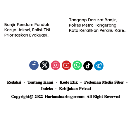
Tanggap Darurat Banjir,
Banjir Rendam Pondok
Polres Metro Tangerang
Karya Jaksel, Polisi-TNI
Kota Kerahkan Perahu Karet
Prioritaskan Evakuasi
Evakuasi Warga Jatiuwung
Kelompok Rentan
𝐑𝐞𝐝𝐚𝐤𝐬𝐢
𝐓𝐞𝐧𝐭𝐚𝐧𝐠 𝐊𝐚𝐦𝐢
𝐊𝐨𝐝𝐞 𝐄𝐭𝐢𝐤
𝐏𝐞𝐝𝐨𝐦𝐚𝐧 𝐌𝐞𝐝𝐢𝐚 𝐒𝐢𝐛𝐞𝐫
𝐈𝐧𝐝𝐞𝐤𝐬
𝐊𝐞𝐛𝐢𝐣𝐚𝐤𝐚𝐧 𝐏𝐫𝐢𝐯𝐚𝐬𝐢
𝐂𝐨𝐩𝐲𝐫𝐢𝐠𝐡𝐭@ 𝟐𝟎𝟐𝟐. 𝐇𝐚𝐫𝐢𝐚𝐧𝐬𝐢𝐧𝐚𝐫𝐛𝐨𝐠𝐨𝐫.𝐜𝐨𝐦, 𝐀𝐥𝐥 𝐑𝐢𝐠𝐡𝐭 𝐑𝐞𝐬𝐞𝐫𝐯𝐞𝐝