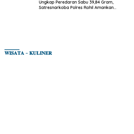
Ungkap Peredaran Sabu 39,84 Gram,
Satresnarkoba Polres Rohil Amankan
Seorang Tersangka
𝐖𝐈𝐒𝐀𝐓𝐀 – 𝐊𝐔𝐋𝐈𝐍𝐄𝐑