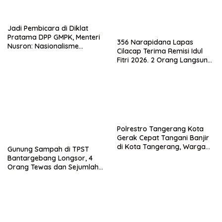
Jadi Pembicara di Diklat
Pratama DPP GMPK, Menteri
356 Narapidana Lapas
Nusron: Nasionalisme
Cilacap Terima Remisi Idul
Menjadikan Bangsa yang
Fitri 2026. 2 Orang Langsung
Kuat
Bebas
Polrestro Tangerang Kota
Gerak Cepat Tangani Banjir
di Kota Tangerang, Warga
Gunung Sampah di TPST
Dievakuasi dan Didirikan
Bantargebang Longsor, 4
Posko Siaga
Orang Tewas dan Sejumlah
Truk Tertimbun