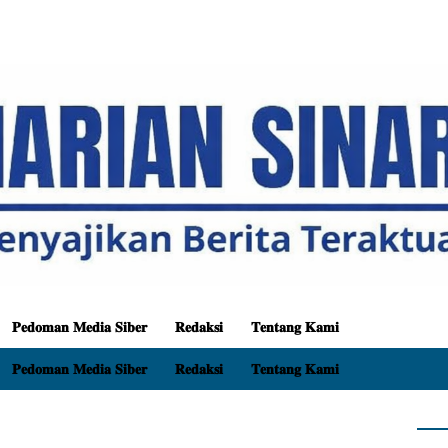
𝐏𝐞𝐝𝐨𝐦𝐚𝐧 𝐌𝐞𝐝𝐢𝐚 𝐒𝐢𝐛𝐞𝐫
𝐑𝐞𝐝𝐚𝐤𝐬𝐢
𝐓𝐞𝐧𝐭𝐚𝐧𝐠 𝐊𝐚𝐦𝐢
𝐏𝐞𝐝𝐨𝐦𝐚𝐧 𝐌𝐞𝐝𝐢𝐚 𝐒𝐢𝐛𝐞𝐫
𝐑𝐞𝐝𝐚𝐤𝐬𝐢
𝐓𝐞𝐧𝐭𝐚𝐧𝐠 𝐊𝐚𝐦𝐢