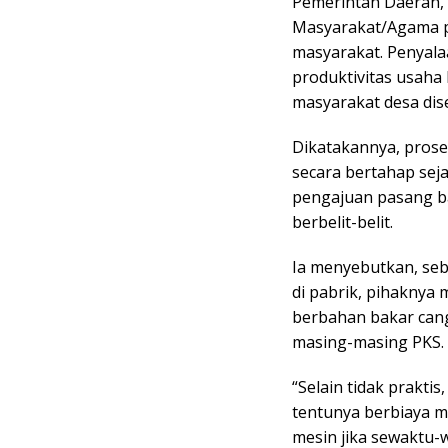
Pemerintah Daerah,
Masyarakat/Agama pa
masyarakat. Penyalaa
produktivitas usah
masyarakat desa dis
Dikatakannya, pros
secara bertahap seja
pengajuan pasang ba
berbelit-belit.
Ia menyebutkan, seb
di pabrik, pihaknya
berbahan bakar can
masing-masing PKS.
“Selain tidak prakt
tentunya berbiaya m
mesin jika sewaktu-