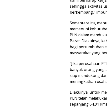
Kami berharap kerja
sehingga aktivitas 
berkembang,” imbuh
Sementara itu, menu
memenuhi kebutuhan
PLN dalam mendukung
Barat. Diakuinya, ke
bagi pertumbuhan ek
masyarakat yang bera
“Jika perusahaan P
banyak orang yang 
siap mendukung dan 
meningkatkan usaha y
Diakuinya, untuk meli
PLN telah melakuka
sepanjang 64,91 kms