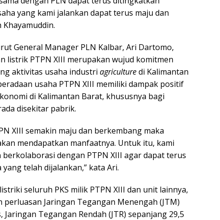
sama dengan PLN dapat terus ditingkatkan
usaha yang kami jalankan dapat terus maju dan
 Khayamuddin.
rut General Manager PLN Kalbar, Ari Dartomo,
 listrik PTPN XIII merupakan wujud komitmen
 aktivitas usaha industri
agriculture
di Kalimantan
beradaan usaha PTPN XIII memiliki dampak positif
onomi di Kalimantan Barat, khususnya bagi
da disekitar pabrik.
TPN XIII semakin maju dan berkembang maka
akan mendapatkan manfaatnya. Untuk itu, kami
berkolaborasi dengan PTPN XIII agar dapat terus
ang telah dijalankan,” kata Ari.
striki seluruh PKS milik PTPN XIII dan unit lainnya,
n perluasan Jaringan Tegangan Menengah (JTM)
, Jaringan Tegangan Rendah (JTR) sepanjang 29,5