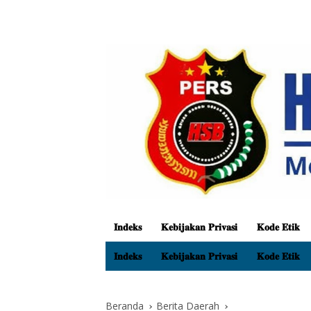
𝐈𝐧𝐝𝐞𝐤𝐬
𝐊𝐞𝐛𝐢𝐣𝐚𝐤𝐚𝐧 𝐏𝐫𝐢𝐯𝐚𝐬𝐢
𝐊𝐨𝐝𝐞 𝐄𝐭𝐢𝐤
𝐈𝐧𝐝𝐞𝐤𝐬
𝐊𝐞𝐛𝐢𝐣𝐚𝐤𝐚𝐧 𝐏𝐫𝐢𝐯𝐚𝐬𝐢
𝐊𝐨𝐝𝐞 𝐄𝐭𝐢𝐤
Beranda
Berita Daerah