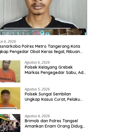
us 6, 2026
esnarkoba Polres Metro Tangerang Kota
kap Pengedar Obat Keras Ilegal, Ribuan
r Tramadol dan Hexymer Disita
Agustus 6, 2026
Polsek Kelayang Grebek
Markas Pengegedar Sabu, Ada
Lubang Tanah Untuk
Menyimpan Barang Bukti
Agustus 5, 2026
Polsek Sungai Sembilan
Ungkap Kasus Curat, Pelaku
dan Barang Bukti Berhasil
Diamankan
Agustus 4, 2026
Brimob dan Polres Tangsel
Amankan Enam Orang Diduga
Hendak Tawuran