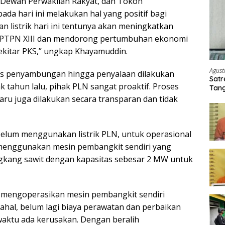
 Dewan Perwakilan Rakyat, dan Tokoh
da hari ini melakukan hal yang positif bagi
n listrik hari ini tentunya akan meningkatkan
a PTPN XIII dan mendorong pertumbuhan ekonomi
ekitar PKS,” ungkap Khayamuddin.
Agust
es penyambungan hingga penyalaan dilakukan
Satr
k tahun lalu, pihak PLN sangat proaktif. Proses
Tang
Buti
ru juga dilakukan secara transparan dan tidak
elum menggunakan listrik PLN, untuk operasional
 menggunakan mesin pembangkit sendiri yang
gkang sawit dengan kapasitas sebesar 2 MW untuk
is, mengoperasikan mesin pembangkit sendiri
ahal, belum lagi biaya perawatan dan perbaikan
waktu ada kerusakan. Dengan beralih