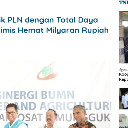
𝐓𝐍
rik PLN dengan Total Daya
ptimis Hemat Milyaran Rupiah
Agust
Kaop
Kepo
Pen