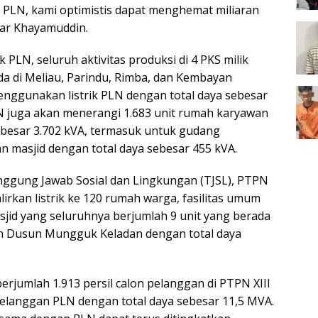
 PLN, kami optimistis dapat menghemat miliaran
jar Khayamuddin.
k PLN, seluruh aktivitas produksi di 4 PKS milik
da di Meliau, Parindu, Rimba, dan Kembayan
ggunakan listrik PLN dengan total daya sebesar
PLN juga akan menerangi 1.683 unit rumah karyawan
ebesar 3.702 kVA, termasuk untuk gudang
n masjid dengan total daya sebesar 455 kVA.
nggung Jawab Sosial dan Lingkungan (TJSL), PTPN
lirkan listrik ke 120 rumah warga, fasilitas umum
sjid yang seluruhnya berjumlah 9 unit yang berada
an Dusun Mungguk Keladan dengan total daya
erjumlah 1.913 persil calon pelanggan di PTPN XIII
elanggan PLN dengan total daya sebesar 11,5 MVA.