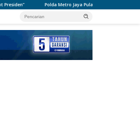
olda Metro Jaya Pulangkan Tiga WNI Korban TPPO dari Libya
tutup