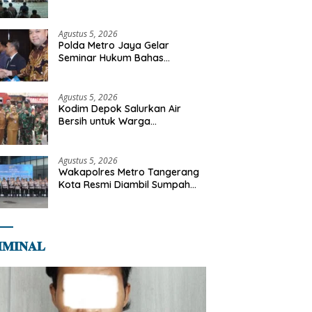
Diajak Perkuat Integritas dan
Bekal Akhirat
Agustus 5, 2026
Polda Metro Jaya Gelar
Seminar Hukum Bahas
Perluasan Objek Praperadilan
dalam KUHAP Baru
Agustus 5, 2026
Kodim Depok Salurkan Air
Bersih untuk Warga
Terdampak Kekeringan di
Cipayung Jaya
Agustus 5, 2026
Wakapolres Metro Tangerang
Kota Resmi Diambil Sumpah
Jabatan, Teguhkan Komitmen
Integritas dan Pelayanan
kepada Masyarakat
𝐌𝐈𝐍𝐀𝐋