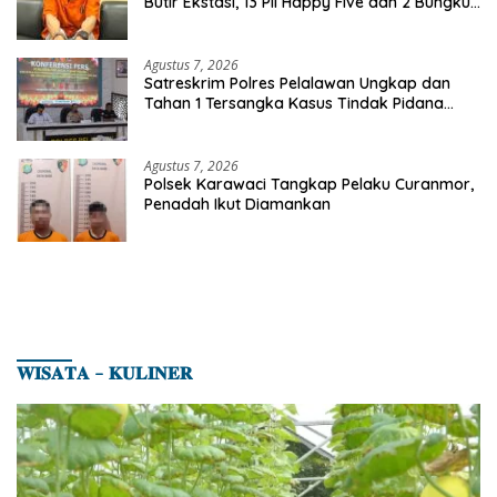
Butir Ekstasi, 13 Pil Happy Five dan 2 Bungkus
Etomidate dari Seorang Pria
Agustus 7, 2026
Satreskrim Polres Pelalawan Ungkap dan
Tahan 1 Tersangka Kasus Tindak Pidana
Karhutla di Kerumutan
Agustus 7, 2026
Polsek Karawaci Tangkap Pelaku Curanmor,
Penadah Ikut Diamankan
𝐖𝐈𝐒𝐀𝐓𝐀 – 𝐊𝐔𝐋𝐈𝐍𝐄𝐑