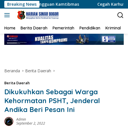
Langsung
angguan Kamtibmas
Breaking News
Cegah Karhutla Meluas, Wakapolda 
ke
konten
Home
Berita Daerah
Pemerintah
Pendidikan
Kriminal
Beranda
Berita Daerah
Berita Daerah
Dikukuhkan Sebagai Warga
Kehormatan PSHT, Jenderal
Andika Beri Pesan Ini
Admin
September 2, 2022