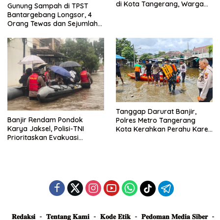
di Kota Tangerang, Warga
Gunung Sampah di TPST
Dievakuasi dan Didirikan
Bantargebang Longsor, 4
Posko Siaga
Orang Tewas dan Sejumlah
Truk Tertimbun
Tanggap Darurat Banjir,
Banjir Rendam Pondok
Polres Metro Tangerang
Karya Jaksel, Polisi-TNI
Kota Kerahkan Perahu Karet
Prioritaskan Evakuasi
Evakuasi Warga Jatiuwung
Kelompok Rentan
𝐑𝐞𝐝𝐚𝐤𝐬𝐢
𝐓𝐞𝐧𝐭𝐚𝐧𝐠 𝐊𝐚𝐦𝐢
𝐊𝐨𝐝𝐞 𝐄𝐭𝐢𝐤
𝐏𝐞𝐝𝐨𝐦𝐚𝐧 𝐌𝐞𝐝𝐢𝐚 𝐒𝐢𝐛𝐞𝐫