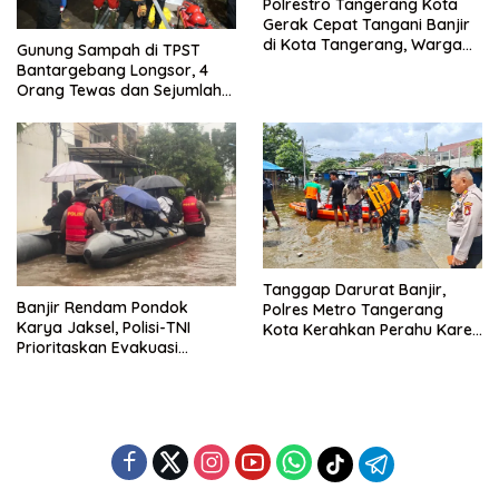
Polrestro Tangerang Kota
Gerak Cepat Tangani Banjir
di Kota Tangerang, Warga
Gunung Sampah di TPST
Dievakuasi dan Didirikan
Bantargebang Longsor, 4
Posko Siaga
Orang Tewas dan Sejumlah
Truk Tertimbun
Tanggap Darurat Banjir,
Banjir Rendam Pondok
Polres Metro Tangerang
Karya Jaksel, Polisi-TNI
Kota Kerahkan Perahu Karet
Prioritaskan Evakuasi
Evakuasi Warga Jatiuwung
Kelompok Rentan