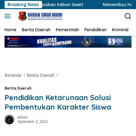
Langsung
nguskan Kebun Sawit
Breaking News
Menembus Hamparan Jagung, Polse
ke
konten
Home
Berita Daerah
Pemerintah
Pendidikan
Kriminal
Beranda
Berita Daerah
Berita Daerah
Pendidikan Ketarunaan Solusi
Pembentukan Karakter Siswa
Admin
September 2, 2022