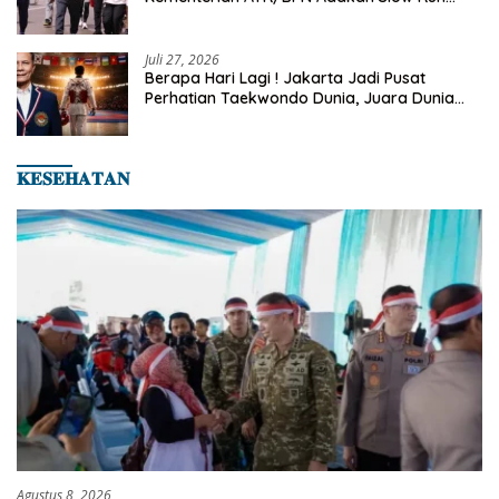
Rutin Sepulang Kerja
Juli 27, 2026
Berapa Hari Lagi ! Jakarta Jadi Pusat
Perhatian Taekwondo Dunia, Juara Dunia
Hingga Kampiun Asia Siap Berlaga di 8th
Asian Taekwondo Indonesia Open 2026
𝐊𝐄𝐒𝐄𝐇𝐀𝐓𝐀𝐍
Agustus 8, 2026