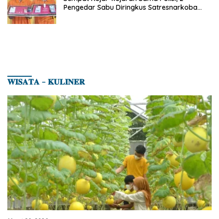
Pengedar Sabu Diringkus Satresnarkoba
Polres Inhu
𝐖𝐈𝐒𝐀𝐓𝐀 – 𝐊𝐔𝐋𝐈𝐍𝐄𝐑