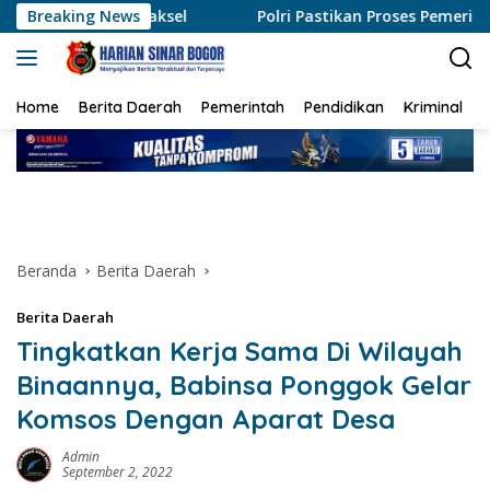
Langsung
sel
Breaking News
Polri Pastikan Proses Pemeriksaan Personel di Aceh
ke
konten
Home
Berita Daerah
Pemerintah
Pendidikan
Kriminal
Beranda
Berita Daerah
Berita Daerah
Tingkatkan Kerja Sama Di Wilayah
Binaannya, Babinsa Ponggok Gelar
Komsos Dengan Aparat Desa
Admin
September 2, 2022