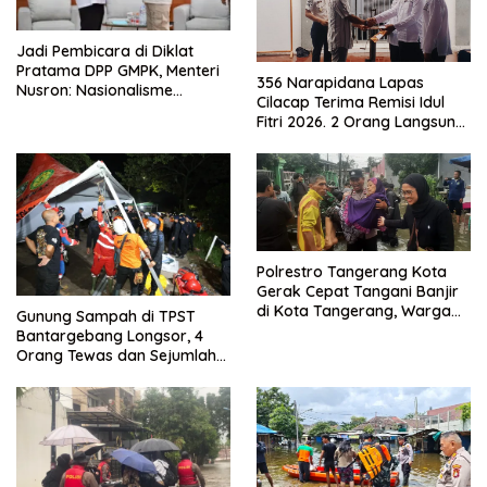
Jadi Pembicara di Diklat
Pratama DPP GMPK, Menteri
356 Narapidana Lapas
Nusron: Nasionalisme
Cilacap Terima Remisi Idul
Menjadikan Bangsa yang
Fitri 2026. 2 Orang Langsung
Kuat
Bebas
Polrestro Tangerang Kota
Gerak Cepat Tangani Banjir
di Kota Tangerang, Warga
Gunung Sampah di TPST
Dievakuasi dan Didirikan
Bantargebang Longsor, 4
Posko Siaga
Orang Tewas dan Sejumlah
Truk Tertimbun