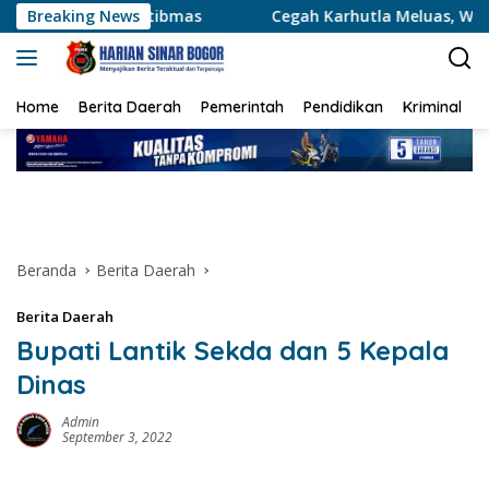
Langsung
ibmas
Breaking News
Cegah Karhutla Meluas, Wakapolda Riau dan Ird
ke
konten
Home
Berita Daerah
Pemerintah
Pendidikan
Kriminal
Beranda
Berita Daerah
Berita Daerah
Bupati Lantik Sekda dan 5 Kepala
Dinas
Admin
September 3, 2022