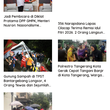
Jadi Pembicara di Diklat
Pratama DPP GMPK, Menteri
356 Narapidana Lapas
Nusron: Nasionalisme
Cilacap Terima Remisi Idul
Menjadikan Bangsa yang
Fitri 2026. 2 Orang Langsung
Kuat
Bebas
Polrestro Tangerang Kota
Gerak Cepat Tangani Banjir
di Kota Tangerang, Warga
Gunung Sampah di TPST
Dievakuasi dan Didirikan
Bantargebang Longsor, 4
Posko Siaga
Orang Tewas dan Sejumlah
Truk Tertimbun