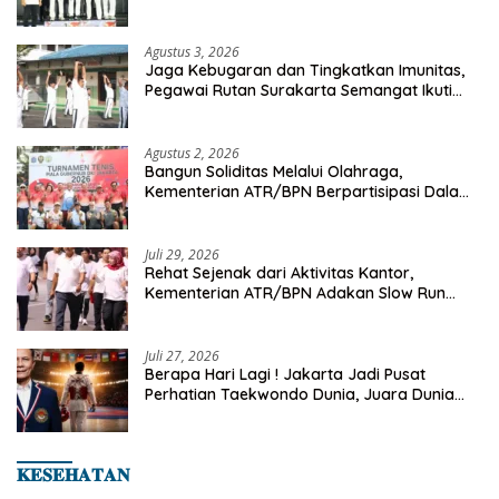
Championship 2026
Agustus 3, 2026
Jaga Kebugaran dan Tingkatkan Imunitas,
Pegawai Rutan Surakarta Semangat Ikuti
Senam Pagi
Agustus 2, 2026
Bangun Soliditas Melalui Olahraga,
Kementerian ATR/BPN Berpartisipasi Dalam
Turnamen Tenis Piala Gubernur DKI Jakarta
2026
Juli 29, 2026
Rehat Sejenak dari Aktivitas Kantor,
Kementerian ATR/BPN Adakan Slow Run
Rutin Sepulang Kerja
Juli 27, 2026
Berapa Hari Lagi ! Jakarta Jadi Pusat
Perhatian Taekwondo Dunia, Juara Dunia
Hingga Kampiun Asia Siap Berlaga di 8th
Asian Taekwondo Indonesia Open 2026
𝐊𝐄𝐒𝐄𝐇𝐀𝐓𝐀𝐍