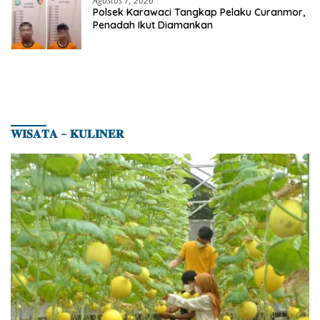
Agustus 7, 2026
Polsek Karawaci Tangkap Pelaku Curanmor,
Penadah Ikut Diamankan
𝐖𝐈𝐒𝐀𝐓𝐀 – 𝐊𝐔𝐋𝐈𝐍𝐄𝐑