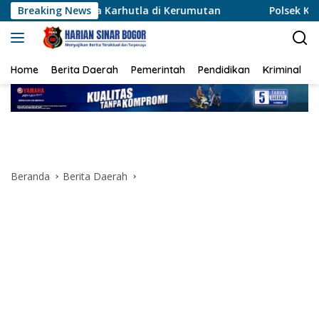
Langsung
a Karhutla di Kerumutan
Breaking News
Polsek Karawaci Tangkap Pe
ke
konten
Home
Berita Daerah
Pemerintah
Pendidikan
Kriminal
Beranda
Berita Daerah