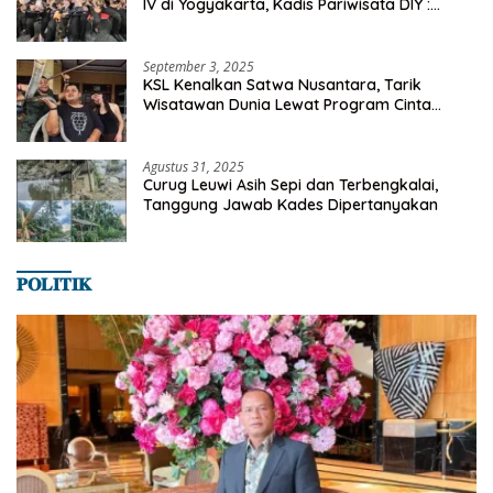
IV di Yogyakarta, Kadis Pariwisata DIY :
Milyaran Rupiah Dibelanjakan Ribuan Alumni
SMANSA Makassar
September 3, 2025
KSL Kenalkan Satwa Nusantara, Tarik
Wisatawan Dunia Lewat Program Cinta
Satwa
Agustus 31, 2025
Curug Leuwi Asih Sepi dan Terbengkalai,
Tanggung Jawab Kades Dipertanyakan
𝐏𝐎𝐋𝐈𝐓𝐈𝐊