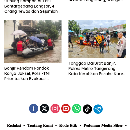
Gunung Sampah di TPST
Dievakuasi dan Didirikan
Bantargebang Longsor, 4
Posko Siaga
Orang Tewas dan Sejumlah
Truk Tertimbun
Tanggap Darurat Banjir,
Banjir Rendam Pondok
Polres Metro Tangerang
Karya Jaksel, Polisi-TNI
Kota Kerahkan Perahu Karet
Prioritaskan Evakuasi
Evakuasi Warga Jatiuwung
Kelompok Rentan
𝐑𝐞𝐝𝐚𝐤𝐬𝐢
𝐓𝐞𝐧𝐭𝐚𝐧𝐠 𝐊𝐚𝐦𝐢
𝐊𝐨𝐝𝐞 𝐄𝐭𝐢𝐤
𝐏𝐞𝐝𝐨𝐦𝐚𝐧 𝐌𝐞𝐝𝐢𝐚 𝐒𝐢𝐛𝐞𝐫