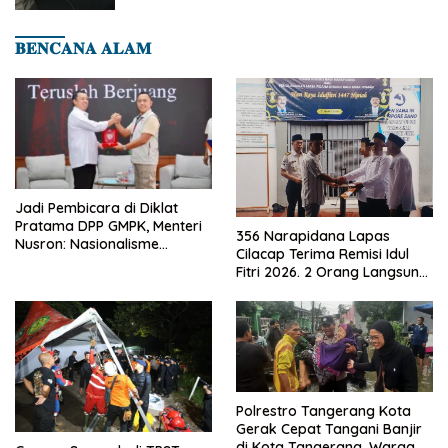
𝐁𝐄𝐍𝐂𝐀𝐍𝐀 𝐀𝐋𝐀𝐌
Jadi Pembicara di Diklat
Pratama DPP GMPK, Menteri
356 Narapidana Lapas
Nusron: Nasionalisme
Cilacap Terima Remisi Idul
Menjadikan Bangsa yang
Fitri 2026. 2 Orang Langsung
Kuat
Bebas
Polrestro Tangerang Kota
Gerak Cepat Tangani Banjir
di Kota Tangerang, Warga