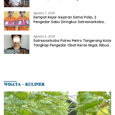
Agustus 7, 2026
Sempat Kejar-kejaran Sama Polisi, 2
Pengedar Sabu Diringkus Satresnarkoba
Polres Inhu
Agustus 6, 2026
Satresnarkoba Polres Metro Tangerang Kota
Tangkap Pengedar Obat Keras Ilegal, Ribuan
Butir Tramadol dan Hexymer Disita
𝐖𝐈𝐒𝐀𝐓𝐀 – 𝐊𝐔𝐋𝐈𝐍𝐄𝐑