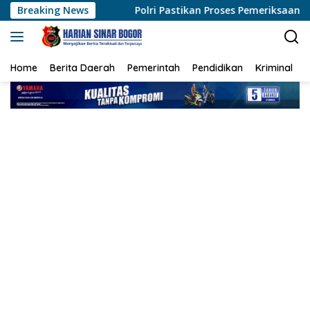
Langsung
Polri Pastikan Proses Pemeriksaan Personel di Aceh Dilaksan
Breaking News
ke
konten
Home
Berita Daerah
Pemerintah
Pendidikan
Kriminal