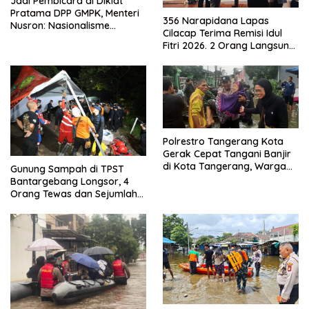
Jadi Pembicara di Diklat
Pratama DPP GMPK, Menteri
356 Narapidana Lapas
Nusron: Nasionalisme
Cilacap Terima Remisi Idul
Menjadikan Bangsa yang
Fitri 2026. 2 Orang Langsung
Kuat
Bebas
Polrestro Tangerang Kota
Gerak Cepat Tangani Banjir
di Kota Tangerang, Warga
Gunung Sampah di TPST
Dievakuasi dan Didirikan
Bantargebang Longsor, 4
Posko Siaga
Orang Tewas dan Sejumlah
Truk Tertimbun