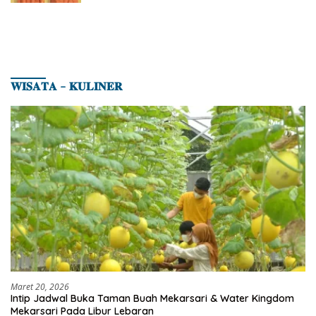
𝐖𝐈𝐒𝐀𝐓𝐀 – 𝐊𝐔𝐋𝐈𝐍𝐄𝐑
Maret 20, 2026
Intip Jadwal Buka Taman Buah Mekarsari & Water Kingdom
Mekarsari Pada Libur Lebaran