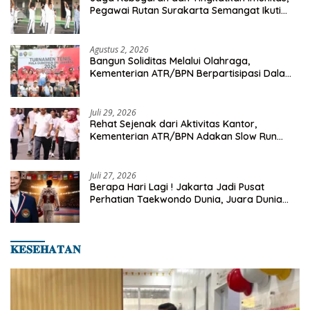
Pegawai Rutan Surakarta Semangat Ikuti
Senam Pagi
Agustus 2, 2026
Bangun Soliditas Melalui Olahraga,
Kementerian ATR/BPN Berpartisipasi Dalam
Turnamen Tenis Piala Gubernur DKI Jakarta
2026
Juli 29, 2026
Rehat Sejenak dari Aktivitas Kantor,
Kementerian ATR/BPN Adakan Slow Run
Rutin Sepulang Kerja
Juli 27, 2026
Berapa Hari Lagi ! Jakarta Jadi Pusat
Perhatian Taekwondo Dunia, Juara Dunia
Hingga Kampiun Asia Siap Berlaga di 8th
Asian Taekwondo Indonesia Open 2026
𝐊𝐄𝐒𝐄𝐇𝐀𝐓𝐀𝐍