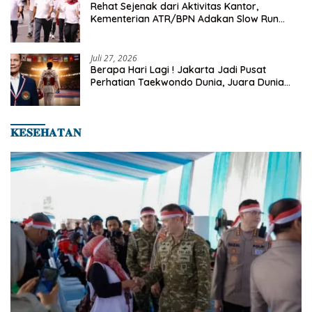
Rehat Sejenak dari Aktivitas Kantor,
Kementerian ATR/BPN Adakan Slow Run
Rutin Sepulang Kerja
Juli 27, 2026
Berapa Hari Lagi ! Jakarta Jadi Pusat
Perhatian Taekwondo Dunia, Juara Dunia
Hingga Kampiun Asia Siap Berlaga di 8th
Asian Taekwondo Indonesia Open 2026
𝐊𝐄𝐒𝐄𝐇𝐀𝐓𝐀𝐍