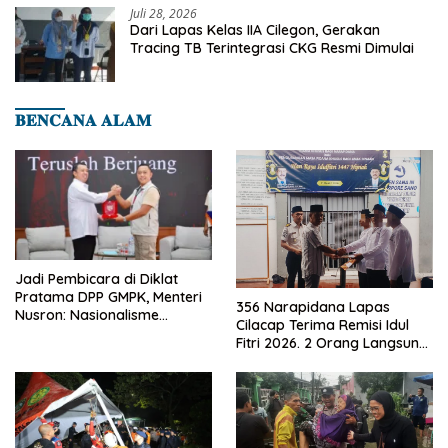
Juli 28, 2026
Dari Lapas Kelas IIA Cilegon, Gerakan
Tracing TB Terintegrasi CKG Resmi Dimulai
𝐁𝐄𝐍𝐂𝐀𝐍𝐀 𝐀𝐋𝐀𝐌
Jadi Pembicara di Diklat
Pratama DPP GMPK, Menteri
356 Narapidana Lapas
Nusron: Nasionalisme
Cilacap Terima Remisi Idul
Menjadikan Bangsa yang
Fitri 2026. 2 Orang Langsung
Kuat
Bebas