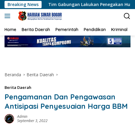
Langsung
Tim Gabungan Lakukan Penegakan Hukum Terhadap DPO d
Breaking News
ke
konten
Home
Berita Daerah
Pemerintah
Pendidikan
Kriminal
Beranda
Berita Daerah
Berita Daerah
Pengamanan Dan Pengawasan
Antisipasi Penyesuaian Harga BBM
Admin
September 3, 2022