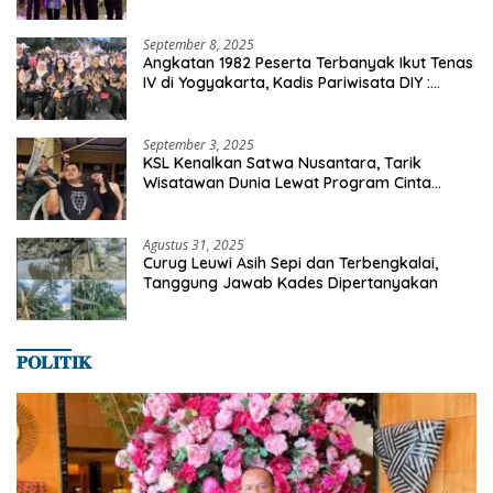
dan Ekonomi Desa
September 8, 2025
Angkatan 1982 Peserta Terbanyak Ikut Tenas
IV di Yogyakarta, Kadis Pariwisata DIY :
Milyaran Rupiah Dibelanjakan Ribuan Alumni
SMANSA Makassar
September 3, 2025
KSL Kenalkan Satwa Nusantara, Tarik
Wisatawan Dunia Lewat Program Cinta
Satwa
Agustus 31, 2025
Curug Leuwi Asih Sepi dan Terbengkalai,
Tanggung Jawab Kades Dipertanyakan
𝐏𝐎𝐋𝐈𝐓𝐈𝐊