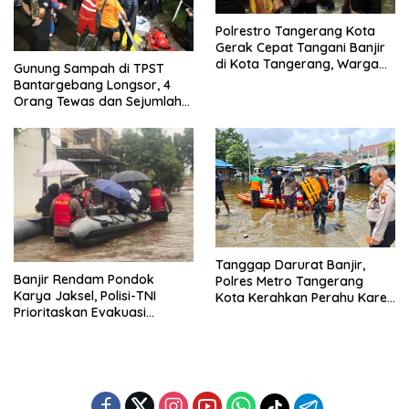
Polrestro Tangerang Kota
Gerak Cepat Tangani Banjir
di Kota Tangerang, Warga
Gunung Sampah di TPST
Dievakuasi dan Didirikan
Bantargebang Longsor, 4
Posko Siaga
Orang Tewas dan Sejumlah
Truk Tertimbun
Tanggap Darurat Banjir,
Banjir Rendam Pondok
Polres Metro Tangerang
Karya Jaksel, Polisi-TNI
Kota Kerahkan Perahu Karet
Prioritaskan Evakuasi
Evakuasi Warga Jatiuwung
Kelompok Rentan