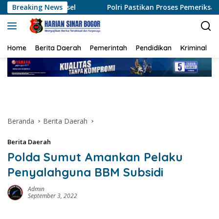
Langsung
l
Breaking News
Polri Pastikan Proses Pemeriksaan Personel di Aceh D
ke
konten
Home
Berita Daerah
Pemerintah
Pendidikan
Kriminal
Beranda
Berita Daerah
Berita Daerah
Polda Sumut Amankan Pelaku
Penyalahguna BBM Subsidi
Admin
September 3, 2022