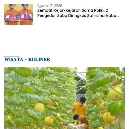
Agustus 7, 2026
Sempat Kejar-kejaran Sama Polisi, 2
Pengedar Sabu Diringkus Satresnarkoba
Polres Inhu
𝐖𝐈𝐒𝐀𝐓𝐀 – 𝐊𝐔𝐋𝐈𝐍𝐄𝐑