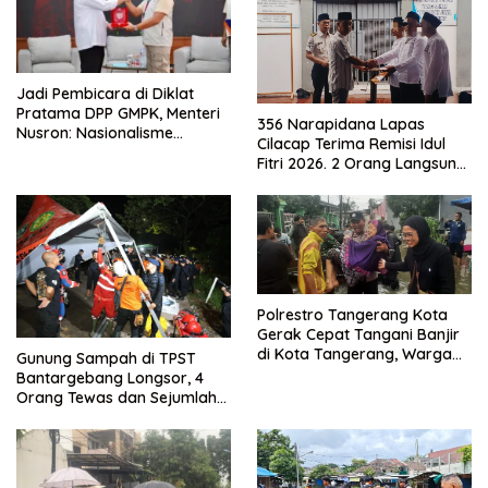
Jadi Pembicara di Diklat
Pratama DPP GMPK, Menteri
356 Narapidana Lapas
Nusron: Nasionalisme
Cilacap Terima Remisi Idul
Menjadikan Bangsa yang
Fitri 2026. 2 Orang Langsung
Kuat
Bebas
Polrestro Tangerang Kota
Gerak Cepat Tangani Banjir
di Kota Tangerang, Warga
Gunung Sampah di TPST
Dievakuasi dan Didirikan
Bantargebang Longsor, 4
Posko Siaga
Orang Tewas dan Sejumlah
Truk Tertimbun