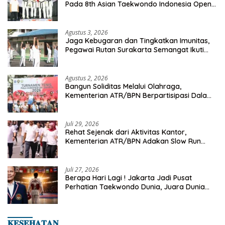
Pada 8th Asian Taekwondo Indonesia Open
Championship 2026
Agustus 3, 2026
Jaga Kebugaran dan Tingkatkan Imunitas,
Pegawai Rutan Surakarta Semangat Ikuti
Senam Pagi
Agustus 2, 2026
Bangun Soliditas Melalui Olahraga,
Kementerian ATR/BPN Berpartisipasi Dalam
Turnamen Tenis Piala Gubernur DKI Jakarta
2026
Juli 29, 2026
Rehat Sejenak dari Aktivitas Kantor,
Kementerian ATR/BPN Adakan Slow Run
Rutin Sepulang Kerja
Juli 27, 2026
Berapa Hari Lagi ! Jakarta Jadi Pusat
Perhatian Taekwondo Dunia, Juara Dunia
Hingga Kampiun Asia Siap Berlaga di 8th
Asian Taekwondo Indonesia Open 2026
𝐊𝐄𝐒𝐄𝐇𝐀𝐓𝐀𝐍