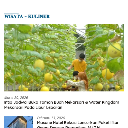
𝐖𝐈𝐒𝐀𝐓𝐀 – 𝐊𝐔𝐋𝐈𝐍𝐄𝐑
Maret 20, 2026
Intip Jadwal Buka Taman Buah Mekarsari & Water Kingdom
Mekarsari Pada Libur Lebaran
Februari 13, 2026
Maxone Hotel Bekasi Luncurkan Paket Iftar
Gema Swarna Ramadhan 1447 H