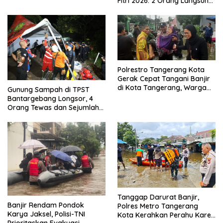
Fitri 2026. 2 Orang Langsung
Kuat
Bebas
Polrestro Tangerang Kota
Gerak Cepat Tangani Banjir
di Kota Tangerang, Warga
Gunung Sampah di TPST
Dievakuasi dan Didirikan
Bantargebang Longsor, 4
Posko Siaga
Orang Tewas dan Sejumlah
Truk Tertimbun
Tanggap Darurat Banjir,
Banjir Rendam Pondok
Polres Metro Tangerang
Karya Jaksel, Polisi-TNI
Kota Kerahkan Perahu Karet