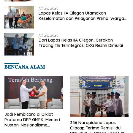
Juli 28, 2026
Lapas Kelas IIA Cilegon Utamakan
Keselamatan dan Pelayanan Prima, Warga
Binaan Dapatkan Rujukan Medis ke RSUD
Cilegon
Juli 28, 2026
Dari Lapas Kelas IIA Cilegon, Gerakan
Tracing TB Terintegrasi CKG Resmi Dimulai
𝐁𝐄𝐍𝐂𝐀𝐍𝐀 𝐀𝐋𝐀𝐌
Jadi Pembicara di Diklat
Pratama DPP GMPK, Menteri
356 Narapidana Lapas
Nusron: Nasionalisme
Cilacap Terima Remisi Idul
Menjadikan Bangsa yang