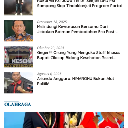
Rakorwil PSI Jawa Timur: Sekjen DPD PSI
Sampang Siap Tindaklanjuti Program Partai
Desember 18, 2025
Melindungi Kewarasan Bersama Dari
Jebakan Batman Pembodohan Era Post-
Truth
Oktober 23, 2025
Geger!!!! Orang Yang Mengaku Staff khusus
Bupati Cilacap Bidang Kesehatan Resmi
Dilaporkan Ke Dinas Kesehatan Kab.
Banyumas
Agustus 4, 2025
Ariando Anggara: HIMAROHU Bukan Alat
Politik!
𝐎𝐋𝐀𝐇𝐑𝐀𝐆𝐀