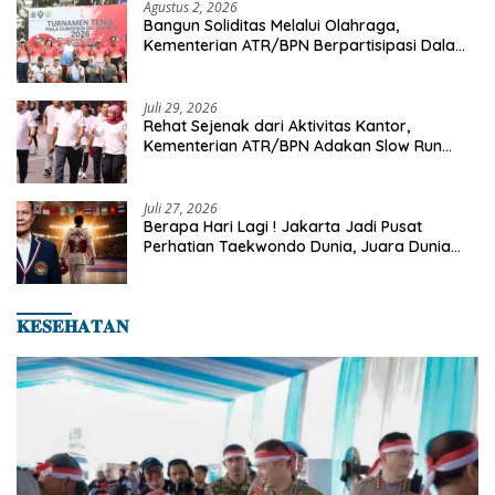
Agustus 2, 2026
Bangun Soliditas Melalui Olahraga,
Kementerian ATR/BPN Berpartisipasi Dalam
Turnamen Tenis Piala Gubernur DKI Jakarta
2026
Juli 29, 2026
Rehat Sejenak dari Aktivitas Kantor,
Kementerian ATR/BPN Adakan Slow Run
Rutin Sepulang Kerja
Juli 27, 2026
Berapa Hari Lagi ! Jakarta Jadi Pusat
Perhatian Taekwondo Dunia, Juara Dunia
Hingga Kampiun Asia Siap Berlaga di 8th
Asian Taekwondo Indonesia Open 2026
𝐊𝐄𝐒𝐄𝐇𝐀𝐓𝐀𝐍