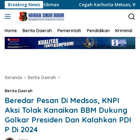
Langsung
ibmas
Breaking News
Cegah Karhutla Meluas, Wakapolda Riau dan Irda
ke
konten
Home
Berita Daerah
Pemerintah
Pendidikan
Kriminal
Beranda
Berita Daerah
Berita Daerah
Beredar Pesan Di Medsos, KNPI
Aksi Tolak Kanaikan BBM Dukung
Golkar Presiden Dan Kalahkan PDI
P Di 2024