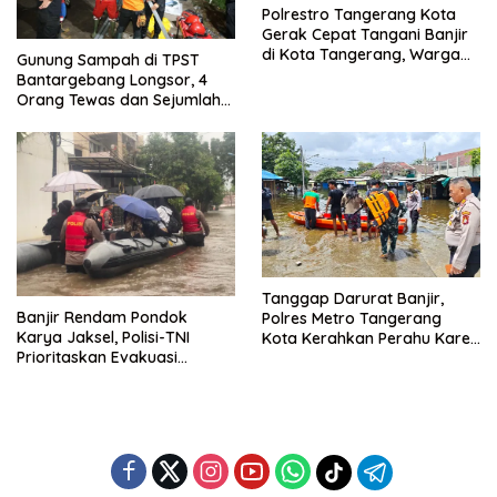
Polrestro Tangerang Kota
Gerak Cepat Tangani Banjir
di Kota Tangerang, Warga
Gunung Sampah di TPST
Dievakuasi dan Didirikan
Bantargebang Longsor, 4
Posko Siaga
Orang Tewas dan Sejumlah
Truk Tertimbun
Tanggap Darurat Banjir,
Banjir Rendam Pondok
Polres Metro Tangerang
Karya Jaksel, Polisi-TNI
Kota Kerahkan Perahu Karet
Prioritaskan Evakuasi
Evakuasi Warga Jatiuwung
Kelompok Rentan