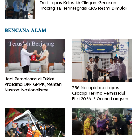
Dari Lapas Kelas IIA Cilegon, Gerakan
Tracing TB Terintegrasi CKG Resmi Dimulai
𝐁𝐄𝐍𝐂𝐀𝐍𝐀 𝐀𝐋𝐀𝐌
Jadi Pembicara di Diklat
Pratama DPP GMPK, Menteri
356 Narapidana Lapas
Nusron: Nasionalisme
Cilacap Terima Remisi Idul
Menjadikan Bangsa yang
Fitri 2026. 2 Orang Langsung
Kuat
Bebas