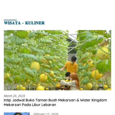
𝐖𝐈𝐒𝐀𝐓𝐀 – 𝐊𝐔𝐋𝐈𝐍𝐄𝐑
Maret 20, 2026
Intip Jadwal Buka Taman Buah Mekarsari & Water Kingdom
Mekarsari Pada Libur Lebaran
Februari 13, 2026