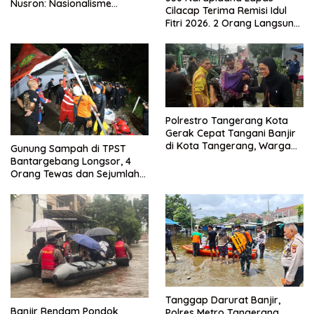
Nusron: Nasionalisme
Cilacap Terima Remisi Idul
Menjadikan Bangsa yang
Fitri 2026. 2 Orang Langsung
Kuat
Bebas
Polrestro Tangerang Kota
Gerak Cepat Tangani Banjir
di Kota Tangerang, Warga
Gunung Sampah di TPST
Dievakuasi dan Didirikan
Bantargebang Longsor, 4
Posko Siaga
Orang Tewas dan Sejumlah
Truk Tertimbun
Tanggap Darurat Banjir,
Banjir Rendam Pondok
Polres Metro Tangerang