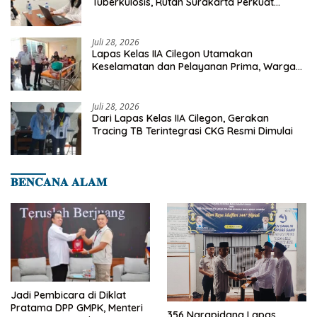
Tuberkulosis, Rutan Surakarta Perkuat
Deteksi Dini Penyakit Menular
Juli 28, 2026
Lapas Kelas IIA Cilegon Utamakan
Keselamatan dan Pelayanan Prima, Warga
Binaan Dapatkan Rujukan Medis ke RSUD
Cilegon
Juli 28, 2026
Dari Lapas Kelas IIA Cilegon, Gerakan
Tracing TB Terintegrasi CKG Resmi Dimulai
𝐁𝐄𝐍𝐂𝐀𝐍𝐀 𝐀𝐋𝐀𝐌
Jadi Pembicara di Diklat
Pratama DPP GMPK, Menteri
356 Narapidana Lapas