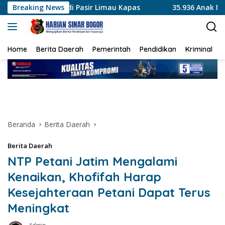
Langsung
asir Limau Kapas
Breaking News
35.936 Anak Muda Main Bareng di Kapo
ke
konten
Home
Berita Daerah
Pemerintah
Pendidikan
Kriminal
Beranda
Berita Daerah
Berita Daerah
NTP Petani Jatim Mengalami
Kenaikan, Khofifah Harap
Kesejahteraan Petani Dapat Terus
Meningkat