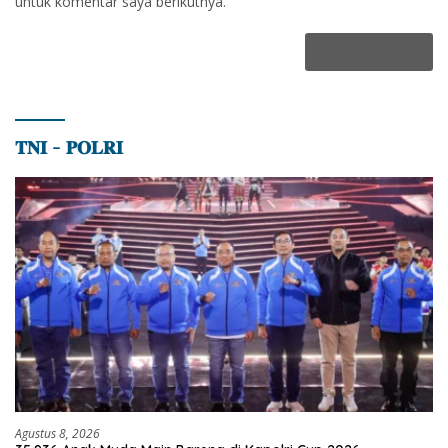
untuk komentar saya berikutnya.
𝐓𝐍𝐈 – 𝐏𝐎𝐋𝐑𝐈
Agustus 8, 2026