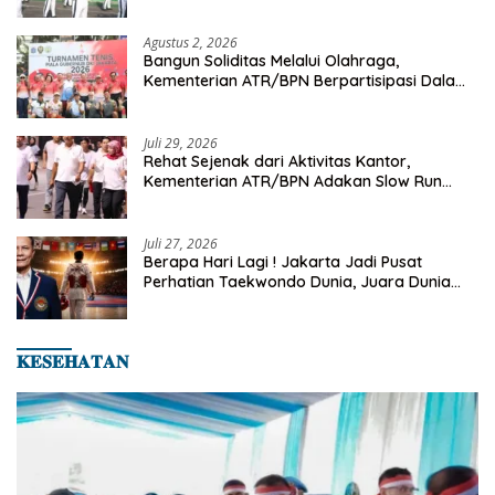
Senam Pagi
Agustus 2, 2026
Bangun Soliditas Melalui Olahraga,
Kementerian ATR/BPN Berpartisipasi Dalam
Turnamen Tenis Piala Gubernur DKI Jakarta
2026
Juli 29, 2026
Rehat Sejenak dari Aktivitas Kantor,
Kementerian ATR/BPN Adakan Slow Run
Rutin Sepulang Kerja
Juli 27, 2026
Berapa Hari Lagi ! Jakarta Jadi Pusat
Perhatian Taekwondo Dunia, Juara Dunia
Hingga Kampiun Asia Siap Berlaga di 8th
Asian Taekwondo Indonesia Open 2026
𝐊𝐄𝐒𝐄𝐇𝐀𝐓𝐀𝐍