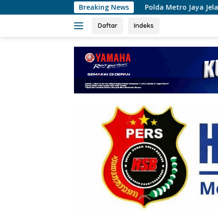
Langsung
Polda Metro Jaya Jelaskan Temuan 996 Benda Me
Breaking News
ke
konten
Daftar
Indeks
tutup