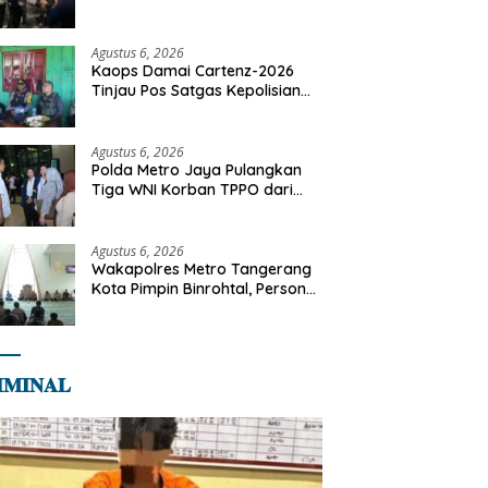
Motor Diamankan di Jakarta
Timur
Agustus 6, 2026
Kaops Damai Cartenz-2026
Tinjau Pos Satgas Kepolisian
Ops Damai Cartenz di Sinak,
Perkuat Pendekatan Humanis
Bersama Masyarakat
Agustus 6, 2026
Polda Metro Jaya Pulangkan
Tiga WNI Korban TPPO dari
Libya
Agustus 6, 2026
Wakapolres Metro Tangerang
Kota Pimpin Binrohtal, Personel
Diajak Perkuat Integritas dan
Bekal Akhirat
𝐌𝐈𝐍𝐀𝐋