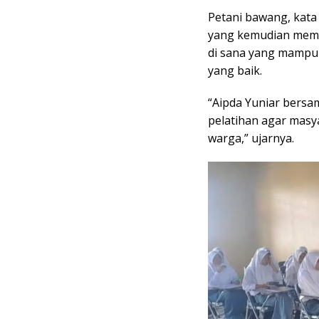
Petani bawang, kata
yang kemudian mema
di sana yang mampu
yang baik.
“Aipda Yuniar bers
pelatihan agar mas
warga,” ujarnya.