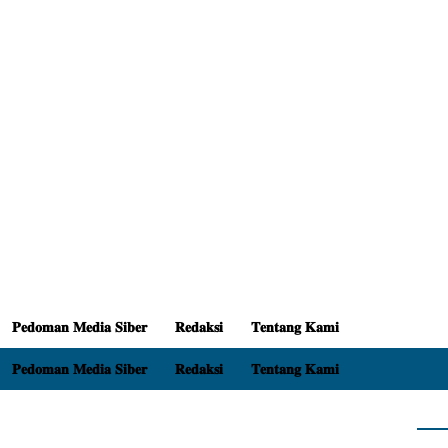
𝐏𝐞𝐝𝐨𝐦𝐚𝐧 𝐌𝐞𝐝𝐢𝐚 𝐒𝐢𝐛𝐞𝐫
𝐑𝐞𝐝𝐚𝐤𝐬𝐢
𝐓𝐞𝐧𝐭𝐚𝐧𝐠 𝐊𝐚𝐦𝐢
𝐏𝐞𝐝𝐨𝐦𝐚𝐧 𝐌𝐞𝐝𝐢𝐚 𝐒𝐢𝐛𝐞𝐫
𝐑𝐞𝐝𝐚𝐤𝐬𝐢
𝐓𝐞𝐧𝐭𝐚𝐧𝐠 𝐊𝐚𝐦𝐢