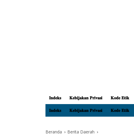
𝐈𝐧𝐝𝐞𝐤𝐬
𝐊𝐞𝐛𝐢𝐣𝐚𝐤𝐚𝐧 𝐏𝐫𝐢𝐯𝐚𝐬𝐢
𝐊𝐨𝐝𝐞 𝐄𝐭𝐢𝐤
𝐈𝐧𝐝𝐞𝐤𝐬
𝐊𝐞𝐛𝐢𝐣𝐚𝐤𝐚𝐧 𝐏𝐫𝐢𝐯𝐚𝐬𝐢
𝐊𝐨𝐝𝐞 𝐄𝐭𝐢𝐤
Beranda
Berita Daerah