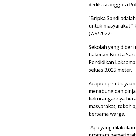
dedikasi anggota Po
“Bripka Sandi adalah
untuk masyarakat,” 
(7/9/2022).
Sekolah yang diberi
halaman Bripka Sand
Pendidikan Laksamana
seluas 3.025 meter.
Adapun pembiayaan s
menabung dan pinja
kekurangannya beras
masyarakat, tokoh 
bersama warga.
“Apa yang dilakuka
program pemerintah 