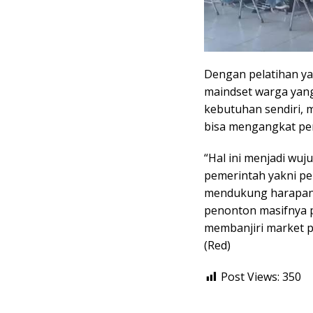
Dengan pelatihan y
maindset warga yan
kebutuhan sendiri,
bisa mengangkat pe
“Hal ini menjadi wuj
pemerintah yakni pe
mendukung harapan P
penonton masifnya p
membanjiri market p
(Red)
Post Views:
350