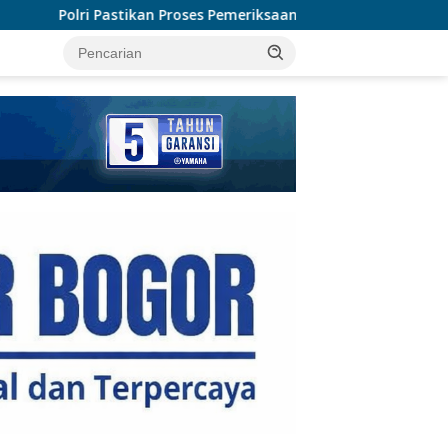
ses Pemeriksaan Personel di Aceh Dilaksanakan Secara Profesio
tutup