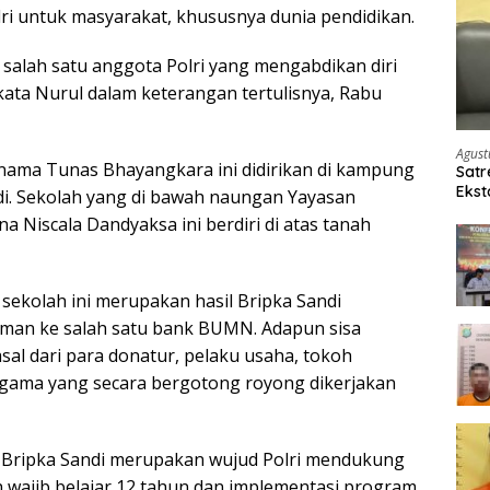
lri untuk masyarakat, khususnya dunia pendidikan.
 salah satu anggota Polri yang mengabdikan diri
kata Nurul dalam keterangan tertulisnya, Rabu
Agust
 nama Tunas Bhayangkara ini didirikan di kampung
Satr
Ekst
i. Sekolah yang di bawah naungan Yayasan
Etom
 Niscala Dandyaksa ini berdiri di atas tanah
ekolah ini merupakan hasil Bripka Sandi
man ke salah satu bank BUMN. Adapun sisa
al dari para donatur, pelaku usaha, tokoh
agama yang secara bergotong royong dikerjakan
n Bripka Sandi merupakan wujud Polri mendukung
wajib belajar 12 tahun dan implementasi program