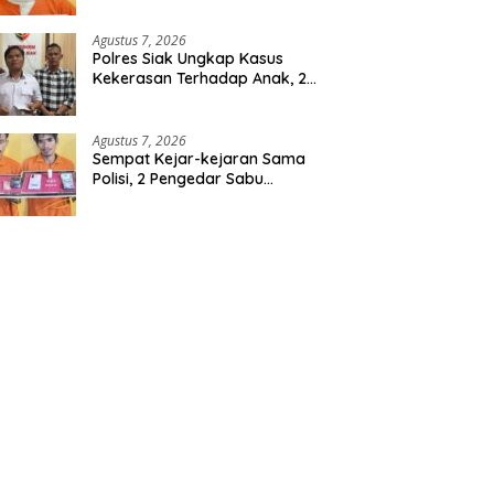
Berencana, Seorang Pria
Berhasil Diamankan
Agustus 7, 2026
Polres Siak Ungkap Kasus
Kekerasan Terhadap Anak, 2
Tersangka Diamankan
Agustus 7, 2026
Sempat Kejar-kejaran Sama
Polisi, 2 Pengedar Sabu
Diringkus Satresnarkoba
Polres Inhu