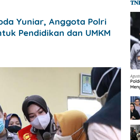
𝐓𝐍
pda Yuniar, Anggota Polri
ntuk Pendidikan dan UMKM
Agust
Pold
Meny