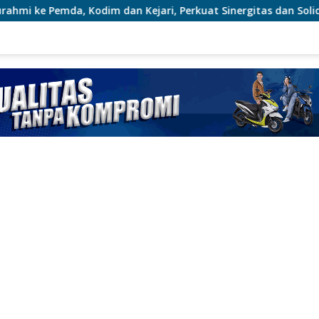
ejari, Perkuat Sinergitas dan Soliditas Antarinstansi
M