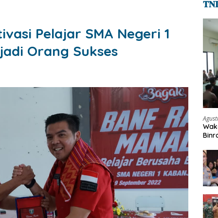
𝐓𝐍
vasi Pelajar SMA Negeri 1
jadi Orang Sukses
Agust
Waka
Binr
Beka