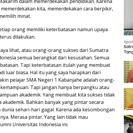
Makarim dalam memerdekakan pendidikan. Karena
s memerdekakan kita, memerdekakan cara berpikir,
emilih minat.
etiap orang memiliki keterbatasan namun upaya
terus dilakukan.
Agust
Satr
 saya lihat, atau orang-orang sukses dari Sumatra
Tang
ndonesia semua berangkat dari kesusahan. Semua
Buti
rbatasan. Tapi keterbatasan itulah yang membuat
i luar biasa. Hal itu yang saya harapkan dari
yakin pelajar SMA Negeri 1 Kabanjahe adalah orang-
i kemampuan. Tapi jangan hanya berpangku atau
mpuan akademik. Yang membuat kita sukses tidak
a akademik. Bahkan banyak yang pintar secara
m dunia sehari-hari gagal. Karena ada kesombongan
inya. Merasa pintar. Yang lain tidak mau
umni Universitas Indonesia ini.