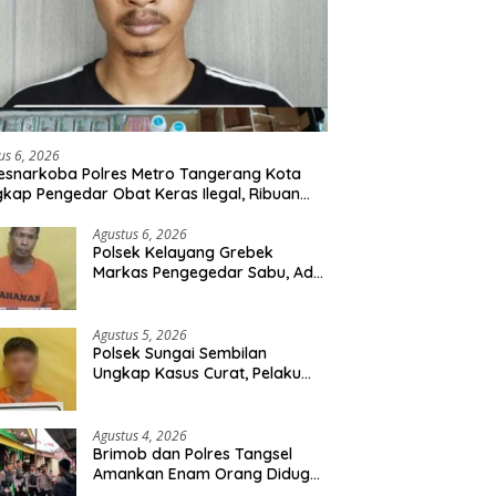
us 6, 2026
esnarkoba Polres Metro Tangerang Kota
kap Pengedar Obat Keras Ilegal, Ribuan
r Tramadol dan Hexymer Disita
Agustus 6, 2026
Polsek Kelayang Grebek
Markas Pengegedar Sabu, Ada
Lubang Tanah Untuk
Menyimpan Barang Bukti
Agustus 5, 2026
Polsek Sungai Sembilan
Ungkap Kasus Curat, Pelaku
dan Barang Bukti Berhasil
Diamankan
Agustus 4, 2026
Brimob dan Polres Tangsel
Amankan Enam Orang Diduga
Hendak Tawuran