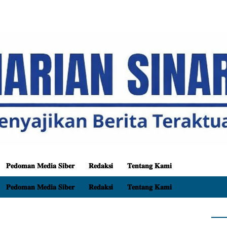
𝐏𝐞𝐝𝐨𝐦𝐚𝐧 𝐌𝐞𝐝𝐢𝐚 𝐒𝐢𝐛𝐞𝐫
𝐑𝐞𝐝𝐚𝐤𝐬𝐢
𝐓𝐞𝐧𝐭𝐚𝐧𝐠 𝐊𝐚𝐦𝐢
𝐏𝐞𝐝𝐨𝐦𝐚𝐧 𝐌𝐞𝐝𝐢𝐚 𝐒𝐢𝐛𝐞𝐫
𝐑𝐞𝐝𝐚𝐤𝐬𝐢
𝐓𝐞𝐧𝐭𝐚𝐧𝐠 𝐊𝐚𝐦𝐢