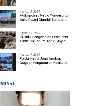
Terdampak Kekeringan di
Cipayung Jaya
Agustus 5, 2026
Wakapolres Metro Tangerang
Kota Resmi Diambil Sumpah
Jabatan, Teguhkan Komitmen
Integritas dan Pelayanan
kepada Masyarakat
Agustus 5, 2026
Di Balik Pengabdian Lebih dari
1.000 Taruna, 71 Taruni Akpol
Perkuat Pembentukan
Karakter Siswa Sekolah Rakyat
Agustus 4, 2026
Polda Metro Jaya Ungkap
Dugaan Penyebaran Hoaks di
Media Sosial
𝐌𝐈𝐍𝐀𝐋