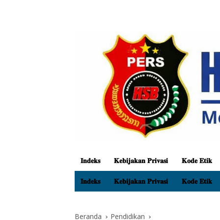
𝐈𝐧𝐝𝐞𝐤𝐬
𝐊𝐞𝐛𝐢𝐣𝐚𝐤𝐚𝐧 𝐏𝐫𝐢𝐯𝐚𝐬𝐢
𝐊𝐨𝐝𝐞 𝐄𝐭𝐢𝐤
𝐈𝐧𝐝𝐞𝐤𝐬
𝐊𝐞𝐛𝐢𝐣𝐚𝐤𝐚𝐧 𝐏𝐫𝐢𝐯𝐚𝐬𝐢
𝐊𝐨𝐝𝐞 𝐄𝐭𝐢𝐤
Beranda
Pendidikan