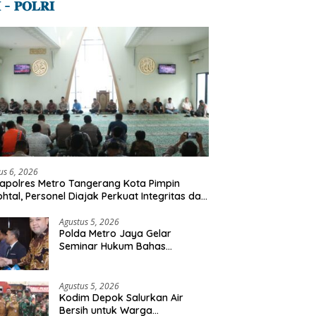
 – 𝐏𝐎𝐋𝐑𝐈
us 6, 2026
polres Metro Tangerang Kota Pimpin
ohtal, Personel Diajak Perkuat Integritas dan
l Akhirat
Agustus 5, 2026
Polda Metro Jaya Gelar
Seminar Hukum Bahas
Perluasan Objek Praperadilan
dalam KUHAP Baru
Agustus 5, 2026
Kodim Depok Salurkan Air
Bersih untuk Warga