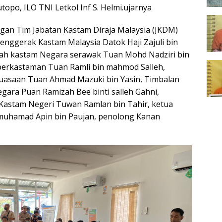
topo, ILO TNI Letkol Inf S. Helmi.ujarnya
an Tim Jabatan Kastam Diraja Malaysia (JKDM)
penggerak Kastam Malaysia Datok Haji Zajuli bin
rah kastam Negara serawak Tuan Mohd Nadziri bin
nperkastaman Tuan Ramli bin mahmod Salleh,
uasaan Tuan Ahmad Mazuki bin Yasin, Timbalan
ara Puan Ramizah Bee binti salleh Gahni,
Kastam Negeri Tuwan Ramlan bin Tahir, ketua
uhamad Apin bin Paujan, penolong Kanan