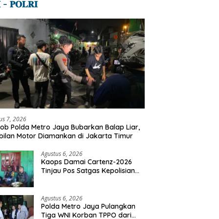
 – 𝐏𝐎𝐋𝐑𝐈
us 7, 2026
ob Polda Metro Jaya Bubarkan Balap Liar,
ilan Motor Diamankan di Jakarta Timur
Agustus 6, 2026
Kaops Damai Cartenz-2026
Tinjau Pos Satgas Kepolisian
Ops Damai Cartenz di Sinak,
Perkuat Pendekatan Humanis
Bersama Masyarakat
Agustus 6, 2026
Polda Metro Jaya Pulangkan
Tiga WNI Korban TPPO dari