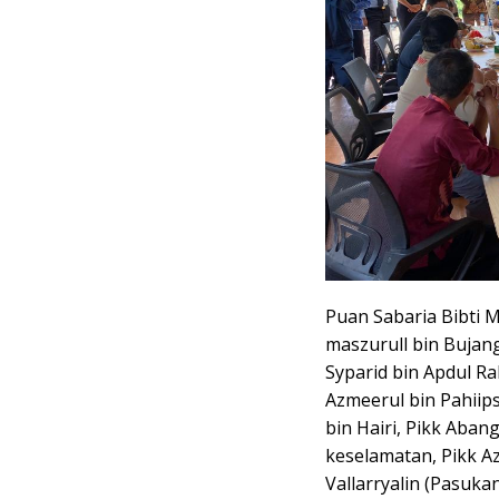
Puan Sabaria Bibti 
maszurull bin Buja
Syparid bin Apdul 
Azmeerul bin Pahiip
bin Hairi, Pikk Aban
keselamatan, Pikk Az
Vallarryalin (Pasuka