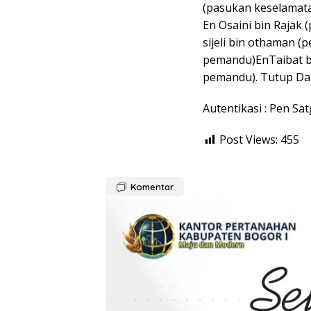
(pasukan keselamat
En Osaini bin Rajak
sijeli bin othaman (
pemandu)EnTaibat bi
pemandu). Tutup Da
Autentikasi : Pen Sa
Post Views:
455
Komentar