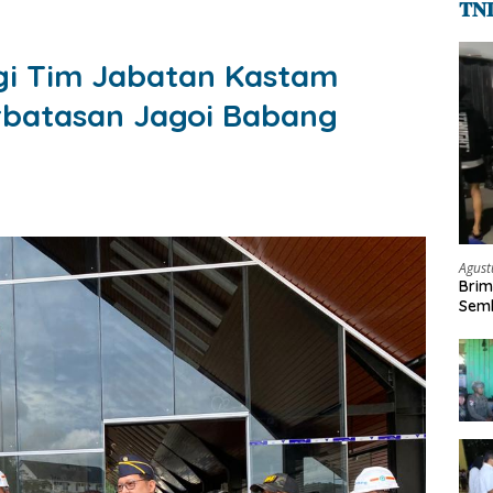
𝐓𝐍
gi Tim Jabatan Kastam
erbatasan Jagoi Babang
Agust
Brim
Semb