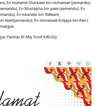
an), En muhamd Sharkawi bin mohamad (pemandu),
 (pemandu), En Mustapha bin pawi (pemandu), En
pemandu), En iskandar bin Ridwan(
n Abet(pemandu), En mohamad Ardjaya bin Alwi (
nsatgas
tgas Pamtas RI-Mly Yonif 645/Gty