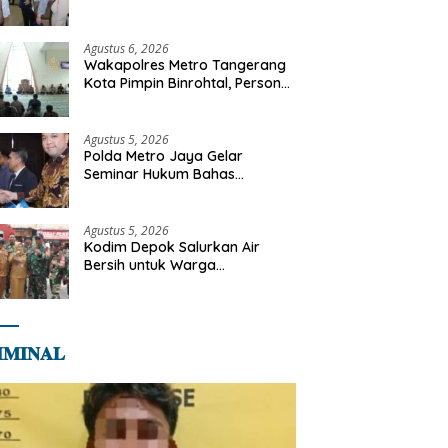
Libya
Agustus 6, 2026
Wakapolres Metro Tangerang
Kota Pimpin Binrohtal, Personel
Diajak Perkuat Integritas dan
Bekal Akhirat
Agustus 5, 2026
Polda Metro Jaya Gelar
Seminar Hukum Bahas
Perluasan Objek Praperadilan
dalam KUHAP Baru
Agustus 5, 2026
Kodim Depok Salurkan Air
Bersih untuk Warga
Terdampak Kekeringan di
Cipayung Jaya
𝐌𝐈𝐍𝐀𝐋