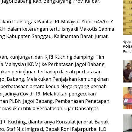
c. Jagoi Babang Kab. Bengkayang Prov. Kalbar.
aikan Dansatgas Pamtas RI-Malaysia Yonif 645/GTY
 S.H. dalam keterangan tertulisnya di Makotis Gabma
ong Kabupaten Sanggau, Kalimantan Barat. Jumat,
Agust
Pols
Per
n, kunjungan dari KJRI Kuching dampingi Tim
Pria
ja Malaysia (JKDM) ke Perbatasan Jagoi Babang
ukan peninjauan terhadap daerah perbatasan
agoi Babang, Melakukan Penjajakan kemungkinan
perbatasaan antara kedua Negara yang pernah
erjadinya Covid -19, Melakukan pengecekan
nan PLBN Jagoi Babang, Pembahasan Penetapan
ar masuk di titik 0 Perbatasan. Ujar Dansatgas
RI Kuching, diantaranya Konsulat jendral, Bapak.
o, Staf Nis Imigrasi, Bapak Roni Fajarpurba, ILO