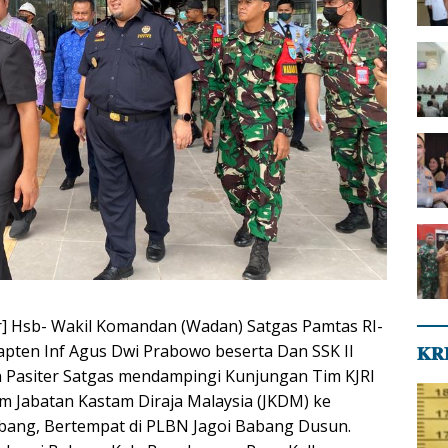
] Hsb- Wakil Komandan (Wadan) Satgas Pamtas RI-
apten Inf Agus Dwi Prabowo beserta Dan SSK II
𝐊𝐑
an Pasiter Satgas mendampingi Kunjungan Tim KJRI
m Jabatan Kastam Diraja Malaysia (JKDM) ke
bang, Bertempat di PLBN Jagoi Babang Dusun.