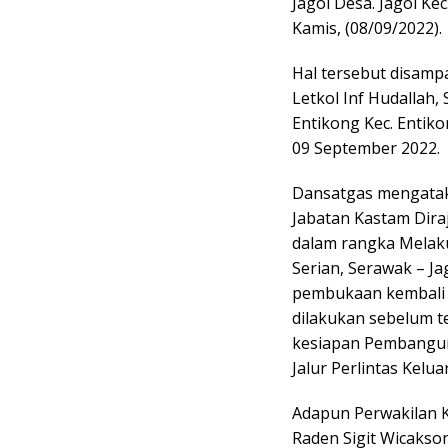
Jagoi Desa. Jagoi Ke
Kamis, (08/09/2022).
Hal tersebut disamp
Letkol Inf Hudallah,
Entikong Kec. Entik
09 September 2022.
Dansatgas mengataka
Jabatan Kastam Dira
dalam rangka Melak
Serian, Serawak – J
pembukaan kembali 
dilakukan sebelum t
kesiapan Pembangu
Jalur Perlintas Kelu
Adapun Perwakilan KJ
Raden Sigit Wicakson