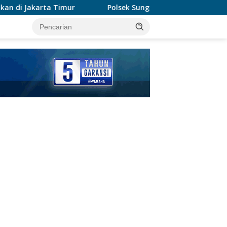
Polsek Sungai Sembilan Ungkap Kasus Dugaan Percobaan Pe
tutup