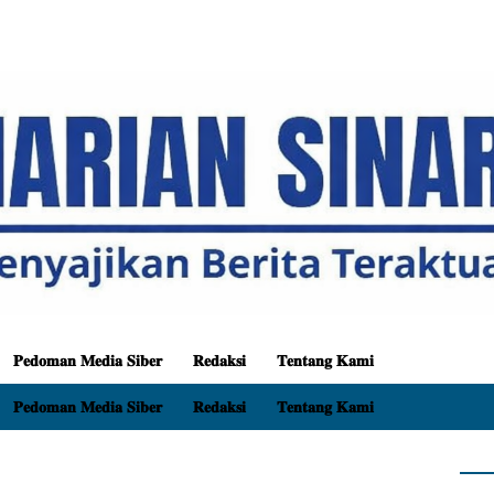
𝐏𝐞𝐝𝐨𝐦𝐚𝐧 𝐌𝐞𝐝𝐢𝐚 𝐒𝐢𝐛𝐞𝐫
𝐑𝐞𝐝𝐚𝐤𝐬𝐢
𝐓𝐞𝐧𝐭𝐚𝐧𝐠 𝐊𝐚𝐦𝐢
𝐏𝐞𝐝𝐨𝐦𝐚𝐧 𝐌𝐞𝐝𝐢𝐚 𝐒𝐢𝐛𝐞𝐫
𝐑𝐞𝐝𝐚𝐤𝐬𝐢
𝐓𝐞𝐧𝐭𝐚𝐧𝐠 𝐊𝐚𝐦𝐢