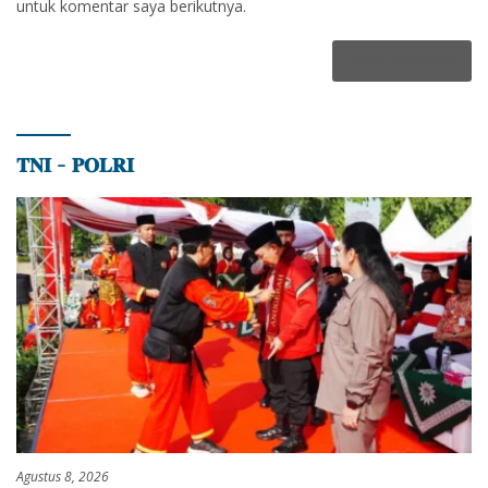
untuk komentar saya berikutnya.
𝐓𝐍𝐈 – 𝐏𝐎𝐋𝐑𝐈
Agustus 8, 2026