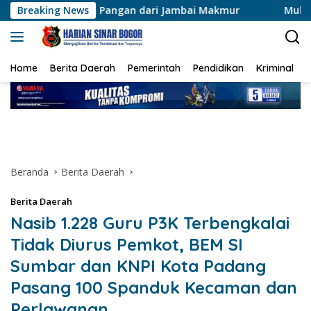
Langsung
 Pangan dari Jambai Makmur
Breaking News
Muktamar XVI Tapak Suci
ke
konten
Home
Berita Daerah
Pemerintah
Pendidikan
Kriminal
Beranda
Berita Daerah
Berita Daerah
Nasib 1.228 Guru P3K Terbengkalai
Tidak Diurus Pemkot, BEM SI
Sumbar dan KNPI Kota Padang
Pasang 100 Spanduk Kecaman dan
Perlawanan