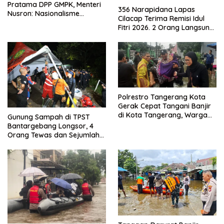
Pratama DPP GMPK, Menteri
356 Narapidana Lapas
Nusron: Nasionalisme
Cilacap Terima Remisi Idul
Menjadikan Bangsa yang
Fitri 2026. 2 Orang Langsung
Kuat
Bebas
Polrestro Tangerang Kota
Gerak Cepat Tangani Banjir
di Kota Tangerang, Warga
Gunung Sampah di TPST
Dievakuasi dan Didirikan
Bantargebang Longsor, 4
Posko Siaga
Orang Tewas dan Sejumlah
Truk Tertimbun