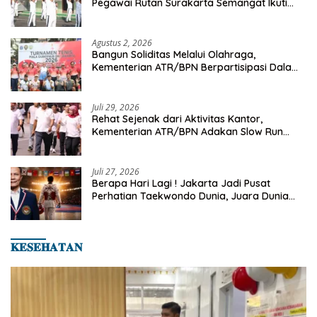
Pegawai Rutan Surakarta Semangat Ikuti
Senam Pagi
Agustus 2, 2026
Bangun Soliditas Melalui Olahraga,
Kementerian ATR/BPN Berpartisipasi Dalam
Turnamen Tenis Piala Gubernur DKI Jakarta
2026
Juli 29, 2026
Rehat Sejenak dari Aktivitas Kantor,
Kementerian ATR/BPN Adakan Slow Run
Rutin Sepulang Kerja
Juli 27, 2026
Berapa Hari Lagi ! Jakarta Jadi Pusat
Perhatian Taekwondo Dunia, Juara Dunia
Hingga Kampiun Asia Siap Berlaga di 8th
Asian Taekwondo Indonesia Open 2026
𝐊𝐄𝐒𝐄𝐇𝐀𝐓𝐀𝐍