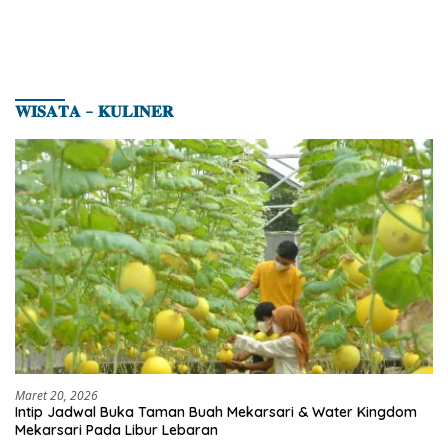
𝐖𝐈𝐒𝐀𝐓𝐀 – 𝐊𝐔𝐋𝐈𝐍𝐄𝐑
Maret 20, 2026
Intip Jadwal Buka Taman Buah Mekarsari & Water Kingdom
Mekarsari Pada Libur Lebaran