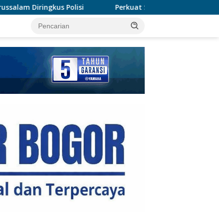
Perkuat Sinergi, Polres Rohil Dukung Ranperda Hijau 
tutup