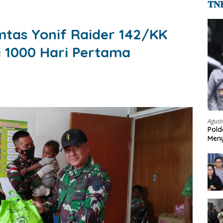
𝐓𝐍
mtas Yonif Raider 142/KK
 1000 Hari Pertama
Agust
Pold
Meny