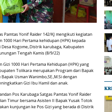
as Pamtas Yonif Raider 142/KJ mengikuti kegiatan
n 1000 Hari Pertama kehidupan (HPK) kepada
 Desa Kogome,.Distrik karubaga, Kabupaten
gunungan Tengah Kamis (8/9/22)
 Gizi 1000 Hari Pertama Kehidupan (HPK) yang
abupaten Tolikara merupakan Program dari Bapak
tu Bapak Usman Wanimbo,SE.,M.Si dengan
ingkatkan Gizi Ibu Hamil dan anak.
𝐊𝐑
andan Pos Karubaga Satgas Pamtas Yonif Raider
ulian Timur bersama Asisten II Bapak Yusak Totok
kan kunjungan ke Pos Gizi yang berada di Distrik