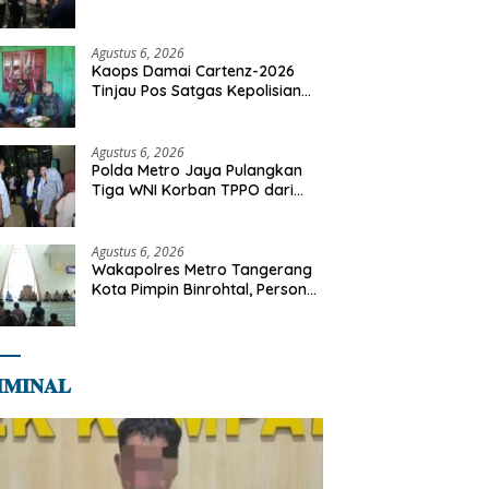
Motor Diamankan di Jakarta
Timur
Agustus 6, 2026
Kaops Damai Cartenz-2026
Tinjau Pos Satgas Kepolisian
Ops Damai Cartenz di Sinak,
Perkuat Pendekatan Humanis
Bersama Masyarakat
Agustus 6, 2026
Polda Metro Jaya Pulangkan
Tiga WNI Korban TPPO dari
Libya
Agustus 6, 2026
Wakapolres Metro Tangerang
Kota Pimpin Binrohtal, Personel
Diajak Perkuat Integritas dan
Bekal Akhirat
𝐌𝐈𝐍𝐀𝐋