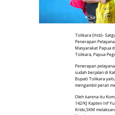
Tolikara (Hsb)- Satg
Penerapan Pelayana
Masyarakat Papua di
Tolikara, Papua Pe
Penerapan pelayanan
sudah berjalan di K
Bupati Tolikara yai
mengambil peran men
Oleh karena itu Kom
142/KJ Kapten Inf Y
Krido,SKM melaksana