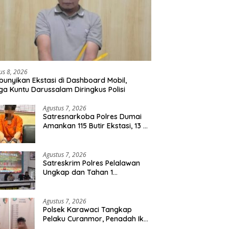
us 8, 2026
unyikan Ekstasi di Dashboard Mobil,
a Kuntu Darussalam Diringkus Polisi
Agustus 7, 2026
Satresnarkoba Polres Dumai
Amankan 115 Butir Ekstasi, 13 Pil
Happy Five dan 2 Bungkus
Etomidate dari Seorang Pria
Agustus 7, 2026
Satreskrim Polres Pelalawan
Ungkap dan Tahan 1
Tersangka Kasus Tindak
Pidana Karhutla di Kerumutan
Agustus 7, 2026
Polsek Karawaci Tangkap
Pelaku Curanmor, Penadah Ikut
Diamankan