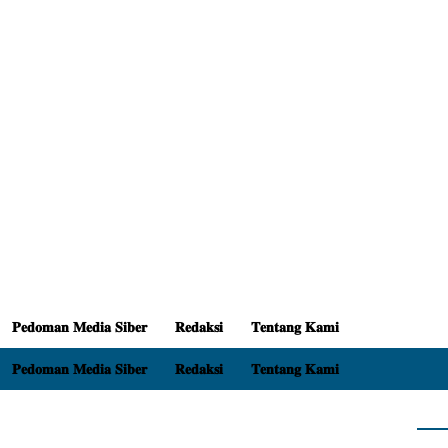
𝐏𝐞𝐝𝐨𝐦𝐚𝐧 𝐌𝐞𝐝𝐢𝐚 𝐒𝐢𝐛𝐞𝐫
𝐑𝐞𝐝𝐚𝐤𝐬𝐢
𝐓𝐞𝐧𝐭𝐚𝐧𝐠 𝐊𝐚𝐦𝐢
𝐏𝐞𝐝𝐨𝐦𝐚𝐧 𝐌𝐞𝐝𝐢𝐚 𝐒𝐢𝐛𝐞𝐫
𝐑𝐞𝐝𝐚𝐤𝐬𝐢
𝐓𝐞𝐧𝐭𝐚𝐧𝐠 𝐊𝐚𝐦𝐢