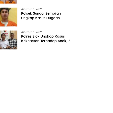
Agustus 7, 2026
Polsek Sungai Sembilan
Ungkap Kasus Dugaan
Percobaan Pembunuhan
Berencana, Seorang Pria
Berhasil Diamankan
Agustus 7, 2026
Polres Siak Ungkap Kasus
Kekerasan Terhadap Anak, 2
Tersangka Diamankan