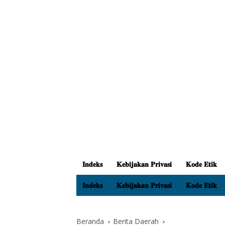
𝐈𝐧𝐝𝐞𝐤𝐬
𝐊𝐞𝐛𝐢𝐣𝐚𝐤𝐚𝐧 𝐏𝐫𝐢𝐯𝐚𝐬𝐢
𝐊𝐨𝐝𝐞 𝐄𝐭𝐢𝐤
𝐈𝐧𝐝𝐞𝐤𝐬
𝐊𝐞𝐛𝐢𝐣𝐚𝐤𝐚𝐧 𝐏𝐫𝐢𝐯𝐚𝐬𝐢
𝐊𝐨𝐝𝐞 𝐄𝐭𝐢𝐤
Beranda
Berita Daerah