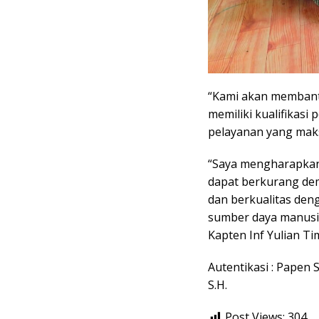
“Kami akan membantu,
memiliki kualifikas
pelayanan yang maksim
“Saya mengharapkan 
dapat berkurang dem
dan berkualitas de
sumber daya manusia
Kapten Inf Yulian Ti
Autentikasi : Papen 
S.H.
Post Views:
304