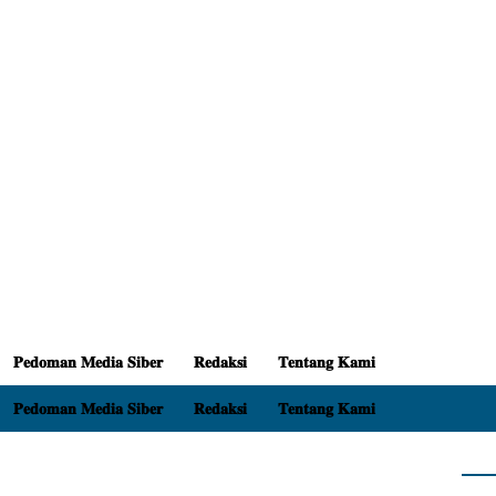
𝐏𝐞𝐝𝐨𝐦𝐚𝐧 𝐌𝐞𝐝𝐢𝐚 𝐒𝐢𝐛𝐞𝐫
𝐑𝐞𝐝𝐚𝐤𝐬𝐢
𝐓𝐞𝐧𝐭𝐚𝐧𝐠 𝐊𝐚𝐦𝐢
𝐏𝐞𝐝𝐨𝐦𝐚𝐧 𝐌𝐞𝐝𝐢𝐚 𝐒𝐢𝐛𝐞𝐫
𝐑𝐞𝐝𝐚𝐤𝐬𝐢
𝐓𝐞𝐧𝐭𝐚𝐧𝐠 𝐊𝐚𝐦𝐢