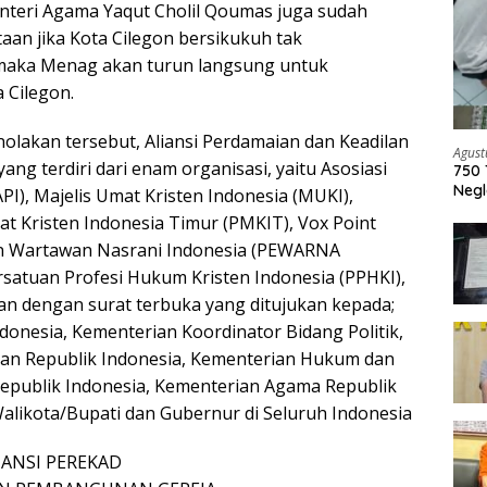
enteri Agama Yaqut Cholil Qoumas juga sudah
an jika Kota Cilegon bersikukuh tak
 maka Menag akan turun langsung untuk
 Cilegon.
olakan tersebut, Aliansi Perdamaian dan Keadilan
Agust
ang terdiri dari enam organisasi, yaitu Asosiasi
750 
Negl
PI), Majelis Umat Kristen Indonesia (MUKI),
t Kristen Indonesia Timur (PMKIT), Vox Point
an Wartawan Nasrani Indonesia (PEWARNA
satuan Profesi Hukum Kristen Indonesia (PPHKI),
n dengan surat terbuka yang ditujukan kepada;
donesia, Kementerian Koordinator Bidang Politik,
n Republik Indonesia, Kementerian Hukum dan
epublik Indonesia, Kementerian Agama Republik
Walikota/Bupati dan Gubernur di Seluruh Indonesia
IANSI PEREKAD