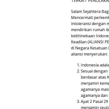
TERKAIT PENOLAK
Salam Sejahtera Bagi
Mencermati perkemba
intoleransi dengan
mendirikan rumah i
kebhinekaan Indones
Keadilan (ALIANSI P
di Negara Kesatuan R
aliansi menyerukan:
Indonesia ada
Sesuai dengan 
berdasar atas 
menjamin keme
agamanya masi
agamanya dan k
Ayat 2 Pasal 2
menjamin seut