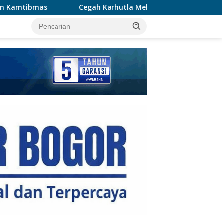
Cegah Karhutla Meluas, Wakapolda Riau dan Irdam XIX/TT Turu
tutup