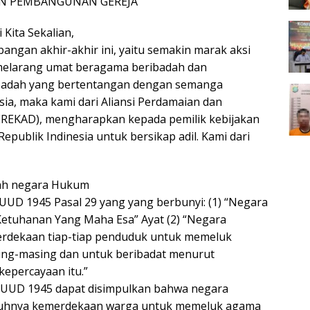
AN PEMBANGUNAN GEREJA
 Kita Sekalian,
ngan akhir-akhir ini, yaitu semakin marak aksi
 melarang umat beragama beribadah dan
badah yang bertentangan dengan semanga
ia, maka kami dari Aliansi Perdamaian dan
EREKAD), mengharapkan kepada pemilik kebijakan
epublik Indinesia untuk bersikap adil. Kami dari
lah negara Hukum
UUD 1945 Pasal 29 yang yang berbunyi: (1) “Negara
Ketuhanan Yang Maha Esa” Ayat (2) “Negara
rdekaan tiap-tiap penduduk untuk memeluk
ng-masing dan untuk beribadat menurut
epercayaan itu.”
9 UUD 1945 dapat disimpulkan bahwa negara
uhnya kemerdekaan warga untuk memeluk agama