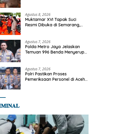
Tangani Kebakaran Gedung
Bapenda
Agustus 8, 2026
Muktamar XVI Tapak Suci
Resmi Dibuka di Semarang,
Kapolri Terima Anugerah
Anggota Kehormatan
Agustus 7, 2026
Polda Metro Jaya Jelaskan
Temuan 996 Benda Menyerupai
Senjata di Yayasan Jaksel
Agustus 7, 2026
Polri Pastikan Proses
Pemeriksaan Personel di Aceh
Dilaksanakan Secara
Profesional dan Transparan
𝐌𝐈𝐍𝐀𝐋