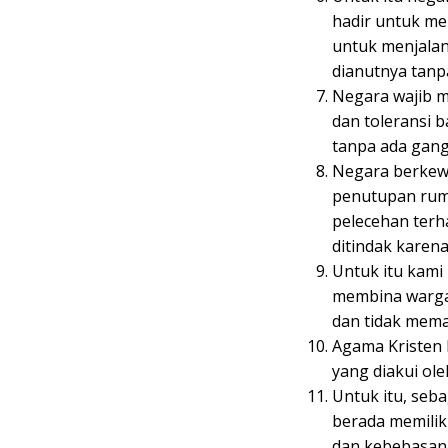
hadir untuk m
untuk menjalan
dianutnya tanp
Negara wajib m
dan toleransi 
tanpa ada gan
Negara berkew
penutupan rum
pelecehan terh
ditindak karen
Untuk itu kam
membina warga 
dan tidak mema
Agama Kristen 
yang diakui ol
Untuk itu, seb
berada memilik
dan kebebasan 