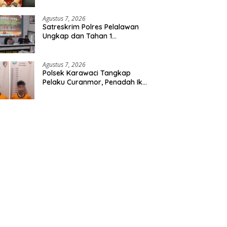
Etomidate dari Seorang Pria
Agustus 7, 2026
Satreskrim Polres Pelalawan
Ungkap dan Tahan 1
Tersangka Kasus Tindak
Pidana Karhutla di Kerumutan
Agustus 7, 2026
Polsek Karawaci Tangkap
Pelaku Curanmor, Penadah Ikut
Diamankan