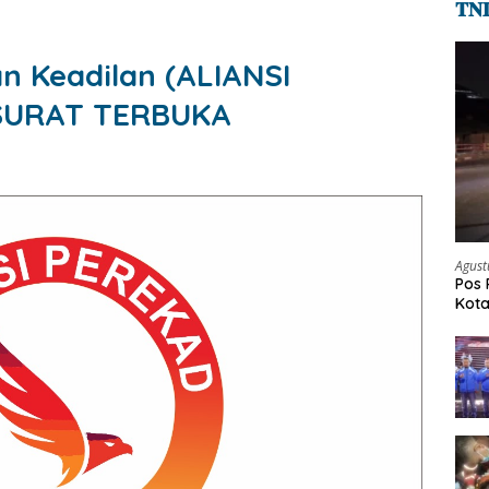
𝐓𝐍
n Keadilan (ALIANSI
SURAT TERBUKA
Agust
Pos 
Kot