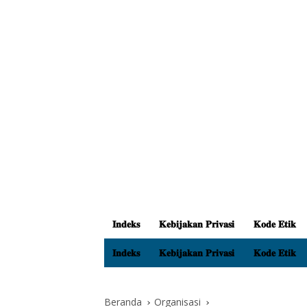
𝐈𝐧𝐝𝐞𝐤𝐬
𝐊𝐞𝐛𝐢𝐣𝐚𝐤𝐚𝐧 𝐏𝐫𝐢𝐯𝐚𝐬𝐢
𝐊𝐨𝐝𝐞 𝐄𝐭𝐢𝐤
𝐈𝐧𝐝𝐞𝐤𝐬
𝐊𝐞𝐛𝐢𝐣𝐚𝐤𝐚𝐧 𝐏𝐫𝐢𝐯𝐚𝐬𝐢
𝐊𝐨𝐝𝐞 𝐄𝐭𝐢𝐤
Beranda
Organisasi