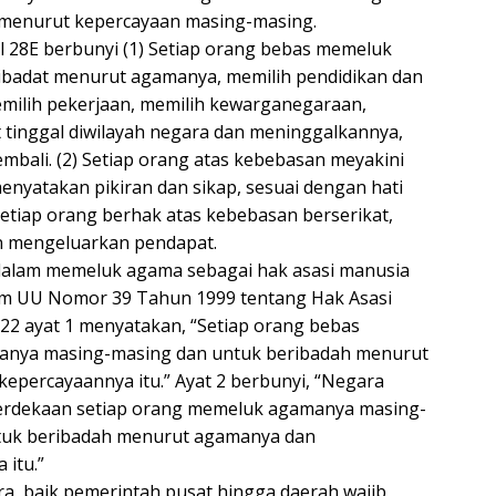
 menurut kepercayaan masing-masing.
 28E berbunyi (1) Setiap orang bebas memeluk
ibadat menurut agamanya, memilih pendidikan dan
milih pekerjaan, memilih kewarganegaraan,
 tinggal diwilayah negara dan meninggalkannya,
embali. (2) Setiap orang atas kebebasan meyakini
enyatakan pikiran dan sikap, sesuai dengan hati
Setiap orang berhak atas kebebasan berserikat,
n mengeluarkan pendapat.
alam memeluk agama sebagai hak asasi manusia
am UU Nomor 39 Tahun 1999 tentang Hak Asasi
 22 ayat 1 menyatakan, “Setiap orang bebas
nya masing-masing dan untuk beribadah menurut
epercayaannya itu.” Ayat 2 berbunyi, “Negara
rdekaan setiap orang memeluk agamanya masing-
tuk beribadah menurut agamanya dan
 itu.”
ra, baik pemerintah pusat hingga daerah wajib