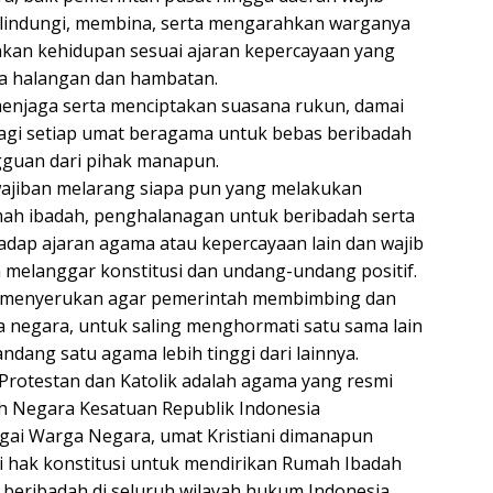
elindungi, membina, serta mengarahkan warganya
kan kehidupan sesuai ajaran kepercayaan yang
a halangan dan hambatan.
enjaga serta menciptakan suasana rukun, damai
bagi setiap umat beragama untuk bebas beribadah
gguan dari pihak manapun.
ajiban melarang siapa pun yang melakukan
ah ibadah, penghalanagan untuk beribadah serta
adap ajaran agama atau kepercayaan lain dan wajib
a melanggar konstitusi dan undang-undang positif.
i menyerukan agar pemerintah membimbing dan
negara, untuk saling menghormati satu sama lain
ndang satu agama lebih tinggi dari lainnya.
Protestan dan Katolik adalah agama yang resmi
eh Negara Kesatuan Republik Indonesia
agai Warga Negara, umat Kristiani dimanapun
i hak konstitusi untuk mendirikan Rumah Ibadah
beribadah di seluruh wilayah hukum Indonesia