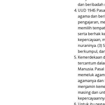
dan beribadah
UUD 1945 Pasal
agama dan ber
pengajaran, me
memilih tempat
serta berhak k
kepercayaan, m
nuraninya. (3) 
berkumpul, da
Kemerdekaan d
tercantum dal
Manusia. Pasal
memeluk agama
agamanya dan k
menjamin keme
masing dan un
kepercayaannya
Untuk itu nega