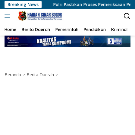
Langsung
Polri Pastikan Proses Pemeriksaan Personel di Aceh Dilaksa
Breaking News
ke
konten
Home
Berita Daerah
Pemerintah
Pendidikan
Kriminal
Beranda
Berita Daerah