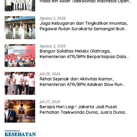
Pada 8th Asian Taekwondo Indonesia Open
Championship 2026
Agustus 3, 2026
Jaga Kebugaran dan Tingkatkan Imunitas,
Pegawai Rutan Surakarta Semangat Ikuti
Senam Pagi
Agustus 2, 2026
Bangun Soliditas Melalui Olahraga,
Kementerian ATR/BPN Berpartisipasi Dalam
Turnamen Tenis Piala Gubernur DKI Jakarta
2026
Juli 29, 2026
Rehat Sejenak dari Aktivitas Kantor,
Kementerian ATR/BPN Adakan Slow Run
Rutin Sepulang Kerja
Juli 27, 2026
Berapa Hari Lagi ! Jakarta Jadi Pusat
Perhatian Taekwondo Dunia, Juara Dunia
Hingga Kampiun Asia Siap Berlaga di 8th
Asian Taekwondo Indonesia Open 2026
𝐊𝐄𝐒𝐄𝐇𝐀𝐓𝐀𝐍