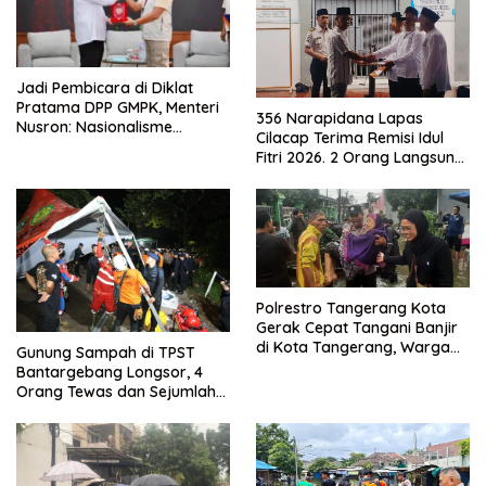
Jadi Pembicara di Diklat
Pratama DPP GMPK, Menteri
356 Narapidana Lapas
Nusron: Nasionalisme
Cilacap Terima Remisi Idul
Menjadikan Bangsa yang
Fitri 2026. 2 Orang Langsung
Kuat
Bebas
Polrestro Tangerang Kota
Gerak Cepat Tangani Banjir
di Kota Tangerang, Warga
Gunung Sampah di TPST
Dievakuasi dan Didirikan
Bantargebang Longsor, 4
Posko Siaga
Orang Tewas dan Sejumlah
Truk Tertimbun