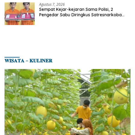
Agustus 7, 2026
Sempat Kejar-kejaran Sama Polisi, 2
Pengedar Sabu Diringkus Satresnarkoba
Polres Inhu
𝐖𝐈𝐒𝐀𝐓𝐀 – 𝐊𝐔𝐋𝐈𝐍𝐄𝐑