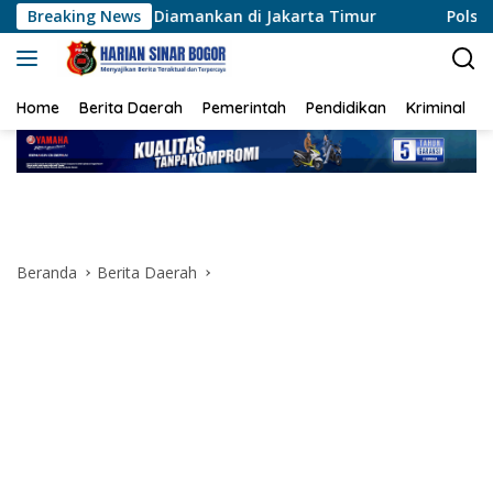
Langsung
otor Diamankan di Jakarta Timur
Breaking News
Polsek Sungai Sembil
ke
konten
Home
Berita Daerah
Pemerintah
Pendidikan
Kriminal
Beranda
Berita Daerah