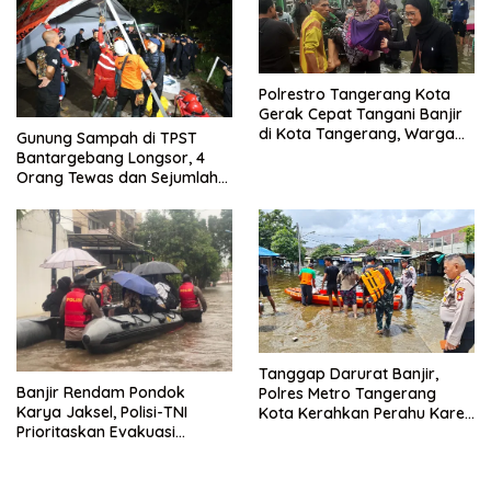
Polrestro Tangerang Kota
Gerak Cepat Tangani Banjir
di Kota Tangerang, Warga
Gunung Sampah di TPST
Dievakuasi dan Didirikan
Bantargebang Longsor, 4
Posko Siaga
Orang Tewas dan Sejumlah
Truk Tertimbun
Tanggap Darurat Banjir,
Banjir Rendam Pondok
Polres Metro Tangerang
Karya Jaksel, Polisi-TNI
Kota Kerahkan Perahu Karet
Prioritaskan Evakuasi
Evakuasi Warga Jatiuwung
Kelompok Rentan