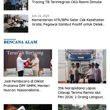
Tracing TB Terintegrasi CKG Resmi Dimulai
Juni 24, 2026
Kementerian ATR/BPN Gelar Cek Kesehatan
Gratis, Pegawai Sambut Positif untuk Deteksi
Dini Penyakit
𝐁𝐄𝐍𝐂𝐀𝐍𝐀 𝐀𝐋𝐀𝐌
Jadi Pembicara di Diklat
Pratama DPP GMPK, Menteri
356 Narapidana Lapas
Nusron: Nasionalisme
Cilacap Terima Remisi Idul
Menjadikan Bangsa yang
Fitri 2026. 2 Orang Langsung
Kuat
Bebas