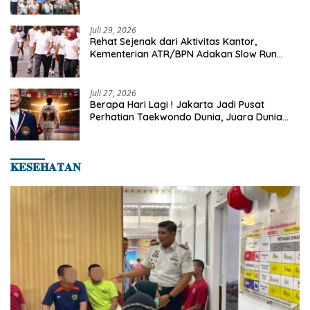
Turnamen Tenis Piala Gubernur DKI Jakarta
2026
Juli 29, 2026
Rehat Sejenak dari Aktivitas Kantor,
Kementerian ATR/BPN Adakan Slow Run
Rutin Sepulang Kerja
Juli 27, 2026
Berapa Hari Lagi ! Jakarta Jadi Pusat
Perhatian Taekwondo Dunia, Juara Dunia
Hingga Kampiun Asia Siap Berlaga di 8th
Asian Taekwondo Indonesia Open 2026
𝐊𝐄𝐒𝐄𝐇𝐀𝐓𝐀𝐍