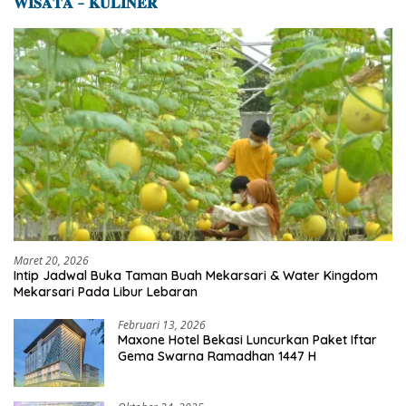
𝐖𝐈𝐒𝐀𝐓𝐀 – 𝐊𝐔𝐋𝐈𝐍𝐄𝐑
Maret 20, 2026
Intip Jadwal Buka Taman Buah Mekarsari & Water Kingdom
Mekarsari Pada Libur Lebaran
Februari 13, 2026
Maxone Hotel Bekasi Luncurkan Paket Iftar
Gema Swarna Ramadhan 1447 H