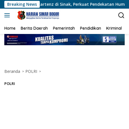
Langsung
 Cartenz di Sinak, Perkuat Pendekatan Humanis Bersama Masya
Breaking News
ke
konten
Home
Berita Daerah
Pemerintah
Pendidikan
Kriminal
Beranda
POLRI
POLRI