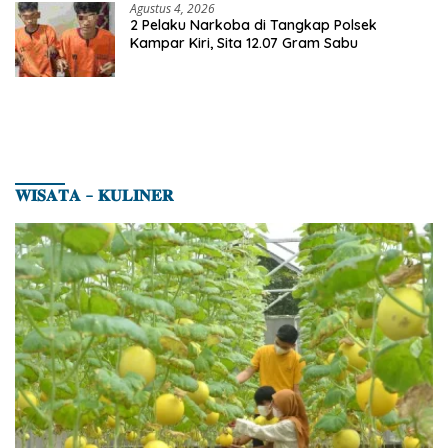
Agustus 4, 2026
2 Pelaku Narkoba di Tangkap Polsek
Kampar Kiri, Sita 12.07 Gram Sabu
𝐖𝐈𝐒𝐀𝐓𝐀 – 𝐊𝐔𝐋𝐈𝐍𝐄𝐑