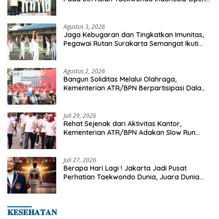
Championship 2026
Agustus 3, 2026
Jaga Kebugaran dan Tingkatkan Imunitas,
Pegawai Rutan Surakarta Semangat Ikuti
Senam Pagi
Agustus 2, 2026
Bangun Soliditas Melalui Olahraga,
Kementerian ATR/BPN Berpartisipasi Dalam
Turnamen Tenis Piala Gubernur DKI Jakarta
2026
Juli 29, 2026
Rehat Sejenak dari Aktivitas Kantor,
Kementerian ATR/BPN Adakan Slow Run
Rutin Sepulang Kerja
Juli 27, 2026
Berapa Hari Lagi ! Jakarta Jadi Pusat
Perhatian Taekwondo Dunia, Juara Dunia
Hingga Kampiun Asia Siap Berlaga di 8th
Asian Taekwondo Indonesia Open 2026
𝐊𝐄𝐒𝐄𝐇𝐀𝐓𝐀𝐍