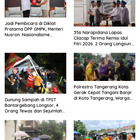
Jadi Pembicara di Diklat
Pratama DPP GMPK, Menteri
356 Narapidana Lapas
Nusron: Nasionalisme
Cilacap Terima Remisi Idul
Menjadikan Bangsa yang
Fitri 2026. 2 Orang Langsung
Kuat
Bebas
Polrestro Tangerang Kota
Gerak Cepat Tangani Banjir
di Kota Tangerang, Warga
Gunung Sampah di TPST
Dievakuasi dan Didirikan
Bantargebang Longsor, 4
Posko Siaga
Orang Tewas dan Sejumlah
Truk Tertimbun